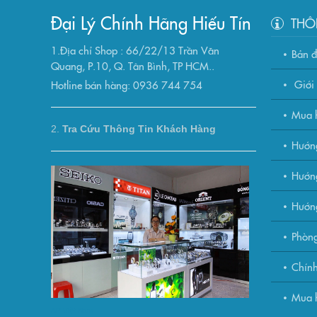
Đại Lý Chính Hãng Hiếu Tín
THÔ
1.Địa chỉ Shop : 66/22/13 Trần Văn
Bản 
Quang, P.10, Q. Tân Bình, TP HCM..
Giới 
Hotline bán hàng: 0936 744 754
Mua h
2.
Tra Cứu Thông Tin Khách Hàng
Hướn
Hướng
Hướn
Phòng
Chính
Mua h
AP Việt Nam