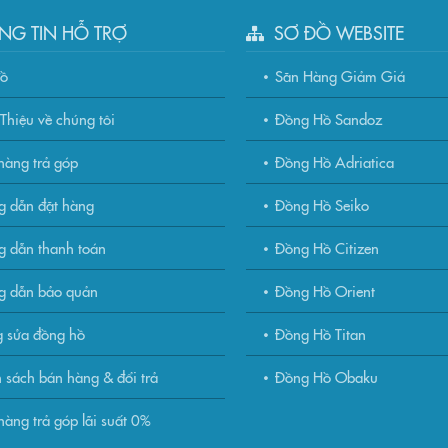
NG TIN HỖ TRỢ
SƠ ĐỒ WEBSITE
đồ
Săn Hàng Giảm Giá
Thiệu về chúng tôi
Đồng Hồ Sandoz
àng trả góp
Đồng Hồ Adriatica
g dẫn đặt hàng
Đồng Hồ Seiko
 dẫn thanh toán
Đồng Hồ Citizen
g dẫn bảo quản
Đồng Hồ Orient
 sửa đồng hồ
Đồng Hồ Titan
 sách bán hàng & đổi trả
Đồng Hồ Obaku
àng trả góp lãi suất 0%