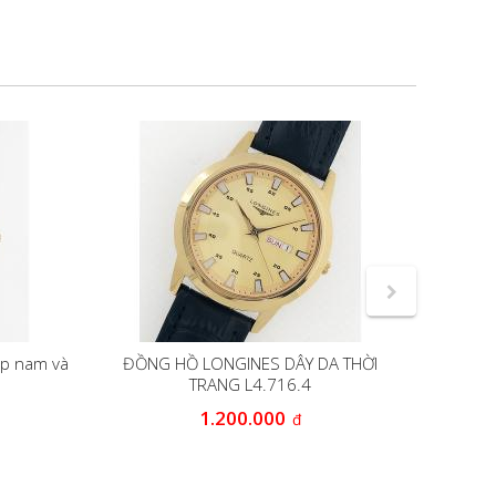
ặp nam và
ĐỒNG HỒ LONGINES DÂY DA THỜI
Đồng
TRANG L4.716.4
1.200.000
đ