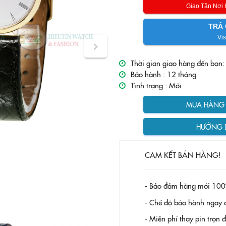
Giao Tận Nơi
TRẢ 
Vis
Thời gian giao hàng đến bạn:
Bảo hành :
12 tháng
Tình trạng :
Mới
MUA HÀNG T
HƯỚNG 
CAM KẾT BÁN HÀNG!
- Bảo đảm hàng mới 100
- Chế độ bảo hành ngay c
- Miễn phí thay pin trọn