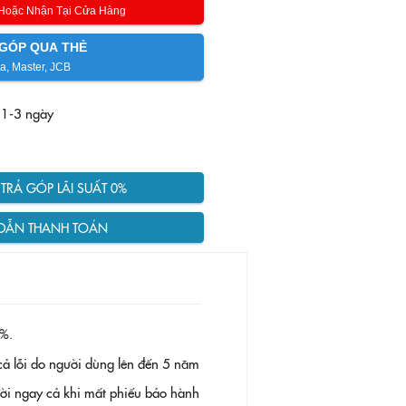
 Hoặc Nhận Tại Cửa Hàng
GÓP QUA THẺ
a, Master, JCB
 1-3 ngày
RẢ GÓP LÃI SUẤT 0%
DẪN THANH TOÁN
%.
ả lỗi do người dùng lên đến 5 năm
 đời ngay cả khi mất phiếu bảo hành