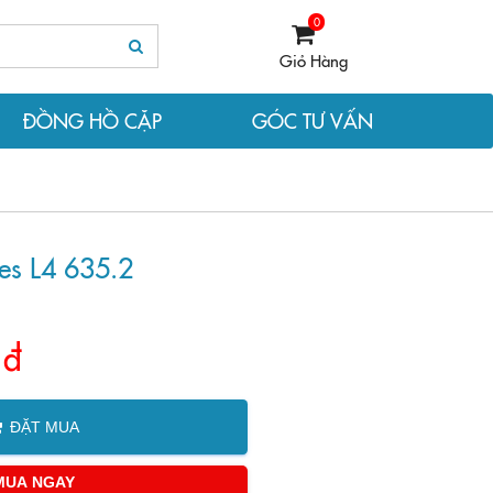
0
Giỏ Hàng
ĐỒNG HỒ CẶP
GÓC TƯ VẤN
es L4 635.2
 đ
ĐẶT MUA
MUA NGAY