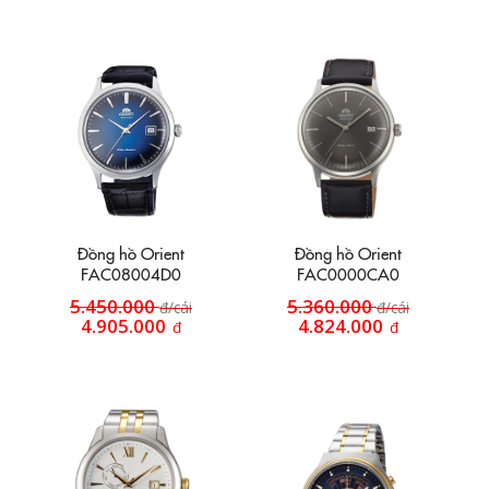
Đồng hồ Orient
Đồng hồ Orient
FAC08004D0
FAC0000CA0
5.450.000
5.360.000
đ/cái
đ/cái
4.905.000
4.824.000
đ
đ