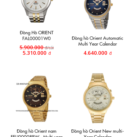
Đồng Hồ ORIENT
Đồng hồ Orient Automatic
FAL00001W0
Multi Year Calendar
5.900.000
đ/cái
FEU00000DW - Trắng
5.310.000
4.640.000
đ
đ
phối vàng mặt xanh
Đồng hồ Orient nam
Đồng hồ Orient New multi-
FEU00008BW - Multi year
Year Calendar