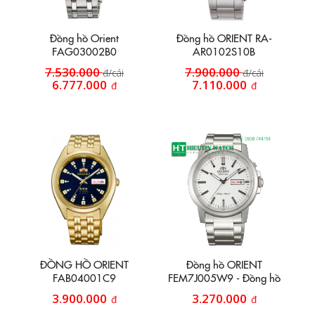
Đồng hồ Orient
Đồng hồ ORIENT RA-
FAG03002B0
AR0102S10B
7.530.000
7.900.000
đ/cái
đ/cái
6.777.000
7.110.000
đ
đ
ĐỒNG HỒ ORIENT
Đồng hồ ORIENT
FAB04001C9
FEM7J005W9 - Đồng hồ
mặt trắng tự động.
3.900.000
3.270.000
đ
đ