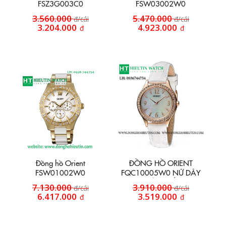
FSZ3G003C0
FSW03002W0
3.560.000
5.470.000
đ/cái
đ/cái
3.204.000
4.923.000
đ
đ
Đồng hồ Orient
ĐỒNG HỒ ORIENT
FSW01002W0
FQC10005W0 NỮ DÂY
DA MÀU TRẮNG
7.130.000
3.910.000
đ/cái
đ/cái
6.417.000
3.519.000
đ
đ