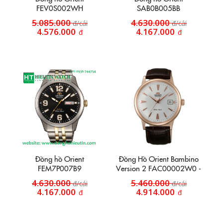
FEV0S002WH
SAB0B005BB
5.085.000
4.630.000
đ/cái
đ/cái
4.576.000
4.167.000
đ
đ
Đồng hồ Orient
Đồng Hồ Orient Bambino
FEM7P007B9
Version 2 FAC00002W0 -
Lên cót tay
4.630.000
5.460.000
đ/cái
đ/cái
4.167.000
4.914.000
đ
đ