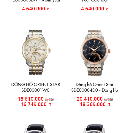
Calendar 18k - Automatic
FEU00008CW
4.640.000
4.640.000
đ
đ
ĐỒNG HỒ ORIENT STAR
Đồng hồ Orient Star
SDE00001W0
SDE00004D0 - Đồng hồ
nam máy cơ
18.610.000
20.410.000
đ/cái
đ/cái
16.749.000
18.369.000
đ
đ