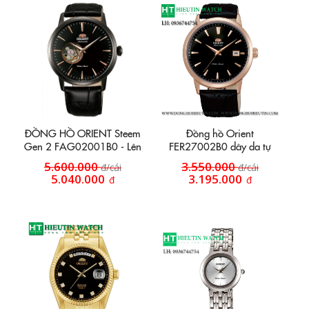
ĐỒNG HỒ ORIENT Steem
Đồng hồ Orient
Gen 2 FAG02001B0 - Lên
FER27002B0 dây da tự
cót tay
động
5.600.000
3.550.000
đ/cái
đ/cái
5.040.000
3.195.000
đ
đ