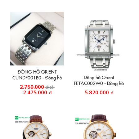
ĐỒNG HỒ ORIENT
Đồng hồ Orient
CUNDF001B0 - Đồng hồ
FETAC002W0 - Đồng hồ
cỡ size trung
2.750.000
đ/cái
mặt vuông
2.475.000
5.820.000
đ
đ