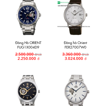
Đồng Hồ ORIENT
Đồng hồ Orient
FUG1X004D9
FER27007W0
2.500.000
3.360.000
đ/cái
đ/cái
2.250.000
3.024.000
đ
đ