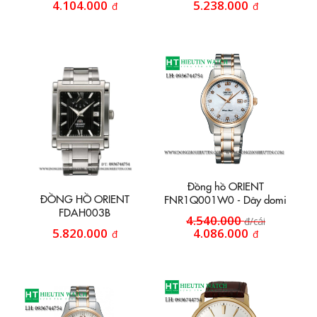
4.104.000
5.238.000
đ
đ
Đồng hồ ORIENT
ĐỒNG HỒ ORIENT
FNR1Q001W0 - Dây domi
FDAH003B
4.540.000
đ/cái
5.820.000
4.086.000
đ
đ