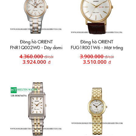
Đồng hồ ORIENT
Đồng hồ ORIENT
FNR1Q002W0 - Dây domi
FUG1R001W6 - Mặt trắng
4.360.000
3.900.000
đ/cái
đ/cái
3.924.000
3.510.000
đ
đ