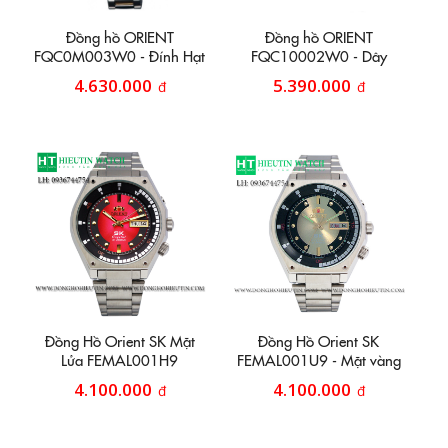
Đồng hồ ORIENT
Đồng hồ ORIENT
FQC0M003W0 - Đính Hạt
FQC10002W0 - Dây
Domi
4.630.000
5.390.000
đ
đ
Đồng Hồ Orient SK Mặt
Đồng Hồ Orient SK
Lửa FEMAL001H9
FEMAL001U9 - Mặt vàng
đen
4.100.000
4.100.000
đ
đ