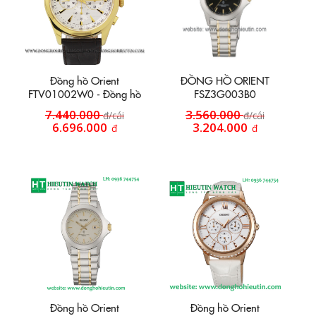
Đồng hồ Orient
ĐỒNG HỒ ORIENT
FTV01002W0 - Đồng hồ
FSZ3G003B0
dây da HT4
7.440.000
3.560.000
đ/cái
đ/cái
6.696.000
3.204.000
đ
đ
Đồng hồ Orient
Đồng hồ Orient