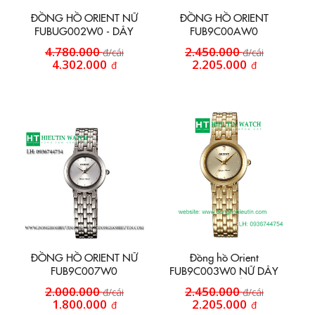
ĐỒNG HỒ ORIENT NỮ
ĐỒNG HỒ ORIENT
FUBUG002W0 - DÂY
FUB9C00AW0
ĐOMI
4.780.000
2.450.000
đ/cái
đ/cái
4.302.000
2.205.000
đ
đ
ĐỒNG HỒ ORIENT NỮ
Đồng hồ Orient
FUB9C007W0
FUB9C003W0 NỮ DÂY
KIM LOẠI VÀNG
2.000.000
2.450.000
đ/cái
đ/cái
1.800.000
2.205.000
đ
đ