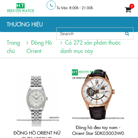
0
Tư Vấn: 8:00h - 21:00h
THƯƠNG HIỆU
Trang
Đồng Hồ
Có
272 sản phẩm
thuộc
chủ
Orient
danh mục này
Đồng hồ đeo tay nam -
ĐỒNG HỒ ORIENT NỮ
Orient Star SDK05003W0