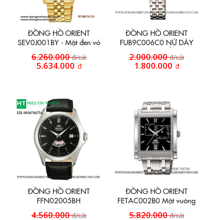
ĐỒNG HỒ ORIENT
ĐỒNG HỒ ORIENT
SEV0J001BY - Mặt đen vỏ
FUB9C006C0 NỮ DÂY
vàng
KIM LOẠI TRẮNG
6.260.000
2.000.000
đ/cái
đ/cái
5.634.000
1.800.000
đ
đ
ĐỒNG HỒ ORIENT
ĐỒNG HỒ ORIENT
FFN02005BH
FETAC002B0 Mặt vuông
nam
4.560.000
5.820.000
đ/cái
đ/cái