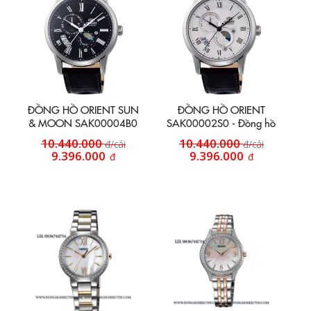
ĐỒNG HỒ ORIENT SUN
ĐỒNG HỒ ORIENT
& MOON SAK00004B0
SAK00002S0 - Đồng hồ
trăng sao
10.440.000
10.440.000
đ/cái
đ/cái
9.396.000
9.396.000
đ
đ