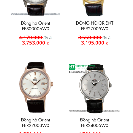
Đồng hồ Orient
ĐỒNG HỒ ORIENT
FES00006W0
FER27005W0
4.170.000
3.550.000
đ/cái
đ/cái
3.753.000
3.195.000
đ
đ
Đồng hồ Orient
Đồng hồ Orient
FER27003W0
FER24005W0