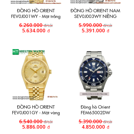
ĐỒNG HỒ ORIENT
ĐỒNG HỒ ORIENT NAM
FEV0J001WY - Mặt trắng
SEV0J003WY NIỀNG
vỏ vàng
KHÍA
6.260.000
5.990.000
đ/cái
đ/cái
5.634.000
5.391.000
đ
đ
ĐỒNG HỒ ORIENT
Đồng hồ Orient
FEV0J001GY - Mặt vàng
FEM65002DW
vỏ vàng
6.540.000
5.390.000
đ/cái
đ/cái
5.886.000
4.850.000
đ
đ