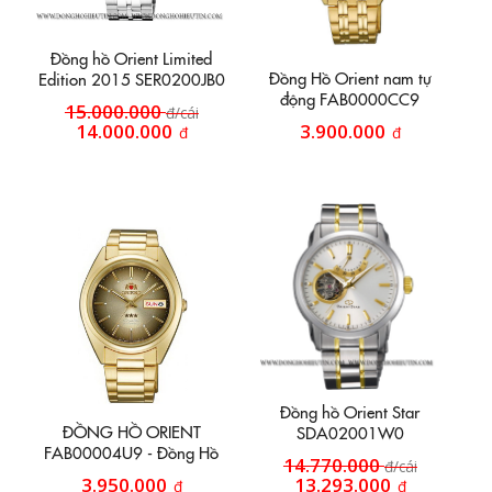
Đồng hồ Orient Limited
Đồng Hồ Orient nam tự
Edition 2015 SER0200JB0
động FAB0000CC9
15.000.000
đ/cái
14.000.000
3.900.000
đ
đ
Đồng hồ Orient Star
ĐỒNG HỒ ORIENT
SDA02001W0
FAB00004U9 - Đồng Hồ
14.770.000
đ/cái
Tự Động Nam màu vàng
3.950.000
13.293.000
đ
đ