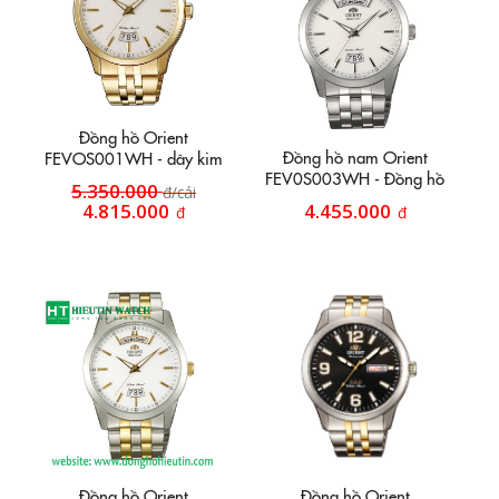
Đồng hồ Orient
Đồng hồ nam Orient
FEVOS001WH - dây kim
FEV0S003WH - Đồng hồ
loại mạ vàng 18k
5.350.000
đ/cái
tự động lịch treo mặt trắng
4.815.000
4.455.000
đ
đ
Đồng hồ Orient
Đồng hồ Orient