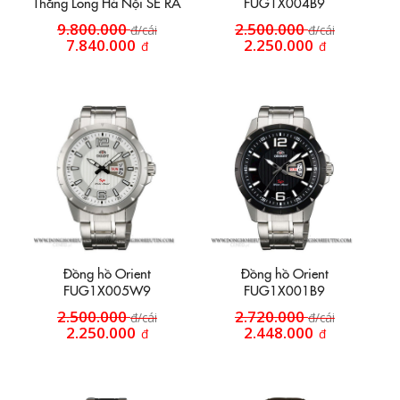
Thăng Long Hà Nội SE RA
FUG1X004B9
AG0431L00B
9.800.000
2.500.000
đ/cái
đ/cái
7.840.000
2.250.000
đ
đ
Đồng hồ Orient
Đồng hồ Orient
FUG1X005W9
FUG1X001B9
2.500.000
2.720.000
đ/cái
đ/cái
2.250.000
2.448.000
đ
đ