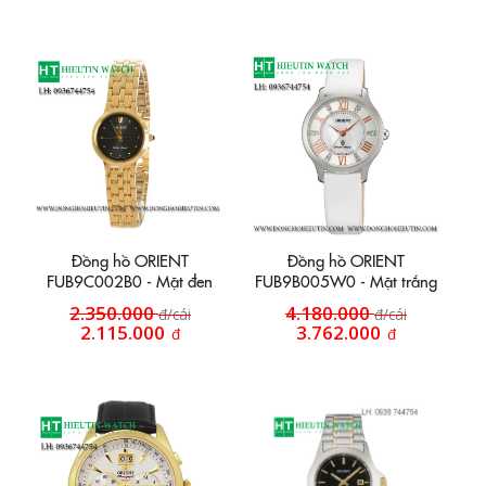
Đồng hồ ORIENT
Đồng hồ ORIENT
FUB9C002B0 - Mặt đen
FUB9B005W0 - Mặt trắng
2.350.000
4.180.000
đ/cái
đ/cái
2.115.000
3.762.000
đ
đ