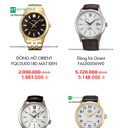
ĐỒNG HỒ ORIENT
Đồng hồ Orient
FQC0U001B0 MẶT ĐEN
FAL00006W0
2.090.000
5.720.000
đ/cái
đ/cái
1.881.000
5.148.000
đ
đ