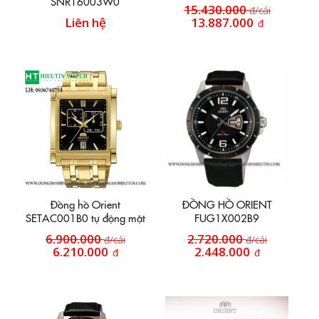
SNR16003W0
15.430.000
đ/cái
Liên hệ
13.887.000
đ
Đồng hồ Orient
ĐỒNG HỒ ORIENT
SETAC001B0 tự động mặt
FUG1X002B9
vuông
6.900.000
2.720.000
đ/cái
đ/cái
6.210.000
2.448.000
đ
đ