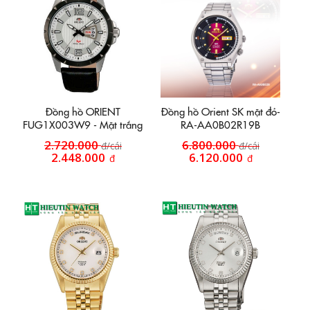
Đồng hồ ORIENT
Đồng hồ Orient SK mặt đỏ-
FUG1X003W9 - Mặt trắng
RA-AA0B02R19B
2.720.000
6.800.000
đ/cái
đ/cái
2.448.000
6.120.000
đ
đ