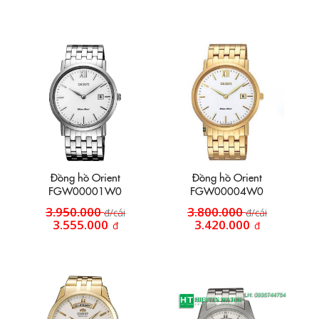
18k 18K
Đồng hồ Orient
Đồng hồ Orient
FGW00001W0
FGW00004W0
3.950.000
3.800.000
đ/cái
đ/cái
3.555.000
3.420.000
đ
đ