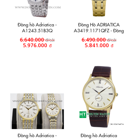
Đồng hồ Adriatica -
Đồng Hồ ADRIATICA
A1243.51B3Q
A3419.1171QFZ - Đồng
hồ nữ
6.640.000
6.490.000
đ/cái
đ/cái
5.976.000
5.841.000
đ
đ
Đồng hồ Adriatica -
Đồng hồ Adriatica