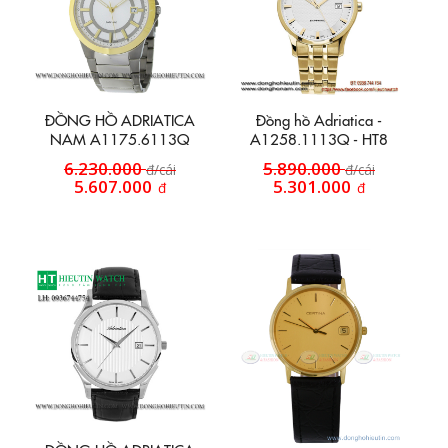
ĐỒNG HỒ ADRIATICA
Đồng hồ Adriatica -
NAM A1175.6113Q
A1258.1113Q - HT8
6.230.000
5.890.000
đ/cái
đ/cái
5.607.000
5.301.000
đ
đ