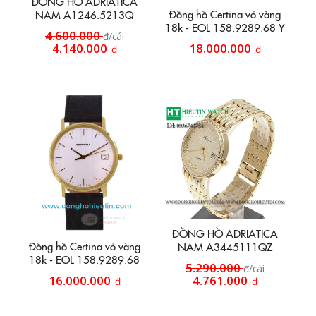
ĐỒNG HỒ ADRIATICA
Đồng hồ Certina vỏ vàng
NAM A1246.5213Q
18k - EOL 158.9289.68 Y
4.600.000
đ/cái
4.140.000
18.000.000
đ
đ
ĐỒNG HỒ ADRIATICA
Đồng hồ Certina vỏ vàng
NAM A3445111QZ
18k - EOL 158.9289.68
5.290.000
đ/cái
16.000.000
4.761.000
đ
đ