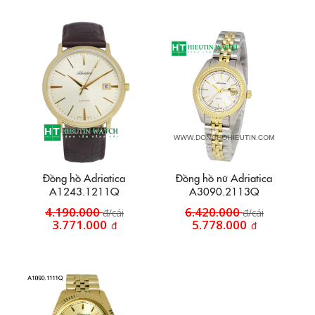
Đồng hồ Adriatica
Đồng hồ nữ Adriatica
A1243.1211Q
A3090.2113Q
4.190.000
6.420.000
đ/cái
đ/cái
3.771.000
5.778.000
đ
đ