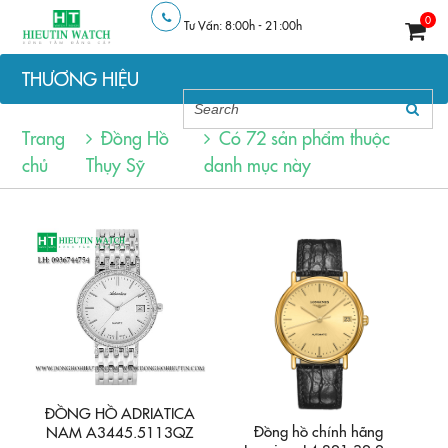
0
Tư Vấn: 8:00h - 21:00h
THƯƠNG HIỆU
Trang
Đồng Hồ
Có
72 sản phẩm
thuộc
chủ
Thụy Sỹ
danh mục này
ĐỒNG HỒ ADRIATICA
Đồng hồ chính hãng
NAM A3445.5113QZ