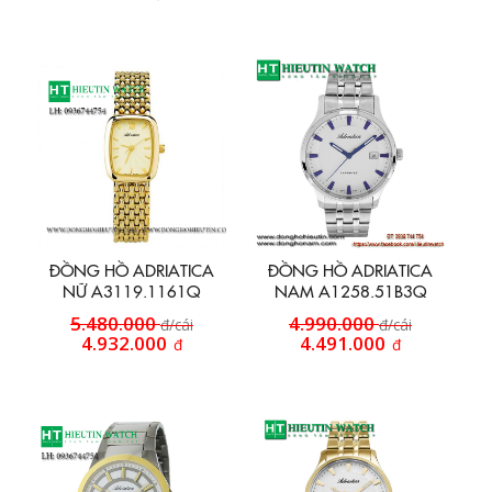
ĐỒNG HỒ ADRIATICA
ĐỒNG HỒ ADRIATICA
NỮ A3119.1161Q
NAM A1258.51B3Q
5.480.000
4.990.000
đ/cái
đ/cái
4.932.000
4.491.000
đ
đ