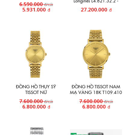
Longines L4.821.32.2 -
6.590.000
đ/cái
Máy tự động mạ vàng 18k
5.931.000
27.200.000
đ
đ
ĐỒNG HỒ THỤY SỸ
ĐỒNG HỒ TISSOT NAM
TISSOT NỮ
MẠ VÀNG 18K T109.410
T109.210.33.021.00
33 021 00
7.600.000
7.600.000
đ/cái
đ/cái
6.800.000
6.800.000
đ
đ