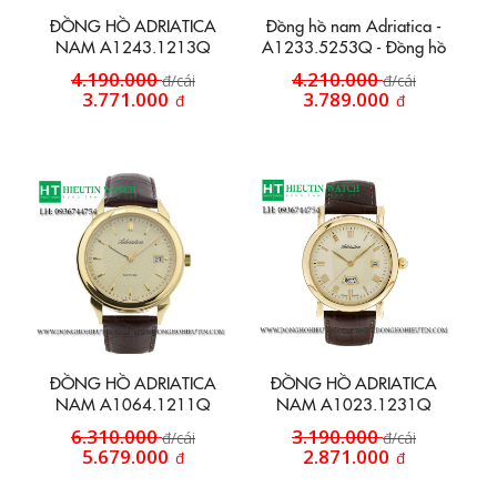
ĐỒNG HỒ ADRIATICA
Đồng hồ nam Adriatica -
NAM A1243.1213Q
A1233.5253Q - Đồng hồ
dây da 2,5 kim
4.190.000
4.210.000
đ/cái
đ/cái
3.771.000
3.789.000
đ
đ
ĐỒNG HỒ ADRIATICA
ĐỒNG HỒ ADRIATICA
NAM A1064.1211Q
NAM A1023.1231Q
6.310.000
3.190.000
đ/cái
đ/cái
5.679.000
2.871.000
đ
đ