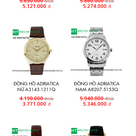
5.690.000
5.860.000
đ/cái
đ/cái
5.121.000
5.274.000
đ
đ
ĐỒNG HỒ ADRIATICA
ĐỒNG HỒ ADRIATICA
NỮ A3143.1211Q
NAM A8207.5153Q
4.190.000
5.940.000
đ/cái
đ/cái
3.771.000
5.346.000
đ
đ