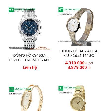
ĐỒNG HỒ ADRIATICA
ĐỒNG HỒ OMEGA
NỮ A3645.1113Q
DEVILLE CHRONOGRAPH
4.310.000
đ/cái
431.10.42.51.03.001
Liên hệ
3.879.000
đ