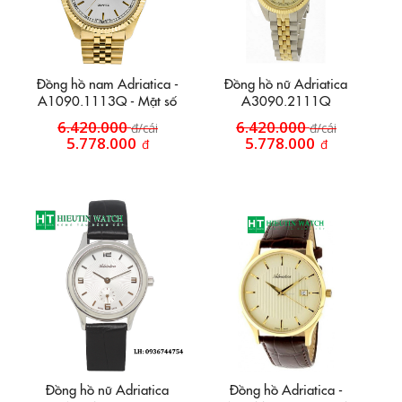
Đồng hồ nam Adriatica -
Đồng hồ nữ Adriatica
A1090.1113Q - Mặt số
A3090.2111Q
trắng - lắc kê vàng
6.420.000
6.420.000
đ/cái
đ/cái
5.778.000
5.778.000
đ
đ
Đồng hồ nữ Adriatica
Đồng hồ Adriatica -