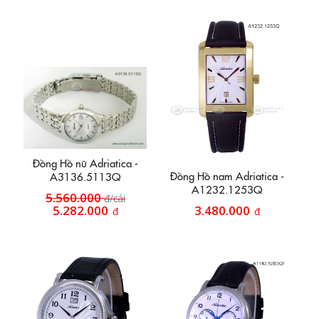
Đồng Hồ nữ Adriatica -
Đồng Hồ nam Adriatica -
A3136.5113Q
A1232.1253Q
5.560.000
đ/cái
5.282.000
3.480.000
đ
đ