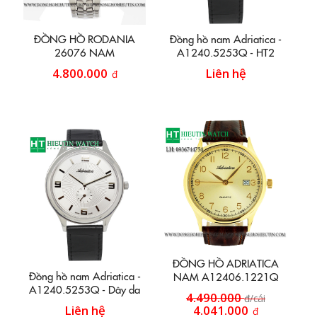
ĐỒNG HỒ RODANIA
Đồng hồ nam Adriatica -
26076 NAM
A1240.5253Q - HT2
4.800.000
Liên hệ
đ
ĐỒNG HỒ ADRIATICA
Đồng hồ nam Adriatica -
NAM A12406.1221Q
A1240.5253Q - Dây da
4.490.000
đ/cái
2,5 kim
Liên hệ
4.041.000
đ