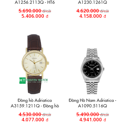
A1256.2113Q - HT6
A1230.1261Q
5.690.000
4.620.000
đ/cái
đ/cái
5.406.000
4.158.000
đ
đ
Đồng hồ Adriatica
Đồng Hồ Nam Adriatica -
A3159.1211Q - Đồng hồ
A1090.5116Q
nữ
4.530.000
5.490.000
đ/cái
đ/cái
4.077.000
4.941.000
đ
đ