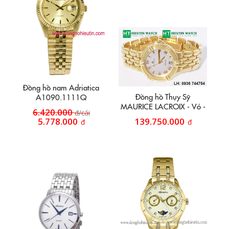
Đồng hồ nam Adriatica
Đồng hồ Thụy Sỹ
A1090.1111Q
MAURICE LACROIX - Vỏ -
6.420.000
đ/cái
Dây vàng 18k
5.778.000
139.750.000
đ
đ