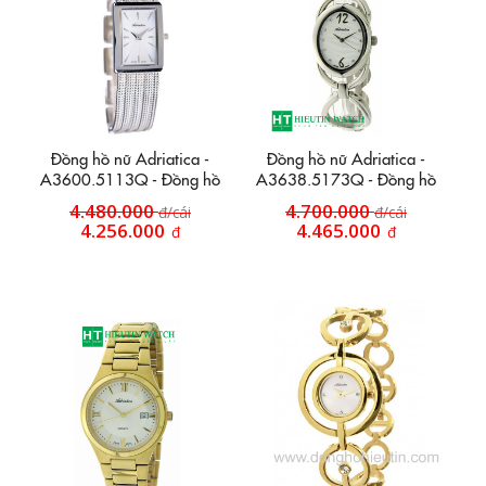
Đồng hồ nữ Adriatica -
Đồng hồ nữ Adriatica -
A3600.5113Q - Đồng hồ
A3638.5173Q - Đồng hồ
dây hợp kim đan lưới
mặt bầu
4.480.000
4.700.000
đ/cái
đ/cái
4.256.000
4.465.000
đ
đ