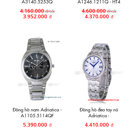
A3140.5253Q
A1246.1211Q - HT4
4.160.000
4.600.000
đ/cái
đ/cái
3.952.000
4.370.000
đ
đ
Đồng hồ nam Adriatica -
Đồng hồ đeo tay nữ
A1105.5114QF
Adriatica -
A3602.51B3QZ
5.390.000
4.410.000
đ
đ