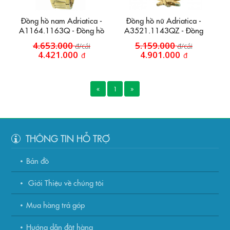
Đồng hồ nam Adriatica -
Đồng hồ nữ Adriatica -
A1164.1163Q - Đồng hồ
A3521.1143QZ - Đồng
nam lắc kê vàng
hồ lắc kê vàng đính hột
4.653.000
5.159.000
đ/cái
đ/cái
4.421.000
4.901.000
đ
đ
«
1
»
THÔNG TIN HỖ TRỢ
Bản đồ
Giới Thiệu về chúng tôi
Mua hàng trả góp
Hướng dẫn đặt hàng