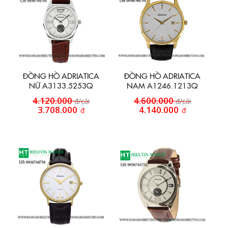
ĐỒNG HỒ ADRIATICA
ĐỒNG HỒ ADRIATICA
NỮ A3133.5253Q
NAM A1246.1213Q
4.120.000
4.600.000
đ/cái
đ/cái
3.708.000
4.140.000
đ
đ