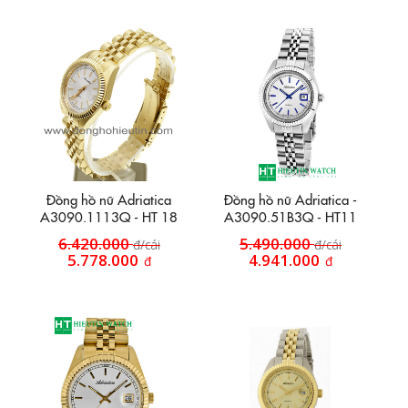
Đồng hồ nữ Adriatica
Đồng hồ nữ Adriatica -
A3090.1113Q - HT 18
A3090.51B3Q - HT11
6.420.000
5.490.000
đ/cái
đ/cái
5.778.000
4.941.000
đ
đ