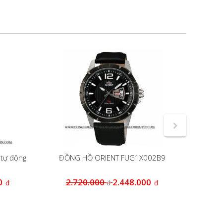
tự động
ĐỒNG HỒ ORIENT FUG1X002B9
Đồng 
0
2.720.000
2.448.000
2
đ
đ
đ