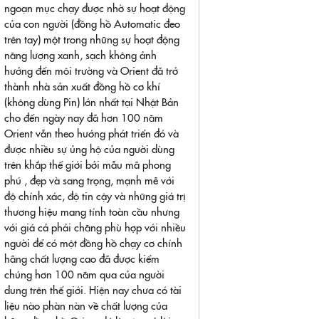
ngoạn mục chạy được nhờ sự hoạt động
của con người (đồng hồ Automatic đeo
trên tay) một trong những sự hoạt động
năng lượng xanh, sạch không ảnh
hưởng đến môi trường và Orient đã trở
thành nhà sản xuất đồng hồ cơ khí
(không dùng Pin) lớn nhất tại Nhật Bản
cho đến ngày nay đã hơn 100 năm
Orient vẫn theo hướng phát triển đó và
được nhiều sự ủng hộ của người dùng
trên khắp thế giới bởi mẫu mã phong
phú , đẹp và sang trọng, mạnh mẽ với
độ chính xác, độ tin cậy và những giá trị
thương hiệu mang tính toàn cầu nhưng
với giá cả phải chăng phù hợp với nhiều
người để có một đồng hồ chạy cơ chính
hãng chất lượng cao đã được kiểm
chúng hơn 100 năm qua của người
dung trên thế giới. Hiện nay chưa có tài
liệu nào phàn nàn về chất lượng của