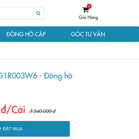
0
Giỏ Hàng
ĐỒNG HỒ CẶP
GÓC TƯ VẤN
UG1R003W6 - Đồng hồ
 đ/Cái
3.540.000 đ
ĐẶT MUA