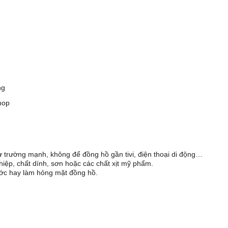
ng
hop
từ trường mạnh, không để đồng hồ gần tivi, điện thoại di động…
hiệp, chất dính, sơn hoặc các chất xịt mỹ phẩm.
ước hay làm hỏng mặt đồng hồ.