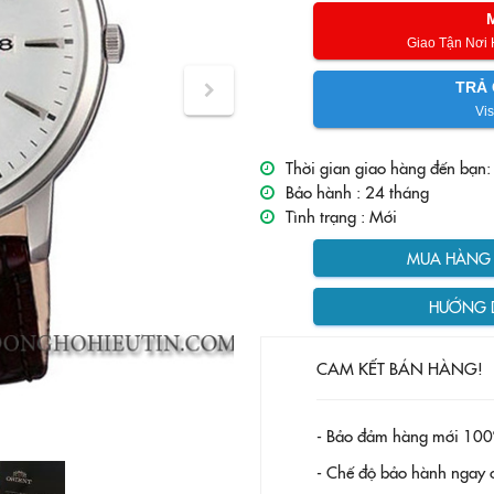
Giao Tận Nơi
TRẢ 
Vis
Thời gian giao hàng đến bạn:
Bảo hành :
24 tháng
Tình trạng :
Mới
MUA HÀNG T
HƯỚNG 
CAM KẾT BÁN HÀNG!
- Bảo đảm hàng mới 100
- Chế độ bảo hành ngay c