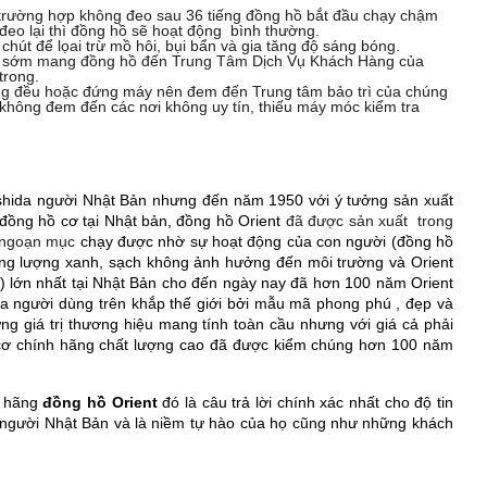
y, trường hợp không đeo sau 36 tiếng đồng hồ bắt đầu chạy chậm
đeo lại thì đồng hồ sẽ hoạt động bình thường.
hút để lọai trừ mồ hôi, bụi bẩn và gia tăng độ sáng bóng.
cần sớm mang đồng hồ đến Trung Tâm Dịch Vụ Khách Hàng của
trong.
ông đều hoặc đứng máy nên đem đến Trung tâm bảo trì của chúng
i không đem đến các nơi không uy tín, thiếu máy móc kiểm tra
hida người Nhật Bản nhưng đến năm 1950 với ý tưởng sản xuất
 đồng hồ cơ tại Nhật bản, đồng hồ Orient
đã được sản xuất trong
ật ngoạn mục
chạy được nhờ sự hoạt động của con người (đồng hồ
ăng lượng xanh, sạch không ảnh hưởng đến môi trường và Orient
n) lớn nhất tại Nhật Bản cho đến ngày nay đã hơn 100 năm Orient
a người dùng trên khắp thế giới bởi mẫu mã phong phú , đẹp và
ững giá trị thương hiệu mang tính toàn cầu nhưng với giá cả phải
cơ chính hãng chất lượng cao đã được kiểm chúng hơn 100 năm
a hãng
đồng hồ Orient
đó là câu trả lời chính xác nhất cho độ tin
 người Nhật Bản và là niềm tự hào của họ cũng như những khách