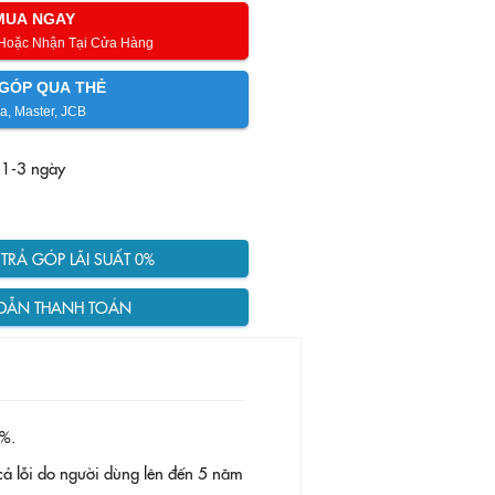
MUA NGAY
 Hoặc Nhận Tại Cửa Hàng
GÓP QUA THẺ
a, Master, JCB
 1-3 ngày
RẢ GÓP LÃI SUẤT 0%
DẪN THANH TOÁN
%.
ả lỗi do người dùng lên đến 5 năm