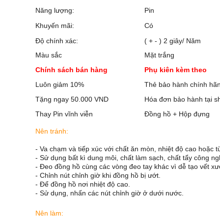
Năng lượng:
Pin
Khuyến mãi:
Có
Độ chính xác:
( + - ) 2 giây/ Năm
Màu sắc
Mặt trắng
Chính sách bán hàng
Phụ kiên kèm theo
Luôn giảm 10%
Thẻ bảo hành chính hã
Tặng ngay 50.000 VND
Hóa đơn bảo hành tại s
Thay Pin vĩnh viễn
Đồng hồ + Hộp đựng
Nên tránh:
- Va chạm và tiếp xúc với chất ăn mòn, nhiệt độ cao hoặc 
- Sử dụng bất kì dung môi, chất làm sạch, chất tẩy công ng
- Đeo đồng hồ cùng các vòng đeo tay khác vì dễ tạo vết x
- Chỉnh nút chỉnh giờ khi đồng hồ bị ướt.
- Để đồng hồ nơi nhiệt độ cao.
- Sử dụng, nhấn các nút chỉnh giờ ở dưới nước.
Nên làm: