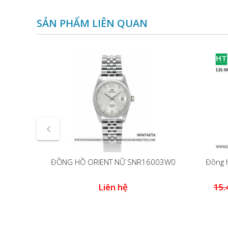
SẢN PHẨM LIÊN QUAN
 RA-
ĐỒNG HỒ ORIENT NỮ SNR16003W0
Đồng h
0
Liên hệ
15.
đ