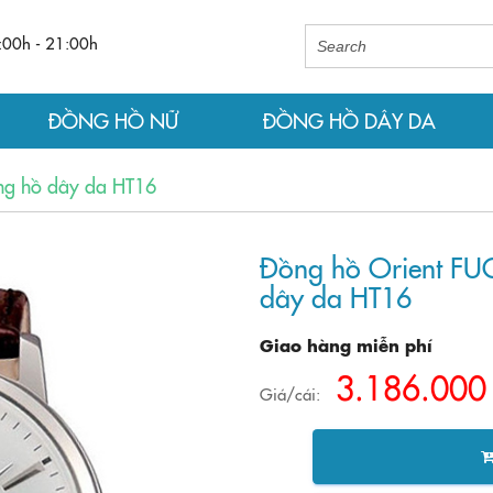
:00h - 21:00h
ĐỒNG HỒ NỮ
ĐỒNG HỒ DÂY DA
g hồ dây da HT16
Đồng hồ Orient F
dây da HT16
Giao hàng miễn phí
3.186.000
Giá/cái: