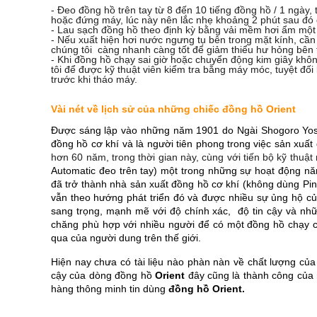
- Đeo đồng hồ trên tay từ 8 đến 10 tiếng đồng hồ / 1 ngà
hoặc đứng máy, lúc này nên lắc nhẹ khoảng 2 phút sau đó 
- Lau sạch đồng hồ theo định kỳ bằng vải mềm hơi ẩm một c
- Nếu xuất hiện hơi nước ngưng tụ bên trong mặt kính, 
chúng tôi càng nhanh càng tốt để giảm thiểu hư hỏng bên 
- Khi đồng hồ chạy sai giờ hoặc chuyển động kim giây kh
tôi để được kỹ thuật viên kiểm tra bằng máy móc, tuyệt đố
trước khi tháo máy.
Vài nét về lịch sử của những chiếc đồng hồ Orient
Được sáng lập vào những năm 1901 do Ngài Shogoro Yos
đồng hồ cơ khí và là người tiên phong trong việc sản xuất
hơn 60 năm, trong thời gian này, cùng với tiến bộ kỹ thu
Automatic đeo trên tay) một trong những sự hoạt động n
đã trở thành nhà sản xuất đồng hồ cơ khí (không dùng Pi
vẫn theo hướng phát triển đó và được nhiều sự ủng hộ củ
sang trọng, mạnh mẽ với độ chính xác,
độ tin cậy và nh
chăng phù hợp với nhiều người để có một đồng hồ chạy 
qua của người dung trên thế giới.
Hiện nay chưa có tài liệu nào phàn nàn về chất lượng củ
cậy của dòng đồng hồ
Orient
đây cũng là thành công của
hàng thông minh tin dùng
đồng hồ Orient.