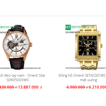
ồ đeo tay nam - Orient Star
Đồng hồ Orient SETAC001B0 
SDK05003W0
mặt vuông
430.000
13.887.000
6.900.000
6.210.00
đ
đ
đ