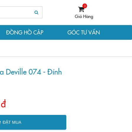
0
Giỏ Hàng
ĐỒNG HỒ CẶP
GÓC TƯ VẤN
Deville 074 - Đính
 đ
ĐẶT MUA