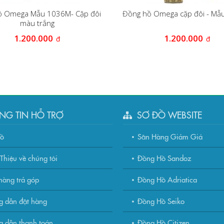
ồ Omega Mẫu 1036M- Cặp đôi
Đồng hồ Omega cặp đôi - M
màu trắng
1.200.000
1.200.000
đ
đ
NG TIN HỖ TRỢ
SƠ ĐỒ WEBSITE
đồ
Săn Hàng Giảm Giá
Thiệu về chúng tôi
Đồng Hồ Sandoz
àng trả góp
Đồng Hồ Adriatica
g dẫn đặt hàng
Đồng Hồ Seiko
 dẫn thanh toán
Đồng Hồ Citizen