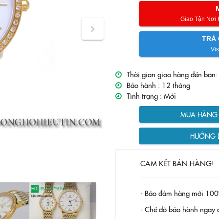
Giao Tận Nơi
TRẢ 
Vis
Thời gian giao hàng đến bạn:
Bảo hành :
12 tháng
Tình trạng :
Mới
MUA HÀNG T
HƯỚNG 
CAM KẾT BÁN HÀNG!
- Bảo đảm hàng mới 100
- Chế độ bảo hành ngay c