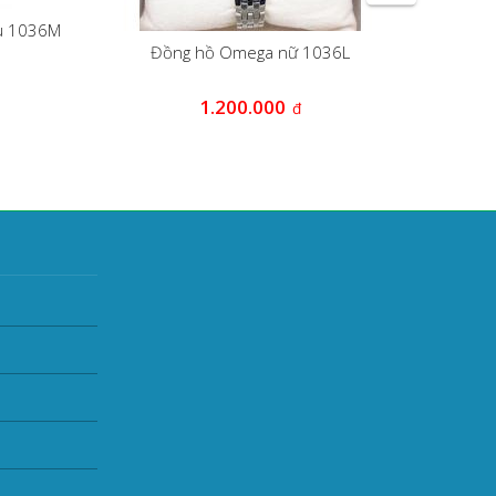
ẫu 1036M
Đồng hồ Omega nữ 1036L
Đồng h
1.200.000
đ