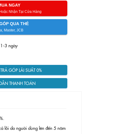
MUA NGAY
 Hoặc Nhận Tại Cửa Hàng
GÓP QUA THẺ
a, Master, JCB
 1-3 ngày
RẢ GÓP LÃI SUẤT 0%
DẪN THANH TOÁN
%.
ả lỗi do người dùng lên đến 5 năm