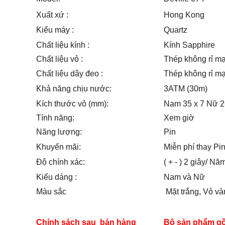
Xuất xứ :
Hong Kong
Kiểu máy :
Quartz
Chất liệu kính :
Kính Sapphire
Chất liệu vỏ :
Thép không rỉ m
Chất liệu dây đeo :
Thép không rỉ m
Khả năng chịu nước:
3ATM (30m)
Kích thước vỏ (mm):
Nam 35 x 7 Nữ 2
Tính năng:
Xem giờ
Năng lượng:
Pin
Khuyến mãi:
Miễn phí thay Pi
Độ chính xác:
( + - ) 2 giây/ Nă
Kiểu dáng :
Nam và Nữ
Màu sắc
Mặt trắng, Vỏ và
Chính sách sau bán hàng
Bộ sản phẩm g