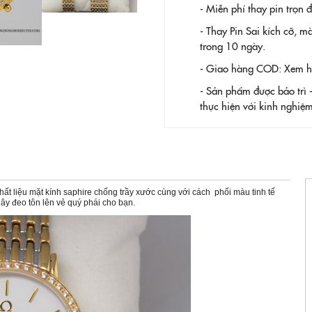
- Miễn phí thay pin trọn
- Thay Pin
Sai kích cỡ, m
trong 10 ngày.
- Giao hàng COD: Xem hàn
- Sản phẩm được bảo trì 
thực hiện với kinh nghi
ất liệu mặt kính saphire chống trầy xước cùng với cách phối màu tinh tế
ây đeo tôn lên vẻ quý phái cho bạn.