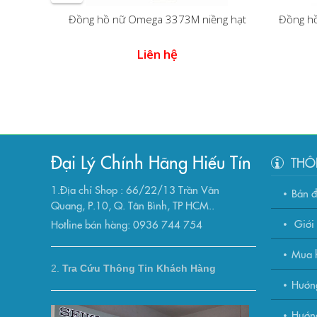
Đồng hồ nữ Omega 3373M niềng hạt
Đồng h
 6 kim
Liên hệ
Đại Lý Chính Hãng Hiếu Tín
THÔ
1.Địa chỉ Shop : 66/22/13 Trần Văn
Bản 
Quang, P.10, Q. Tân Bình, TP HCM..
Giới 
Hotline bán hàng: 0936 744 754
Mua h
2.
Tra Cứu Thông Tin Khách Hàng
Hướn
Hướng