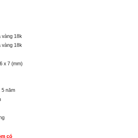
ạ vàng 18k
ạ vàng 18k
6 x 7 (mm)
n 5 năm
m
ng
ồm có