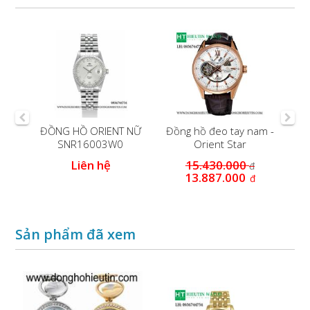
mặt
ĐỒNG HỒ ORIENT NỮ
Đồng hồ đeo tay nam -
9B
SNR16003W0
Orient Star
S
SDK05003W0
Liên hệ
15.430.000
đ
13.887.000
đ
Sản phẩm đã xem