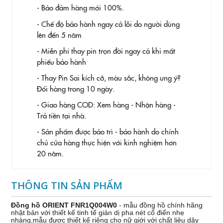
- Bảo đảm hàng mới 100%.
- Chế độ bảo hành ngay cả lỗi do người dùng
lên đến 5 năm
- Miễn phí thay pin trọn đời ngay cả khi mất
phiếu bảo hành
- Thay Pin
Sai kích cỡ, màu sắc, không ưng ý?
Đổi hàng trong 10 ngày.
- Giao hàng COD: Xem hàng - Nhận hàng -
Trả tiền tại nhà.
- Sản phẩm được bảo trì - bảo hành do chính
chủ cửa hàng thực hiện với kinh nghiệm hơn
20 năm.
THÔNG TIN SẢN PHẨM
Đồng hồ ORIENT FNR1Q004W0
- mẫu đồng hồ chính hãng
nhật bản với thiết kế tinh tế giản dị pha nét cổ điển nhẹ
nhàng,mẫu được thiết kế riêng cho nữ giới với chất liệu dây