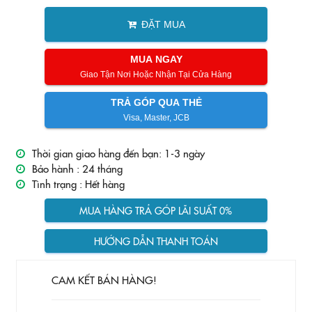
ĐẶT MUA
MUA NGAY
Giao Tận Nơi Hoặc Nhận Tại Cửa Hàng
TRẢ GÓP QUA THẺ
Visa, Master, JCB
Thời gian giao hàng đến bạn: 1-3 ngày
Bảo hành :
24 tháng
Tình trạng :
Hết hàng
MUA HÀNG TRẢ GÓP LÃI SUẤT 0%
HƯỚNG DẪN THANH TOÁN
CAM KẾT BÁN HÀNG!