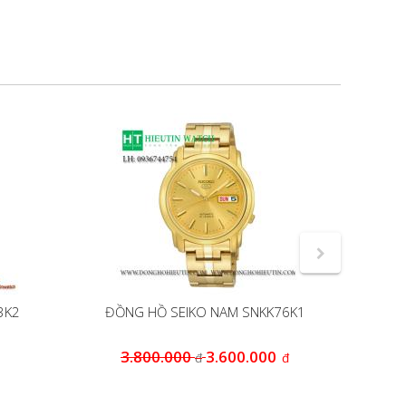
3K2
ĐỒNG HỒ SEIKO NAM SNKK76K1
Đ
3.800.000
3.600.000
6
đ
đ