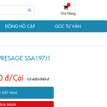
1
Giỏ Hàng
ĐỒNG HỒ CẶP
GÓC TƯ VẤN
RESAGE SSA197J1
0 đ/Cái
12.420.000 đ
ĐẶT MUA
MUA NGAY