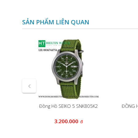
SẢN PHẨM LIÊN QUAN
28K1
Đồng Hồ SEIKO 5 SNK805K2
ĐỒNG H
0
3.200.000
đ
đ