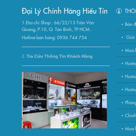
Đại Lý Chính Hãng Hiếu Tín
THÔ
1.Địa chỉ Shop : 66/22/13 Trần Văn
Bản 
Quang, P.10, Q. Tân Bình, TP HCM..
Giới 
Hotline bán hàng: 0936 744 754
Mua h
2.
Tra Cứu Thông Tin Khách Hàng
Hướn
Hướng
Hướn
Phòng
Chính
Mua h
AP Việt Nam