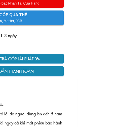
 Hoặc Nhận Tại Cửa Hàng
GÓP QUA THẺ
a, Master, JCB
 1-3 ngày
RẢ GÓP LÃI SUẤT 0%
DẪN THANH TOÁN
%.
ả lỗi do người dùng lên đến 5 năm
 đời ngay cả khi mất phiếu bảo hành