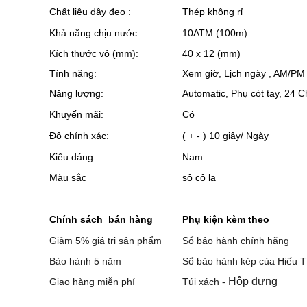
Chất liệu dây đeo :
Thép không rỉ
Khả năng chịu nước:
10ATM (100m)
Kích thước vỏ (mm):
40 x 12 (mm)
Tính năng:
Xem giờ, Lịch ngày , AM/PM
Năng lượng:
Automatic, Phụ cót tay, 24 C
Khuyến mãi:
Có
Độ chính xác:
( + - ) 10 giây/ Ngày
Kiểu dáng :
Nam
Màu sắc
sô cô la
Chính sách bán hàng
Phụ kiện kèm theo
Giảm 5% giá trị sản phẩm
Sổ bảo hành chính hãng
Bảo hành 5 năm
Sổ bảo hành kép của Hiếu T
Hộp đựng
Giao hàng miễn phí
Túi xách -