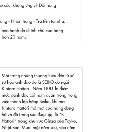
àu sắc, không ưng ý? Đổi hàng
g - Nhận hàng - Trả tiền tại nhà.
- bảo hành do chính chủ cửa hàng
ệm hơn 20 năm.
Một trong những thương hiệu đến từ xứ
sở hoa anh đào đó là SEIKO do ngài
Kintaro Hattori . Năm 1881 là điểm
mốc đánh dấu cái năm quan trọng trong
việc thành lập hãng Seiko, khi mà
Kintaro Hattori mở một cửa hàng đồng
hồ và đồ trang sức được gọi là “K.
Hattori” trong khu vực Ginza của Toyko,
Nhật Bản. Mười một năm sau, vào năm