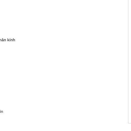
hân kính
ín