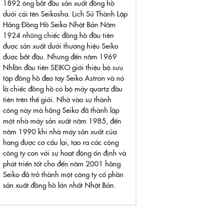
1892 ông bắt đầu sản xuất đồng hồ
dưới cái tên Seikosha. Lịch Sử Thành Lập
Hãng Đồng Hồ Seiko Nhật Bản Năm
1924 những chiếc đồng hồ đầu tiên
được sản xuất dưới thương hiệu Seiko
được bắt đầu. Nhưng đến năm 1969
Nhlần đầu tiên SEIKO giới thiệu bộ sưu
tập đồng hồ đeo tay Seiko Astron và nó
là chiếc đồng hồ có bộ máy quartz đầu
tiên trên thế giới. Nhờ vào sự thành
công này mà hãng Seiko đã thành lập
một nhà máy sản xuất năm 1985, đến
năm 1990 khi nhà máy sản xuất của
hang được cơ cấu lại, tạo ra các công
công ty con với sự hoạt động ổn định và
phát triển tốt cho đến năm 2001 hãng
Seiko đã trở thành một công ty cổ phần
sản xuất đồng hồ lớn nhất Nhật Bản.