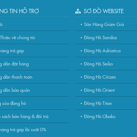
NG TIN HỖ TRỢ
SƠ ĐỒ WEBSITE
đồ
Săn Hàng Giảm Giá
Thiệu về chúng tôi
Đồng Hồ Sandoz
àng trả góp
Đồng Hồ Adriatica
g dẫn đặt hàng
Đồng Hồ Seiko
 dẫn thanh toán
Đồng Hồ Citizen
g dẫn bảo quản
Đồng Hồ Orient
 sửa đồng hồ
Đồng Hồ Titan
 sách bán hàng & đổi trả
Đồng Hồ Obaku
àng trả góp lãi suất 0%