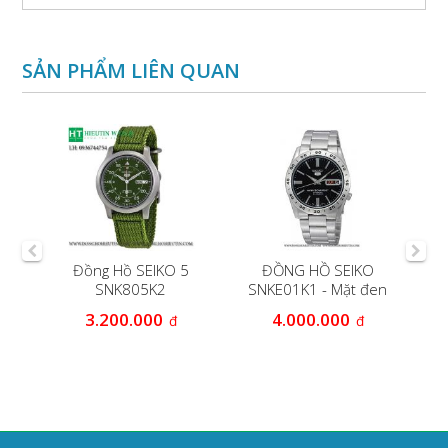
SẢN PHẨM LIÊN QUAN
NAM
Đồng Hồ SEIKO 5
ĐỒNG HỒ SEIKO
SNK805K2
SNKE01K1 - Mặt đen
3.200.000
4.000.000
đ
đ