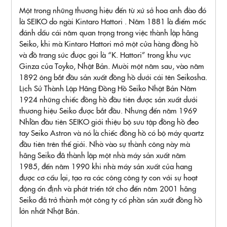
Một trong những thương hiệu đến từ xứ sở hoa anh đào đó
là SEIKO do ngài Kintaro Hattori . Năm 1881 là điểm mốc
đánh dấu cái năm quan trọng trong việc thành lập hãng
Seiko, khi mà Kintaro Hattori mở một cửa hàng đồng hồ
và đồ trang sức được gọi là “K. Hattori” trong khu vực
Ginza của Toyko, Nhật Bản. Mười một năm sau, vào năm
1892 ông bắt đầu sản xuất đồng hồ dưới cái tên Seikosha.
Lịch Sử Thành Lập Hãng Đồng Hồ Seiko Nhật Bản Năm
1924 những chiếc đồng hồ đầu tiên được sản xuất dưới
thương hiệu Seiko được bắt đầu. Nhưng đến năm 1969
Nhlần đầu tiên SEIKO giới thiệu bộ sưu tập đồng hồ đeo
tay Seiko Astron và nó là chiếc đồng hồ có bộ máy quartz
đầu tiên trên thế giới. Nhờ vào sự thành công này mà
hãng Seiko đã thành lập một nhà máy sản xuất năm
1985, đến năm 1990 khi nhà máy sản xuất của hang
được cơ cấu lại, tạo ra các công công ty con với sự hoạt
động ổn định và phát triển tốt cho đến năm 2001 hãng
Seiko đã trở thành một công ty cổ phần sản xuất đồng hồ
lớn nhất Nhật Bản.