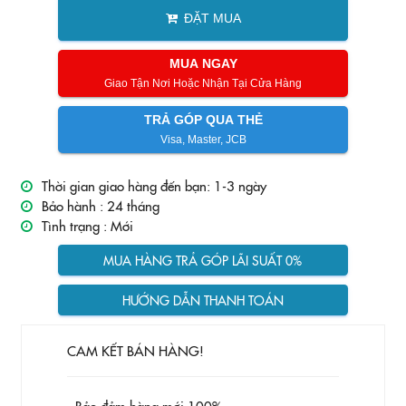
ĐẶT MUA
MUA NGAY
Giao Tận Nơi Hoặc Nhận Tại Cửa Hàng
TRẢ GÓP QUA THẺ
Visa, Master, JCB
Thời gian giao hàng đến bạn: 1-3 ngày
Bảo hành :
24 tháng
Tình trạng :
Mới
MUA HÀNG TRẢ GÓP LÃI SUẤT 0%
HƯỚNG DẪN THANH TOÁN
CAM KẾT BÁN HÀNG!
- Bảo đảm hàng mới 100%.