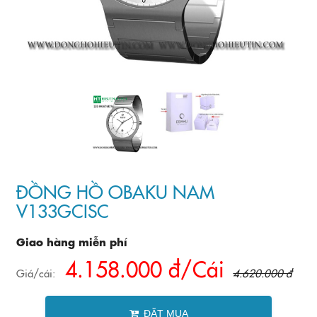
ĐỒNG HỒ OBAKU NAM
V133GCISC
Giao hàng miễn phí
4.158.000 đ/Cái
Giá/cái:
4.620.000 đ
ĐẶT MUA