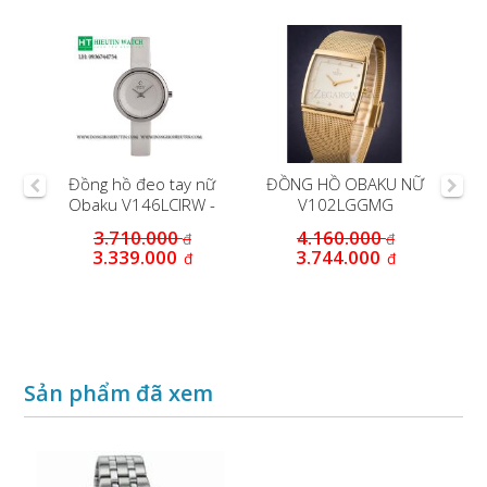
NỮ
Đồng hồ đeo tay nữ
ĐỒNG HỒ OBAKU NỮ
Obaku V146LCIRW -
V102LGGMG
Đồng hồ dây da
Đ
3.710.000
4.160.000
đ
đ
Oba
3.339.000
3.744.000
đ
đ
Sản phẩm đã xem