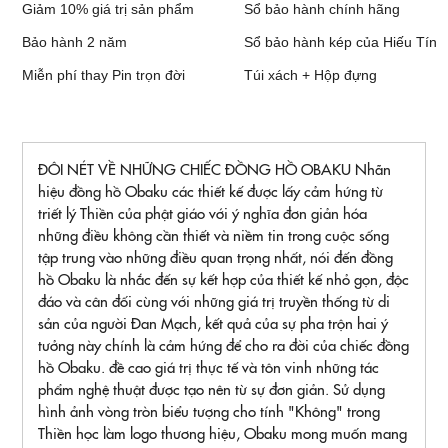
Giảm 10% giá trị sản phẩm
Sổ bảo hành chính hãng
Bảo hành 2 năm
Sổ bảo hành kép của Hiếu Tín
Miễn phí thay Pin trọn đời
Túi xách + Hộp đựng
ĐÔI NÉT VỀ NHỮNG CHIẾC ĐỒNG HỒ OBAKU Nhãn
hiệu đồng hồ Obaku các thiết kế được lấy cảm hứng từ
triết lý Thiền của phật giáo với ý nghĩa đơn giản hóa
những điều không cần thiết và niềm tin trong cuộc sống
tập trung vào những điều quan trọng nhất, nói đến đồng
hồ Obaku là nhắc đến sự kết hợp của thiết kế nhỏ gọn, độc
đáo và cân đối cùng với những giá trị truyền thống từ di
sản của người Đan Mạch, kết quả của sự pha trộn hai ý
tưởng này chính là cảm hứng để cho ra đời của chiếc đồng
hồ Obaku. đề cao giá trị thực tế và tôn vinh những tác
phẩm nghệ thuật được tạo nên từ sự đơn giản. Sử dụng
hình ảnh vòng tròn biểu tượng cho tính "Không" trong
Thiền học làm logo thương hiệu, Obaku mong muốn mang