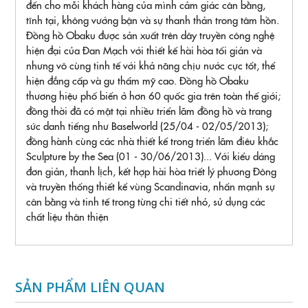
đến cho mỗi khách hàng của mình cảm giác cân bằng,
tĩnh tại, không vướng bận và sự thanh thản trong tâm hồn.
Đồng hồ Obaku được sản xuất trên dây truyền công nghệ
hiện đại của Đan Mạch với thiết kế hài hòa tối giản và
nhưng vô cùng tinh tế với khả năng chịu nước cực tốt, thể
hiện đẳng cấp và gu thẩm mỹ cao. Đồng hồ Obaku
thương hiệu phố biến ở hơn 60 quốc gia trên toàn thế giới;
đồng thời đã có mặt tại nhiều triển lãm đồng hồ và trang
sức danh tiếng như Baselworld (25/04 - 02/05/2013);
đồng hành cùng các nhà thiết kế trong triển lãm điêu khắc
Sculpture by the Sea (01 - 30/06/2013)... Với kiểu dáng
đơn giản, thanh lịch, kết hợp hài hòa triết lý phương Đông
và truyền thống thiết kế vùng Scandinavia, nhấn mạnh sự
cân bằng và tinh tế trong từng chi tiết nhỏ, sử dụng các
chất liệu thân thiện
SẢN PHẨM LIÊN QUAN