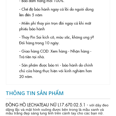
- Bảo đảm hàng mới 100%.
- Chế độ bảo hành ngay cả lỗi do người dùng
lên đến 5 năm
- Miễn phí thay pin trọn đời ngay cả khi mất
phiếu bảo hành
- Thay Pin
Sai kích cỡ, màu sắc, không ưng ý?
Đổi hàng trong 10 ngày.
- Giao hàng COD: Xem hàng - Nhận hàng -
Trả tiền tại nhà.
- Sản phẩm được bảo trì - bảo hành do chính
chủ cửa hàng thực hiện với kinh nghiệm hơn
20 năm.
THÔNG TIN SẢN PHẨM
ĐỒNG HỒ LECHATEAU NỮ L17.670.02.5.1 -
với dây đeo
dặng lắc và mặt hình vuông được bên trong là mầu xanh và
mầu trắng đẹp sáng lung linh trên cánh tay cho các bạn nữ.