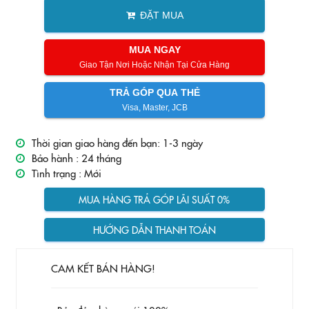
ĐẶT MUA
MUA NGAY
Giao Tận Nơi Hoặc Nhận Tại Cửa Hàng
TRẢ GÓP QUA THẺ
Visa, Master, JCB
Thời gian giao hàng đến bạn: 1-3 ngày
Bảo hành :
24 tháng
Tình trạng :
Mới
MUA HÀNG TRẢ GÓP LÃI SUẤT 0%
HƯỚNG DẪN THANH TOÁN
CAM KẾT BÁN HÀNG!