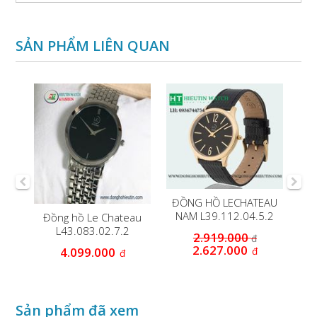
SẢN PHẨM LIÊN QUAN
EAU
ĐỒNG HỒ LECHATEAU
.2
NAM L39.112.04.5.2
Đồng hồ Le Chateau
Đ
L43.083.02.7.2
2.919.000
đ
2.627.000
đ
4.099.000
đ
Sản phẩm đã xem