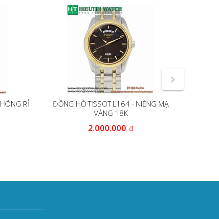
KHÔNG RỈ
ĐỒNG HỒ TISSOT L164 - NIỀNG MẠ
Đồng hồ
VÀNG 18K
2.000.000
đ