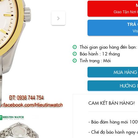
Giao Tận Nơi
TRẢ 
Vis
Thời gian giao hàng đến bạn:
Bảo hành :
12 tháng
Tình trạng :
Mới
MUA HÀNG T
HƯỚNG 
CAM KẾT BÁN HÀNG!
- Bảo đảm hàng mới 100
- Chế độ bảo hành ngay c