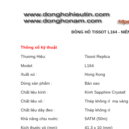
ĐỒNG HỒ TISSOT L164 - NIỀNG M
Thông số kỹ thuật
Thương Hiệu:
Tissot Replica
Model:
L164
Xuất xứ :
Hong Kong
Dòng sản phẩm :
Bản sao
Chất liệu kính :
Kính Sapphire Crystall
Chất liệu vỏ :
Thép không rỉ mạ vàng
Chất liệu dây đeo :
Thép không rỉ
Khả năng chịu nước:
5ATM (50m)
Kích thước vỏ (mm):
41.3 x 10 (mm)