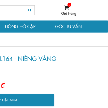
0
Giỏ Hàng
ĐỒNG HỒ CẶP
GÓC TƯ VẤN
L164 - NIỀNG VÀNG
 đ
ĐẶT MUA