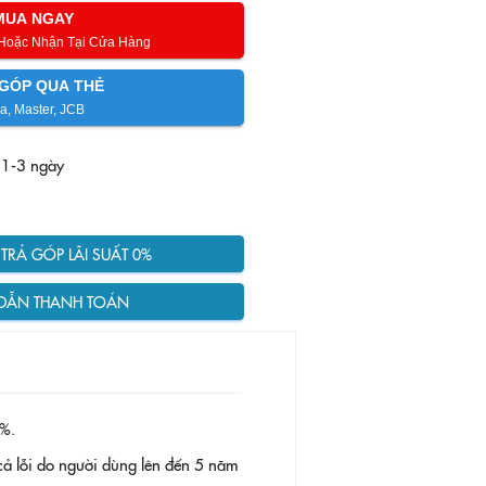
MUA NGAY
 Hoặc Nhận Tại Cửa Hàng
GÓP QUA THẺ
a, Master, JCB
 1-3 ngày
RẢ GÓP LÃI SUẤT 0%
DẪN THANH TOÁN
%.
ả lỗi do người dùng lên đến 5 năm