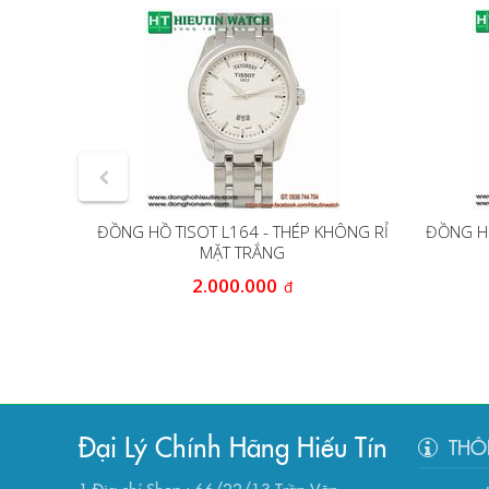
Dây kim
ĐỒNG HỒ TISOT L164 - THÉP KHÔNG RỈ
ĐỒNG HỒ
MẶT TRẮNG
2.000.000
đ
Đại Lý Chính Hãng Hiếu Tín
THÔ
1.Địa chỉ Shop : 66/22/13 Trần Văn