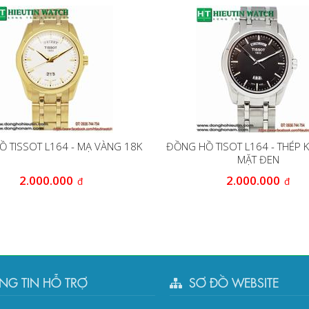
 TISSOT L164 - MẠ VÀNG 18K
ĐỒNG HỒ TISOT L164 - THÉP 
MẶT ĐEN
2.000.000
2.000.000
đ
đ
NG TIN HỖ TRỢ
SƠ ĐỒ WEBSITE