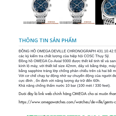
THÔNG TIN SẢN PHẨM
ĐỒNG HỒ OMEGA DEVILLE CHRONOGRAPH 431.10.42.51.03
các kỳ kiểm tra chất lượng của hiệp hội COSC Thụy Sỹ.
Đồng hồ
OMEGA Co-Axial 9300
được thết kế tinh tế và sa
kính lộ máy, với thiết kế size 42mm, dây vỏ bằng thép, má
bằng sapphire tráng lớp chống phản chiếu trên cả hai bề 
Với cơ chế chạy tự động nhờ sự chuyển động của người đ
cực đỉnh , ổn định với năng lượng dự trữ đến 60h.
Khả năng chống thấm nước 10 bar (100 mét / 330 feet).
Dưới đây là link web chính hãng OMEGA cho ai muốn tham k
https://www.omegawatches.com/watches/de-ville/gents