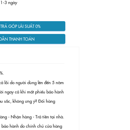
 1-3 ngày
RẢ GÓP LÃI SUẤT 0%
DẪN THANH TOÁN
%.
ả lỗi do người dùng lên đến 5 năm
 đời ngay cả khi mất phiếu bảo hành
àu sắc, không ưng ý? Đổi hàng
g - Nhận hàng - Trả tiền tại nhà.
- bảo hành do chính chủ cửa hàng