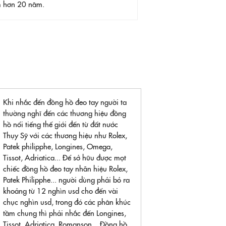
ệm hơn 20 năm.
Khi nhắc đến đồng hồ đeo tay người ta
thường nghĩ đến các thương hiệu đồng
hồ nổi tiếng thế giới đến từ đất nước
Thụy Sỹ với các thương hiệu như Rolex,
Patek philipphe, Longines, Omega,
Tissot, Adriatica... Để sở hữu được mọt
chiếc đồng hồ đeo tay nhãn hiệu Rolex,
Patek Philipphe... người dùng phải bỏ ra
khoảng từ 12 nghìn usd cho đến vài
chục nghìn usd, trong đó các phân khúc
tầm chung thì phải nhắc đến Longines,
Tissot, Adriatica, Romanson... Đồng hồ