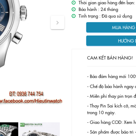
Thời gian giao hàng đến bạn:
Bảo hành :
24 tháng
Tình trạng :
Đã qua sử dụng
MUA HÀNG T
HƯỚNG 
CAM KẾT BÁN HÀNG!
- Bảo đảm hàng mới 100
- Chế độ bảo hành ngay c
- Miễn phí thay pin trọn
- Thay Pin
Sai kích cỡ, m
trong 10 ngày.
- Giao hàng COD: Xem hàn
- Sản phẩm được bảo trì 