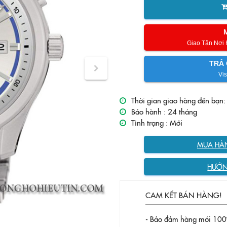
Giao Tận Nơi
TRẢ 
Vis
Thời gian giao hàng đến bạn:
Bảo hành :
24 tháng
Tình trạng :
Mới
MUA HÀN
HƯỚN
CAM KẾT BÁN HÀNG!
- Bảo đảm hàng mới 100