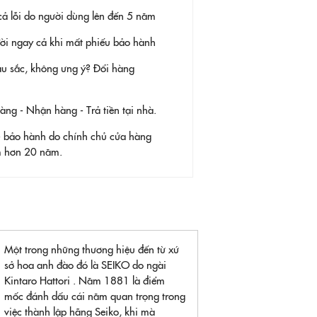
ả lỗi do người dùng lên đến 5 năm
 đời ngay cả khi mất phiếu bảo hành
àu sắc, không ưng ý? Đổi hàng
g - Nhận hàng - Trả tiền tại nhà.
- bảo hành do chính chủ cửa hàng
ệm hơn 20 năm.
Một trong những thương hiệu đến từ xứ
sở hoa anh đào đó là SEIKO do ngài
Kintaro Hattori . Năm 1881 là điểm
mốc đánh dấu cái năm quan trọng trong
việc thành lập hãng Seiko, khi mà