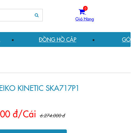
0
Giỏ Hàng
A
ĐỒNG HỒ CẶP
GÓC
KO KINETIC SKA717P1
000 đ/Cái
6.274.000 đ