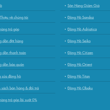
đồ
Săn Hàng Giảm Giá
Thiệu về chúng tôi
Đồng Hồ Sandoz
àng trả góp
Đồng Hồ Adriatica
g dẫn đặt hàng
Đồng Hồ Seiko
 dẫn thanh toán
Đồng Hồ Citizen
g dẫn bảo quản
Đồng Hồ Orient
 sửa đồng hồ
Đồng Hồ Titan
 sách bán hàng & đổi trả
Đồng Hồ Obaku
àng trả góp lãi suất 0%