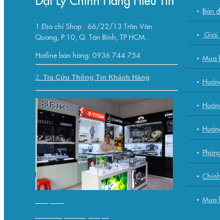
Bản 
1.Địa chỉ Shop : 66/22/13 Trần Văn
Giới 
Quang, P.10, Q. Tân Bình, TP HCM..
Hotline bán hàng: 0936 744 754
Mua h
2.
Tra Cứu Thông Tin Khách Hàng
Hướn
Hướng
Hướn
Phòng
Chính
Mua h
AP Việt Nam
Thuê xe máy nha trang trần phú