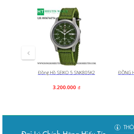
28K1
Đồng Hồ SEIKO 5 SNK805K2
ĐỒNG H
0
3.200.000
đ
đ
THÔ
Đại Lý Chính Hãng Hiếu Tín