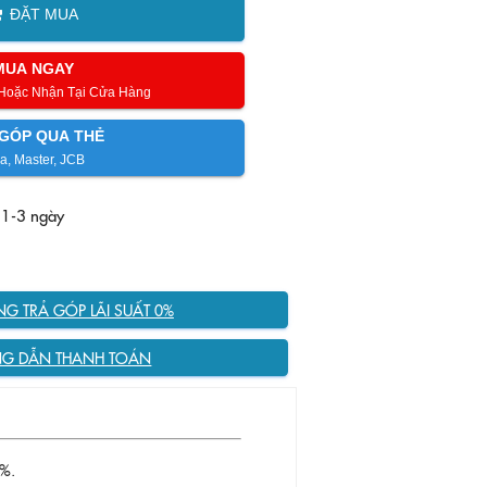
ĐẶT MUA
MUA NGAY
 Hoặc Nhận Tại Cửa Hàng
GÓP QUA THẺ
a, Master, JCB
 1-3 ngày
G TRẢ GÓP LÃI SUẤT 0%
G DẪN THANH TOÁN
%.