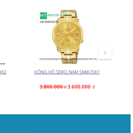
3K2
ĐỒNG HỒ SEIKO NAM SNKK76K1
Đ
3.800.000
3.600.000
6
đ
đ