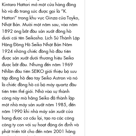
Kintaro Hattori mở một cửa hàng đồng
hồ và đồ trang sức được gọi là “K.
Hattori” trong khu vực Ginza của Toyko,
Nhật Bản. Mười một năm sau, vào năm
1892 ông bắt đầu sản xuất đồng hồ
dưới cái tên Seikosha. Lịch Sử Thành Lập
Hãng Đồng Hồ Seiko Nhật Bản Năm
1924 những chiếc đồng hồ đầu tiên
được sản xuất dưới thương hiệu Seiko
được bắt đầu. Nhưng đến năm 1969
Nhlần đầu tiên SEIKO giới thiệu bộ sưu
tập đồng hồ đeo tay Seiko Astron và nó
là chiếc đồng hồ có bộ máy quartz đầu
tiên trên thế giới. Nhờ vào sự thành
công này mà hãng Seiko đã thành lập
một nhà máy sản xuất năm 1985, đến
năm 1990 khi nhà máy sản xuất của
hang được cơ cấu lại, tạo ra các công
công ty con với sự hoạt động ổn định và
phát triển tốt cho đến năm 2001 hãng