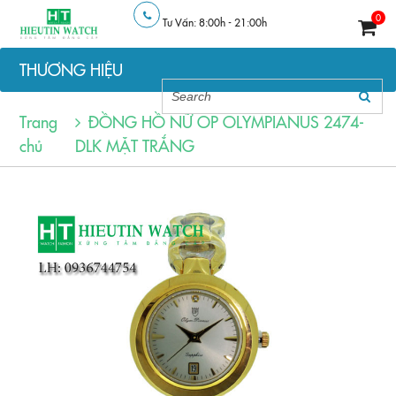
0
Tư Vấn: 8:00h - 21:00h
THƯƠNG HIỆU
Trang
ĐỒNG HỒ NỮ OP OLYMPIANUS 2474-
chủ
DLK MẶT TRẮNG