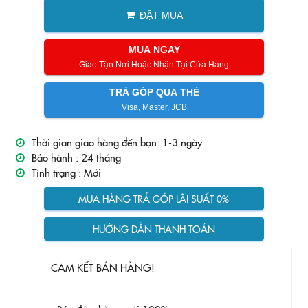
ĐẶT MUA
MUA NGAY
Giao Tận Nơi Hoặc Nhận Tại Cửa Hàng
TRẢ GÓP QUA THẺ
Visa, Master, JCB
Thời gian giao hàng đến bạn: 1-3 ngày
Bảo hành :
24 tháng
Tình trạng :
Mới
MUA HÀNG TRẢ GÓP LÃI SUẤT 0%
HƯỚNG DẪN THANH TOÁN
CAM KẾT BÁN HÀNG!