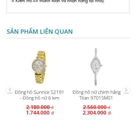
> Kiểm tra => thanh toán và nhận hàng tại nhà).
SẢN PHẨM LIÊN QUAN
P
Đồng hồ Sunrice S2191
Đồng hồ nữ chính hãng
LSK
- Đồng hồ nữ 6 kim
Titan 9701SM01
O
2.180.000
2.560.000
đ
đ
1.744.000
2.304.000
đ
đ