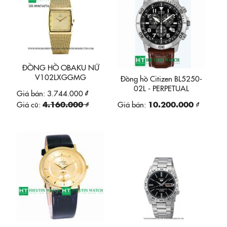
ĐỒNG HỒ OBAKU NỮ
V102LXGGMG
Đồng hồ Citizen BL5250-
02L - PERPETUAL
Giá bán:
3.744.000 ₫
CALENDAR
Giá cũ:
4.160.000 ₫
Giá bán:
10.200.000 ₫
CHRONOGRAPH