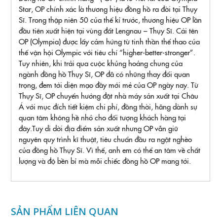
Star, OP chính xác là thương hiệu đồng hồ ra đời tại Thụy
Sĩ. Trong thập niên 50 của thế kỉ trước, thương hiệu OP lần
đầu tiên xuất hiện tại vùng đất Lengnau – Thụy Sĩ. Cái tên
OP (Olympia) được lấy cảm hứng từ tinh thần thể thao của
thế vận hội Olympic với tiêu chí “higher-better-stronger”.
Tuy nhiên, khi trải qua cuộc khủng hoảng chung của
ngành đồng hồ Thụy Sĩ, OP đã có những thay đổi quan
trọng, đem tới diện mạo đầy mới mẻ của OP ngày nay. Từ
Thụy Sĩ, OP chuyển hướng đặt nhà máy sản xuất tại Châu
Á với mục đích tiết kiệm chi phí, đồng thời, hãng dành sự
quan tâm không hề nhỏ cho đối tượng khách hàng tại
đây.Tuy di dời địa điểm sản xuất nhưng OP vẫn giữ
nguyên quy trình kĩ thuật, tiêu chuẩn đầu ra ngặt nghèo
của đồng hồ Thụy Sĩ. Vì thế, anh em có thể an tâm về chất
lượng và độ bền bỉ mà mỗi chiếc đồng hồ OP mang tới.
SẢN PHẨM LIÊN QUAN