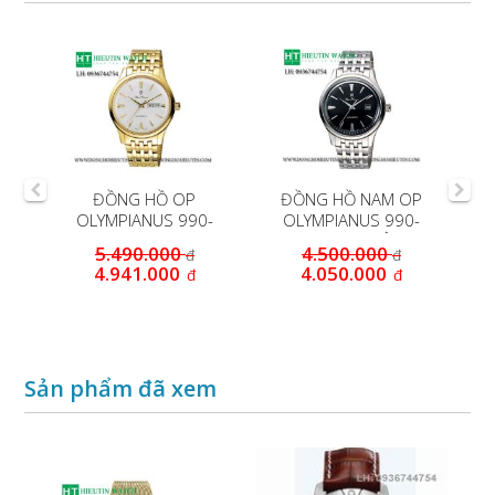
P
ĐỒNG HỒ OP
ĐỒNG HỒ NAM OP
-
OLYMPIANUS 990-
OLYMPIANUS 990-
G
141AMK - Mặt trắng
14AMS TỰ ĐỘNG
5.490.000
4.500.000
đ
đ
4.941.000
4.050.000
đ
đ
Sản phẩm đã xem