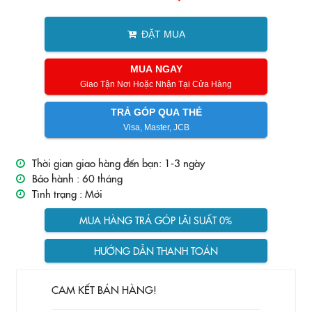
ĐẶT MUA
MUA NGAY
Giao Tận Nơi Hoặc Nhận Tại Cửa Hàng
TRẢ GÓP QUA THẺ
Visa, Master, JCB
Thời gian giao hàng đến bạn: 1-3 ngày
Bảo hành :
60 tháng
Tình trạng :
Mới
MUA HÀNG TRẢ GÓP LÃI SUẤT 0%
HƯỚNG DẪN THANH TOÁN
CAM KẾT BÁN HÀNG!