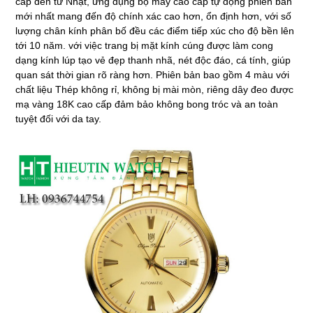
cấp đến từ Nhật, ứng dụng bộ máy cao cấp tự động phiên bản
mới nhất mang đến độ chính xác cao hơn, ổn định hơn, với số
lượng chân kính phân bố đều các điểm tiếp xúc cho độ bền lên
tới 10 năm. với việc trang bị mặt kính cúng được làm cong
dạng kính lúp tạo vẻ đẹp thanh nhã, nét độc đáo, cá tính, giúp
quan sát thời gian rõ ràng hơn. Phiên bản bao gồm 4 màu với
chất liệu Thép không rỉ, không bị mài mòn, riêng dây đeo được
mạ vàng 18K cao cấp đảm bảo không bong tróc và an toàn
tuyệt đối với da tay.