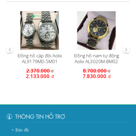
nh
Đồng hồ cặp đôi Aolix
Đồng hồ nam tự động
Đồn
1 mạ
AL9179MD-SM01
Aolix AL3020M-BM02
mặt đen
2.370.000
8.700.000
đ
đ
2.133.000
7.830.000
đ
đ
THÔNG TIN HỖ TRỢ
Bản đồ