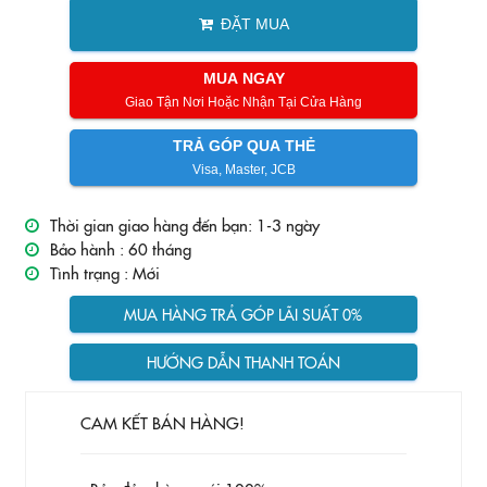
ĐẶT MUA
MUA NGAY
Giao Tận Nơi Hoặc Nhận Tại Cửa Hàng
TRẢ GÓP QUA THẺ
Visa, Master, JCB
Thời gian giao hàng đến bạn: 1-3 ngày
Bảo hành :
60 tháng
Tình trạng :
Mới
MUA HÀNG TRẢ GÓP LÃI SUẤT 0%
HƯỚNG DẪN THANH TOÁN
CAM KẾT BÁN HÀNG!