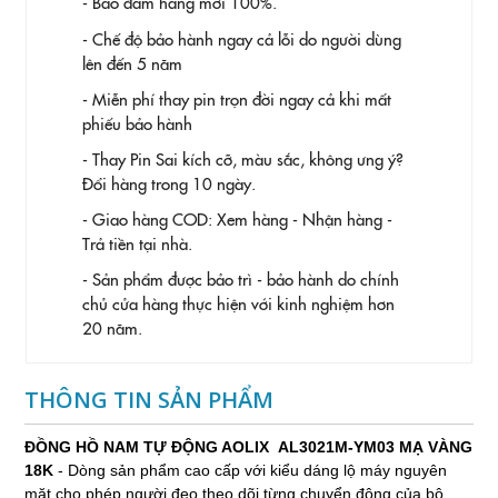
- Bảo đảm hàng mới 100%.
- Chế độ bảo hành ngay cả lỗi do người dùng
lên đến 5 năm
- Miễn phí thay pin trọn đời ngay cả khi mất
phiếu bảo hành
- Thay Pin
Sai kích cỡ, màu sắc, không ưng ý?
Đổi hàng trong 10 ngày.
- Giao hàng COD: Xem hàng - Nhận hàng -
Trả tiền tại nhà.
- Sản phẩm được bảo trì - bảo hành do chính
chủ cửa hàng thực hiện với kinh nghiệm hơn
20 năm.
THÔNG TIN SẢN PHẨM
ĐỒNG HỒ NAM TỰ ĐỘNG AOLIX AL3021M-YM03 MẠ VÀNG
18K
- Dòng sản phẩm cao cấp với kiểu dáng lộ máy nguyên
mặt cho phép người đeo theo dõi từng chuyển động của bộ