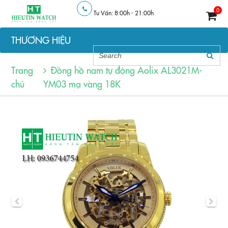
0
Tư Vấn: 8:00h - 21:00h
THƯƠNG HIỆU
Trang
Đồng hồ nam tự động Aolix AL3021M-
chủ
YM03 mạ vàng 18K