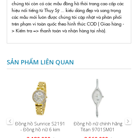
chúng tôi còn có các mẫu đồng hồ thời trang cao cấp các
hiệu nổi tiếng từ Thụy Sỹ ... kiểu dáng đẹp và sang trọng
các mẫu mới luôn được chúng tôi cập nhật và phân phối
trên phạm vi toàn quốc theo hình thức COD ( Giao hàng -
> Kiểm tra => thanh toán và nhận hàng tại nhà).
SẢN PHẨM LIÊN QUAN
P
Đồng hồ Sunrice S2191
Đồng hồ nữ chính hãng
LSK
- Đồng hồ nữ 6 kim
Titan 9701SM01
O