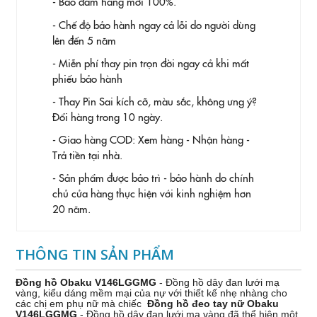
- Bảo đảm hàng mới 100%.
- Chế độ bảo hành ngay cả lỗi do người dùng
lên đến 5 năm
- Miễn phí thay pin trọn đời ngay cả khi mất
phiếu bảo hành
- Thay Pin
Sai kích cỡ, màu sắc, không ưng ý?
Đổi hàng trong 10 ngày.
- Giao hàng COD: Xem hàng - Nhận hàng -
Trả tiền tại nhà.
- Sản phẩm được bảo trì - bảo hành do chính
chủ cửa hàng thực hiện với kinh nghiệm hơn
20 năm.
THÔNG TIN SẢN PHẨM
Đồng hồ Obaku V146LGGMG
- Đồng hồ dây đan lưới mạ
vàng, kiểu dáng mềm mại của nự với thiết kế nhẹ nhàng cho
các chị em phụ nữ mà chiếc
Đồng hồ đeo tay nữ Obaku
V146LGGMG
- Đồng hồ dây đan lưới mạ vàng đã thể hiện một