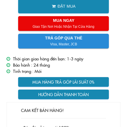
ĐẶT MUA
MUA NGAY
Giao Tận Nơi Hoặc Nhận Tại Cửa Hàng
TRẢ GÓP QUA THẺ
Visa, Master, JCB
Thời gian giao hàng đến bạn: 1-3 ngày
Bảo hành :
24 tháng
Tình trạng :
Mới
MUA HÀNG TRẢ GÓP LÃI SUẤT 0%
HƯỚNG DẪN THANH TOÁN
CAM KẾT BÁN HÀNG!