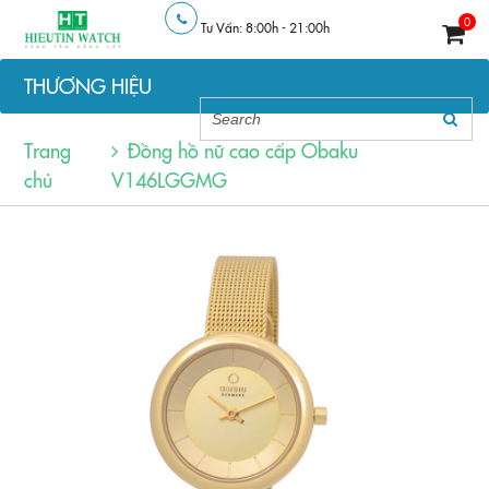
0
Tư Vấn: 8:00h - 21:00h
THƯƠNG HIỆU
Trang
Đồng hồ nữ cao cấp Obaku
chủ
V146LGGMG