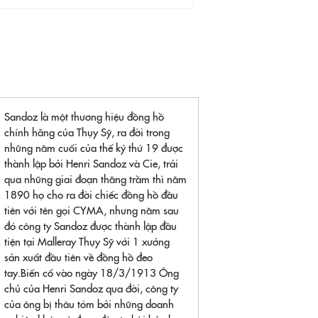
Sandoz là một thương hiệu đồng hồ
chính hãng của Thụy Sỹ, ra đời trong
những năm cuối của thế kỷ thứ 19 được
thành lập bởi Henri Sandoz và Cie, trải
qua những giai đoạn thăng trầm thì năm
1890 họ cho ra đời chiếc đồng hồ đầu
tiên với tên gọi CYMA, nhưng năm sau
đó công ty Sandoz được thành lập đầu
tiện tại Malleray Thụy Sỹ với 1 xưởng
sản xuất đầu tiên về đồng hồ đeo
tay.Biến cố vào ngày 18/3/1913 Ông
chủ của Henri Sandoz qua đời, công ty
của ông bị thâu tóm bởi những doanh