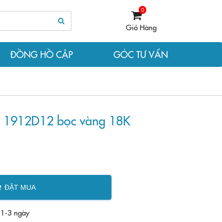
0
Giỏ Hàng
ĐỒNG HỒ CẶP
GÓC TƯ VẤN
z 1912D12 bọc vàng 18K
ĐẶT MUA
 1-3 ngày