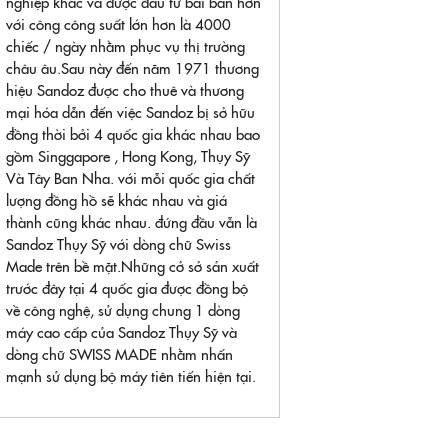
nghiệp khác và được đàu tư bài bản hơn
với công công suất lớn hơn là 4000
chiếc / ngày nhằm phục vụ thị trường
châu âu.Sau này đến năm 1971 thương
hiệu Sandoz được cho thuê và thương
mại hóa dẫn đến việc Sandoz bị sở hữu
đồng thời bởi 4 quốc gia khác nhau bao
gồm Singgapore , Hong Kong, Thụy Sỹ
Và Tây Ban Nha. với mỗi quốc gia chất
lượng đồng hồ sẽ khác nhau và giá
thành cũng khác nhau. đứng đầu vẫn là
Sandoz Thụy Sỹ với dòng chữ Swiss
Made trên bề mặt.Những cở sở sản xuất
trước đây tại 4 quốc gia được đồng bộ
về công nghệ, sử dụng chung 1 dòng
máy cao cấp của Sandoz Thụy Sỹ và
dòng chữ SWISS MADE nhằm nhấn
mạnh sử dụng bộ máy tiên tiến hiện tại.