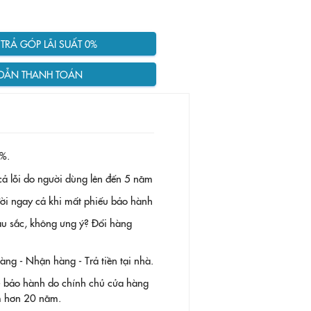
RẢ GÓP LÃI SUẤT 0%
DẪN THANH TOÁN
%.
ả lỗi do người dùng lên đến 5 năm
 đời ngay cả khi mất phiếu bảo hành
àu sắc, không ưng ý? Đổi hàng
g - Nhận hàng - Trả tiền tại nhà.
- bảo hành do chính chủ cửa hàng
ệm hơn 20 năm.