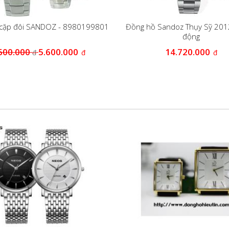
cặp đôi SANDOZ - 8980199801
Đồng hồ Sandoz Thụy Sỹ 201
động
600.000
5.600.000
14.720.000
đ
đ
đ