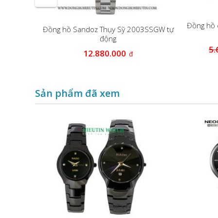
Đồng hồ 
ỹ
Đồng hồ Sandoz Thụy Sỹ 2003SSGW tự
o nam
động
5.
12.880.000
đ
Sản phẩm đã xem