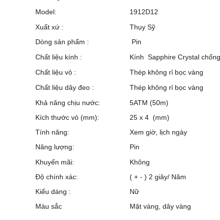
Model:
1912D12
Xuất xứ :
Thụy Sỹ
Dòng sản phẩm :
Pin
Chất liệu kính :
Kính Sapphire Crystal chốn
Chất liệu vỏ :
Thép không rỉ bọc vàng
Chất liệu dây đeo :
Thép không rỉ bọc vàng
Khả năng chịu nước:
5ATM (50m)
Kích thước vỏ (mm):
25 x 4 (mm)
Tính năng:
Xem giờ, lịch ngày
Năng lượng:
Pin
Khuyến mãi:
Không
Độ chính xác:
( + - ) 2 giây/ Năm
Kiểu dáng :
Nữ
Màu sắc
Mặt vàng, dây vàng