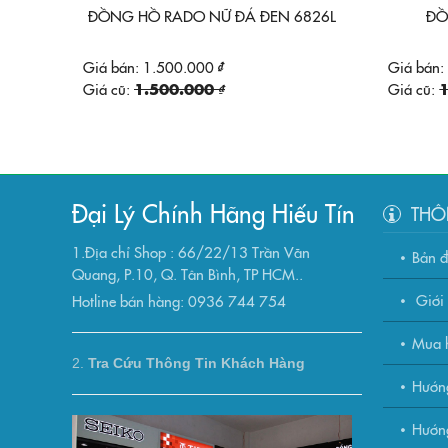
ĐỒNG HỒ RADO NỮ ĐÁ ĐEN 6826L
ĐỒ
Giá bán:
1.500.000 ₫
Giá bán:
Giá cũ:
1.500.000 ₫
Giá cũ:
1
Đại Lý Chính Hãng Hiếu Tín
THÔ
1.Địa chỉ Shop : 66/22/13 Trần Văn
Bản 
Quang, P.10, Q. Tân Bình, TP HCM..
Giới 
Hotline bán hàng: 0936 744 754
Mua h
2.
Tra Cứu Thông Tin Khách Hàng
Hướn
Hướng