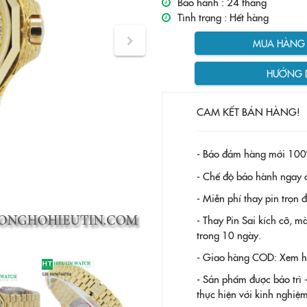
Bảo hành :
24 tháng
Tình trạng :
Hết hàng
MUA HÀNG T
HƯỚNG 
CAM KẾT BÁN HÀNG!
- Bảo đảm hàng mới 100
- Chế độ bảo hành ngay c
- Miễn phí thay pin trọn
- Thay Pin
Sai kích cỡ, m
trong 10 ngày.
- Giao hàng COD: Xem hàn
- Sản phẩm được bảo trì 
thực hiện với kinh nghi