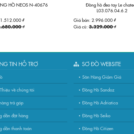
NG HỒ NEOS N-40676
Đồng hồ đeo tay Le chat
L03.076.04.6.2
1.512.000 ₫
Giá bán:
2.996.000 ₫
.680.000 ₫
Giá cũ:
3.329.000 ₫
NG TIN HỖ TRỢ
SƠ ĐỒ WEBSITE
đồ
Săn Hàng Giảm Giá
Thiệu về chúng tôi
Đồng Hồ Sandoz
àng trả góp
Đồng Hồ Adriatica
g dẫn đặt hàng
Đồng Hồ Seiko
 dẫn thanh toán
Đồng Hồ Citizen