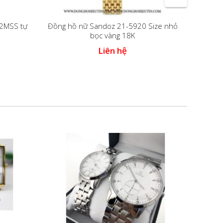
2MSS tự
Đồng hồ nữ Sandoz 21-5920 Size nhỏ
Đồng h
bọc vàng 18K
Liên hệ