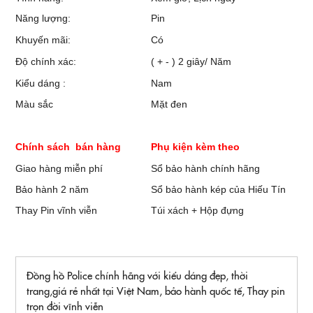
Năng lượng:
Pin
Khuyến mãi:
Có
Độ chính xác:
( + - ) 2 giây/ Năm
Kiểu dáng :
Nam
Màu sắc
Mặt đen
Chính sách bán hàng
Phụ kiện kèm theo
Giao hàng miễn phí
Sổ bảo hành chính hãng
Bảo hành 2 năm
Sổ bảo hành kép của Hiếu Tín
Thay Pin vĩnh viễn
Túi xách + Hộp đựng
Đồng hồ Police chính hãng với kiểu dáng đẹp, thời
trang,giá rẻ nhất tại Việt Nam, bảo hành quốc tế, Thay pin
trọn đời vĩnh viễn