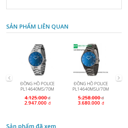
SẢN PHẨM LIÊN QUAN
ĐỒNG HỒ POLICE
ĐỒNG HỒ POLICE
PL14640MS/70M
PL14640MSU/70M
P
4.125.000
5.258.000
đ
đ
2.947.000
3.680.000
đ
đ
Sản phẩm đã xem