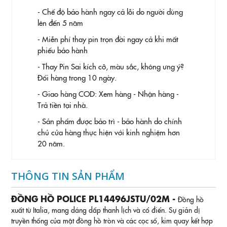
- Chế độ bảo hành ngay cả lỗi do người dùng
lên đến 5 năm
- Miễn phí thay pin trọn đời ngay cả khi mất
phiếu bảo hành
- Thay Pin
Sai kích cỡ, màu sắc, không ưng ý?
Đổi hàng trong 10 ngày.
- Giao hàng COD: Xem hàng - Nhận hàng -
Trả tiền tại nhà.
- Sản phẩm được bảo trì - bảo hành do chính
chủ cửa hàng thực hiện với kinh nghiệm hơn
20 năm.
THÔNG TIN SẢN PHẨM
ĐỒNG HỒ POLICE PL14496JSTU/02M -
Đồng hồ
xuất từ Italia, mang dáng dấp thanh lịch và cổ điển. Sự giản dị
truyền thống của mặt đồng hồ tròn và các cọc số, kim quay kết hợp