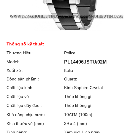
Thông số kỹ thuật
Thương Hiệu:
Police
Model:
PL14496JSTU/02M
Xuất xứ :
Italia
Dòng sản phẩm :
Quartz
Chất liệu kính :
Kính Saphire Crystal
Chất liệu vỏ :
Thép không gỉ
Chất liệu dây đeo :
Thép không gỉ
Khả năng chịu nước:
10ATM (100m)
Kích thước vỏ (mm):
39 x 4 (mm)
Tính năng:
Xem giờ, Lịch ngày