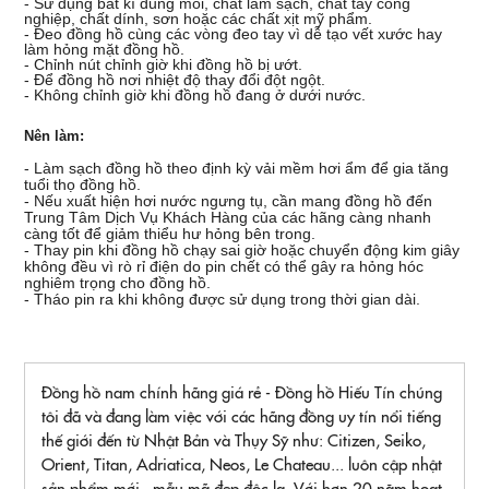
- Sử dụng bất kì dung môi, chất làm sạch, chất tẩy công
nghiệp, chất dính, sơn hoặc các chất xịt mỹ phẩm.
- Đeo đồng hồ cùng các vòng đeo tay vì dễ tạo vết xước hay
làm hỏng mặt đồng hồ.
- Chỉnh nút chỉnh giờ khi đồng hồ bị ướt.
- Để đồng hồ nơi nhiệt độ thay đổi đột ngột.
- Không chỉnh giờ khi đồng hồ đang ở dưới nước.
Nên làm:
- Làm sạch đồng hồ theo định kỳ vải mềm hơi ẩm để gia tăng
tuổi thọ đồng hồ.
- Nếu xuất hiện hơi nước ngưng tụ, cần mang đồng hồ đến
Trung Tâm Dịch Vụ Khách Hàng của các hãng càng nhanh
càng tốt để giảm thiểu hư hỏng bên trong.
- Thay pin khi đồng hồ chạy sai giờ hoặc chuyển động kim giây
không đều vì rò rỉ điện do pin chết có thể gây ra hỏng hóc
nghiêm trọng cho đồng hồ.
- Tháo pin ra khi không được sử dụng trong thời gian dài.
Đồng hồ nam chính hãng giá rẻ - Đồng hồ Hiếu Tín chúng
tôi đã và đang làm việc với các hãng đồng uy tín nổi tiếng
thế giới đến từ Nhật Bản và Thụy Sỹ như: Citizen, Seiko,
Orient, Titan, Adriatica, Neos, Le Chateau... luôn cập nhật
sản phẩm mới , mẫu mã đẹp độc lạ. Với hơn 20 năm hoạt