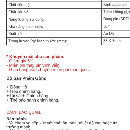
Kính sapphire
Chất liệu mặt
:
Thép không gỉ,
Chất liệu vỏ
:
Dùng pin (SR7
Năng lượng sử dụng
:
30m
Khả năng chịu nước
Ấn Độ
Xuất xứ:
33 X 3mm
Trọng lượng (g)/ kích thước (mm):
* Khuyến mãi cho sản phẩm:
-
Giảm giá 5%.
- Miễn phí thay pin vĩnh viễn.
- Giao hàng vận chuyển miễn phí toàn quốc.
Bộ Sản Phẩm Gồm:
+ Đồng Hồ
+ Hộp chính hãng.
+Túi sách Chính hãng.
+ Thẻ bảo hành chính hãng.
CÁCH BẢO QUẢN.
Nên tránh:
- Va chạm và tiếp xúc với chất ăn mòn, nhiệt độ cao hoặc từ
trường mạnh.