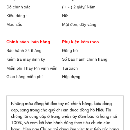
Độ chính xác:
( + - ) 2 giây/ Năm
Kiểu dáng :
Nữ
Màu sắc
Mặt đen, dây vàng
Chính sách bán hàng
Phụ kiện kèm theo
Bảo hành 24 tháng
Đồng hồ
Kiểm tra máy định kỳ
Sổ bảo hành chính hãng
Miễn phí Thay Pin vĩnh viễn
Túi xách
Giao hàng miễn phí
Hộp đựng
Những mẫu đồng hồ đeo tay nữ chính hãng, kiểu dáng
đẹp, sang trọng cho quý chị em được đồng hồ Hiếu Tín
chúng tôi cung cấp ở trang web này đảm bảo là hàng mới
100%, và cam kết bảo hành đúng theo tiêu chuẩn của
hãng. Hiện nay Chúng tôi đang làm việc trục tiếp các hãng