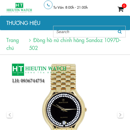
0
Tư Vấn: 8:00h - 21:00h
THƯƠNG HIỆU
Trang
Đồng hồ nữ chính hãng Sandoz 1097D-
chủ
502