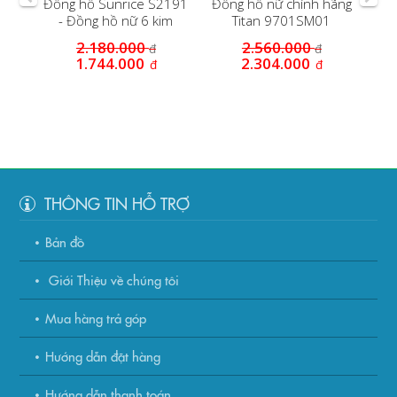
P
Đồng hồ Sunrice S2191
Đồng hồ nữ chính hãng
LSK
- Đồng hồ nữ 6 kim
Titan 9701SM01
O
2.180.000
2.560.000
đ
đ
1.744.000
2.304.000
đ
đ
THÔNG TIN HỖ TRỢ
Bản đồ
Giới Thiệu về chúng tôi
Mua hàng trả góp
Hướng dẫn đặt hàng
Hướng dẫn thanh toán