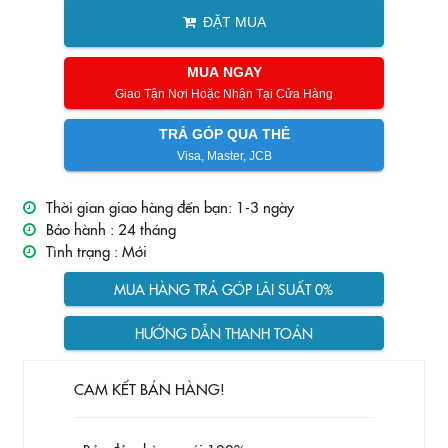
ĐẶT MUA
MUA NGAY
Giao Tận Nơi Hoặc Nhận Tại Cửa Hàng
TRẢ GÓP QUA THẺ
Visa, Master, JCB
Thời gian giao hàng đến bạn: 1-3 ngày
Bảo hành :
24 tháng
Tình trạng :
Mới
MUA HÀNG TRẢ GÓP LÃI SUẤT 0%
HƯỚNG DẪN THANH TOÁN
CAM KẾT BÁN HÀNG!