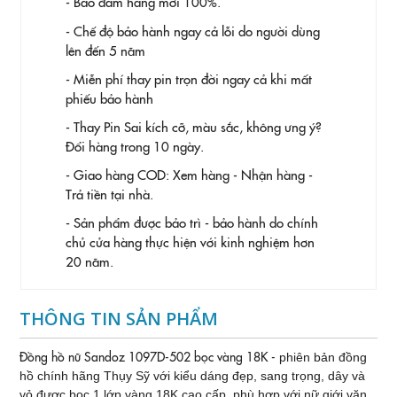
- Bảo đảm hàng mới 100%.
- Chế độ bảo hành ngay cả lỗi do người dùng
lên đến 5 năm
- Miễn phí thay pin trọn đời ngay cả khi mất
phiếu bảo hành
- Thay Pin
Sai kích cỡ, màu sắc, không ưng ý?
Đổi hàng trong 10 ngày.
- Giao hàng COD: Xem hàng - Nhận hàng -
Trả tiền tại nhà.
- Sản phẩm được bảo trì - bảo hành do chính
chủ cửa hàng thực hiện với kinh nghiệm hơn
20 năm.
THÔNG TIN SẢN PHẨM
Đồng hồ nữ Sandoz 1097D-502 bọc vàng 18K -
phiên bản đồng
hồ chính hãng Thụy Sỹ với kiểu dáng đẹp, sang trọng, dây và
vỏ được bọc 1 lớp vàng 18K cao cấp, phù hợp với nữ giới văn