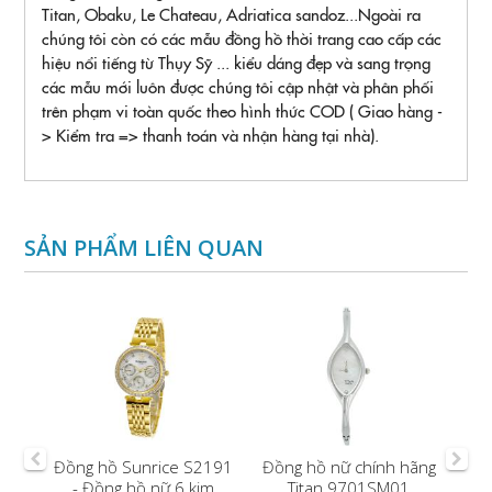
Titan, Obaku, Le Chateau, Adriatica sandoz...Ngoài ra
chúng tôi còn có các mẫu đồng hồ thời trang cao cấp các
hiệu nổi tiếng từ Thụy Sỹ ... kiểu dáng đẹp và sang trọng
các mẫu mới luôn được chúng tôi cập nhật và phân phối
trên phạm vi toàn quốc theo hình thức COD ( Giao hàng -
> Kiểm tra => thanh toán và nhận hàng tại nhà).
SẢN PHẨM LIÊN QUAN
P
Đồng hồ Sunrice S2191
Đồng hồ nữ chính hãng
LSK
- Đồng hồ nữ 6 kim
Titan 9701SM01
O