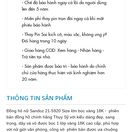
- Chế độ bảo hành ngay cả lỗi do người dùng
lên đến 5 năm
- Miễn phí thay pin trọn đời ngay cả khi mất
phiếu bảo hành
- Thay Pin
Sai kích cỡ, màu sắc, không ưng ý?
Đổi hàng trong 10 ngày.
- Giao hàng COD: Xem hàng - Nhận hàng -
Trả tiền tại nhà.
- Sản phẩm được bảo trì - bảo hành do chính
chủ cửa hàng thực hiện với kinh nghiệm hơn
20 năm.
THÔNG TIN SẢN PHẨM
-
Đồng hô nữ Sandoz 21-5920 Size lớn bọc vàng 18K
phiên
bản đồng hồ chính hãng Thụy Sỹ với kiểu dáng đẹp, sang
trọng, dây và vỏ được bọc 1 lớp vàng 18K cao cấp, phù hợp
với nữ giới văn phòng, công sở. phiên bản được ưa chuộng