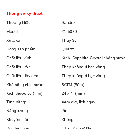
Thông số kỹ thuật
Thương Hiệu:
Sandoz
Model:
21-5920
Xuất xứ :
Thụy Sỹ
Dòng sản phẩm :
Quartz
Chất liệu kính :
Kính Sapphire Crystal chống sước
Chất liệu vỏ :
Thép không rỉ bọc vàng
Chất liệu dây đeo :
Thép không rỉ bọc vàng
Khả năng chịu nước:
5ATM (50m)
Kích thước vỏ (mm):
24 x 4 (mm)
Tính năng:
Xem giờ, lịch ngày
Năng lượng:
Pin
Khuyến mãi:
Không
Độ chính xác:
( + - ) 2 giây/ Năm