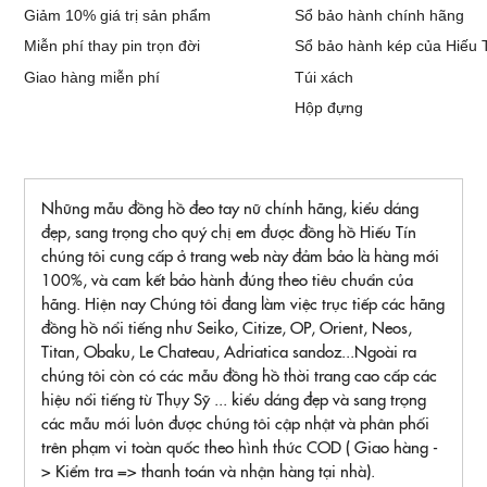
Giảm 10% giá trị sản phẩm
Sổ bảo hành chính hãng
Miễn phí thay pin trọn đời
Sổ bảo hành kép của Hiếu 
Giao hàng miễn phí
Túi xách
Hộp đựng
Những mẫu đồng hồ đeo tay nữ chính hãng, kiểu dáng
đẹp, sang trọng cho quý chị em được đồng hồ Hiếu Tín
chúng tôi cung cấp ở trang web này đảm bảo là hàng mới
100%, và cam kết bảo hành đúng theo tiêu chuẩn của
hãng. Hiện nay Chúng tôi đang làm việc trục tiếp các hãng
đồng hồ nổi tiếng như Seiko, Citize, OP, Orient, Neos,
Titan, Obaku, Le Chateau, Adriatica sandoz...Ngoài ra
chúng tôi còn có các mẫu đồng hồ thời trang cao cấp các
hiệu nổi tiếng từ Thụy Sỹ ... kiểu dáng đẹp và sang trọng
các mẫu mới luôn được chúng tôi cập nhật và phân phối
trên phạm vi toàn quốc theo hình thức COD ( Giao hàng -
> Kiểm tra => thanh toán và nhận hàng tại nhà).