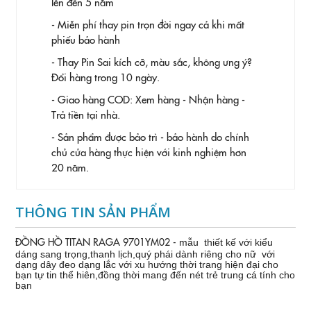
lên đến 5 năm
- Miễn phí thay pin trọn đời ngay cả khi mất
phiếu bảo hành
- Thay Pin
Sai kích cỡ, màu sắc, không ưng ý?
Đổi hàng trong 10 ngày.
- Giao hàng COD: Xem hàng - Nhận hàng -
Trả tiền tại nhà.
- Sản phẩm được bảo trì - bảo hành do chính
chủ cửa hàng thực hiện với kinh nghiệm hơn
20 năm.
THÔNG TIN SẢN PHẨM
ĐỒNG HỒ TITAN RAGA 9701YM02 -
mẫu thiết kế với kiểu
dáng sang trọng,thanh lịch,quý phái
dành riêng cho nữ
với
dạng dây đeo dạng lắc với xu hướng thời trang hiện đại cho
bạn tự tin thể hiên,đồng thời mang đến nét trẻ trung cá tính cho
bạn