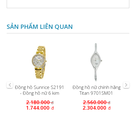
SẢN PHẨM LIÊN QUAN
P
Đồng hồ Sunrice S2191
Đồng hồ nữ chính hãng
LSK
- Đồng hồ nữ 6 kim
Titan 9701SM01
O
2.180.000
2.560.000
đ
đ
1.744.000
2.304.000
đ
đ