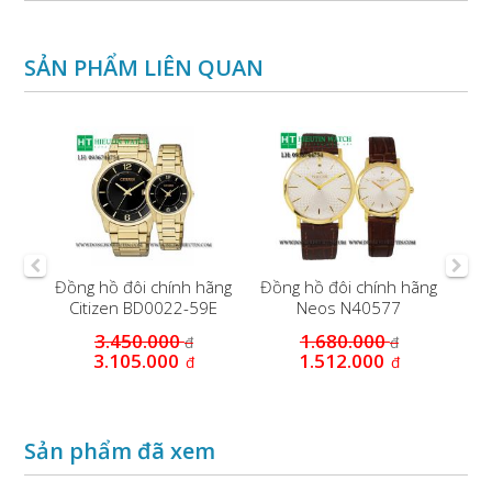
SẢN PHẨM LIÊN QUAN
ính
Đồng hồ đôi chính hãng
Đồng hồ đôi chính hãng
Đồn
9M-
Citizen BD0022-59E
Neos N40577
3.450.000
1.680.000
đ
đ
3.105.000
1.512.000
đ
đ
Sản phẩm đã xem