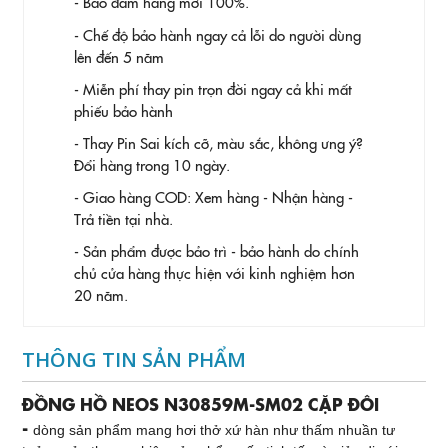
- Bảo đảm hàng mới 100%.
- Chế độ bảo hành ngay cả lỗi do người dùng
lên đến 5 năm
- Miễn phí thay pin trọn đời ngay cả khi mất
phiếu bảo hành
- Thay Pin
Sai kích cỡ, màu sắc, không ưng ý?
Đổi hàng trong 10 ngày.
- Giao hàng COD: Xem hàng - Nhận hàng -
Trả tiền tại nhà.
- Sản phẩm được bảo trì - bảo hành do chính
chủ cửa hàng thực hiện với kinh nghiệm hơn
20 năm.
THÔNG TIN SẢN PHẨM
ĐỒNG HỒ NEOS N30859M-SM02 CẶP ĐÔI
-
dòng sản phẩm mang hơi thở xứ hàn như thấm nhuần tư