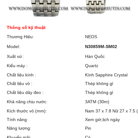
Thông số kỹ thuật
Thương Hiệu:
NEOS
Model:
N30859M-SM02
Xuất xứ :
Hàn Quốc
Kiểu máy :
Quartz
Chất liệu kính :
Kính Sapphire Crystal
Chất liệu vỏ :
Thép không gỉ
Chất liệu dây đeo :
Thép không gỉ
Khả năng chịu nước:
3ATM (30m)
Kích thước vỏ (mm):
Nam 37 x 7.8 Nữ 27 x 7.5
Tính năng:
Xem giờ,lịch ngày
Năng lượng:
Pin
Khuyến mãi:
Có