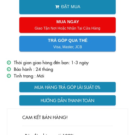
ĐẶT MUA
MUA NGAY
Giao Tận Nơi Hoặc Nhận Tại Cửa Hàng
TRẢ GÓP QUA THẺ
Visa, Master, JCB
Thời gian giao hàng đến bạn: 1-3 ngày
Bảo hành :
24 tháng
Tình trạng :
Mới
MUA HÀNG TRẢ GÓP LÃI SUẤT 0%
HƯỚNG DẪN THANH TOÁN
CAM KẾT BÁN HÀNG!