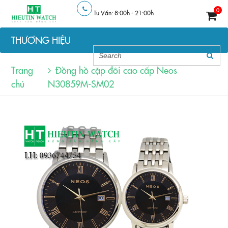
0
Tư Vấn: 8:00h - 21:00h
THƯƠNG HIỆU
Trang
Đồng hồ cặp đôi cao cấp Neos
chủ
N30859M-SM02