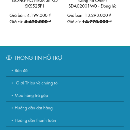
ĐỒNG HỒ NAM SEIKO
Đồng hồ Orient
SKS525P1
SDA02001W0 - Đồng hồ
dây inox HT42
Giá bán:
4.199.000 ₫
Giá bán:
13.293.000 ₫
Giá cũ:
4.420.000 ₫
Giá cũ:
14.770.000 ₫
THÔNG TIN HỖ TRỢ
Bản đồ
Giới Thiệu về chúng tôi
Mua hàng trả góp
Hướng dẫn đặt hàng
Hướng dẫn thanh toán