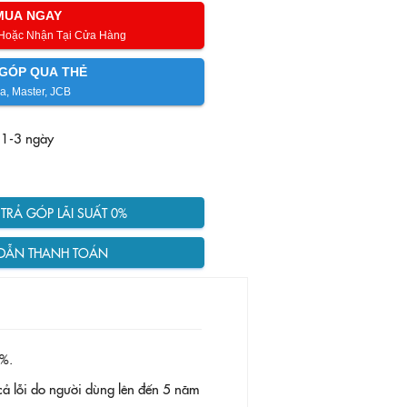
MUA NGAY
 Hoặc Nhận Tại Cửa Hàng
GÓP QUA THẺ
a, Master, JCB
 1-3 ngày
RẢ GÓP LÃI SUẤT 0%
DẪN THANH TOÁN
%.
ả lỗi do người dùng lên đến 5 năm