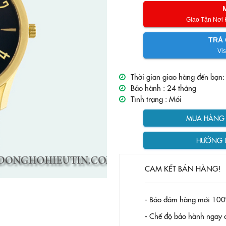
Giao Tận Nơi
TRẢ 
Vis
Thời gian giao hàng đến bạn:
Bảo hành :
24 tháng
Tình trạng :
Mới
MUA HÀNG T
HƯỚNG 
CAM KẾT BÁN HÀNG!
- Bảo đảm hàng mới 100
- Chế độ bảo hành ngay c