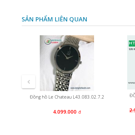
SẢN PHẨM LIÊN QUAN
AM
ĐỒ
Đồng hồ Le Chateau L43.083.02.7.2
0
2.
đ
4.099.000
đ