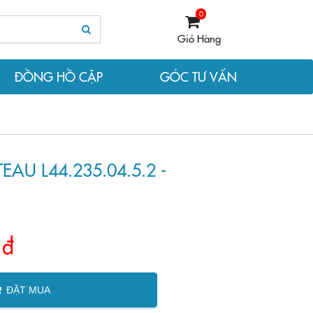
0
Giỏ Hàng
ĐỒNG HỒ CẶP
GÓC TƯ VẤN
U L44.235.04.5.2 -
 đ
ĐẶT MUA