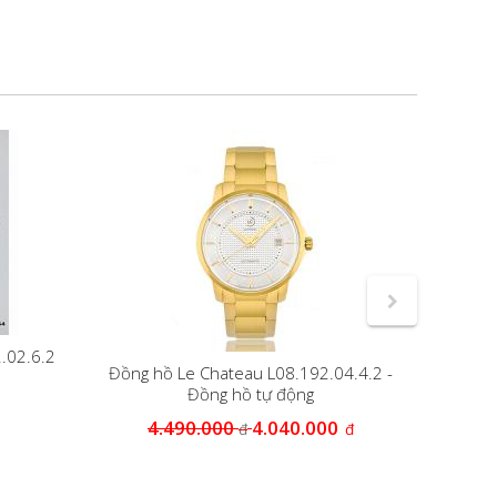
.02.6.2
Đồng hồ Le Chateau L08.192.04.4.2 -
Đồng hồ tự động
4.490.000
4.040.000
3
đ
đ