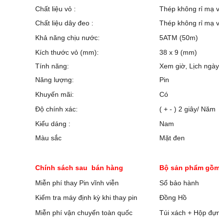
Chất liệu vỏ :
Thép không rỉ mạ 
Chất liệu dây đeo :
Thép không rỉ mạ 
Khả năng chịu nước:
5ATM (50m)
Kích thước vỏ (mm):
38 x 9 (mm)
Tính năng:
Xem giờ, Lịch ngày
Năng lượng:
Pin
Khuyến mãi:
Có
Độ chính xác:
( + - ) 2 giây/ Năm
Kiểu dáng :
Nam
Màu sắc
Mặt đen
Chính sách sau bán hàng
Bộ sản phẩm gồm
Miễn phí thay Pin vĩnh viễn
Sổ bảo hành
Kiểm tra máy định kỳ khi thay pin
Đồng Hồ
Miễn phí vận chuyển toàn quốc
Túi xách + Hộp đự