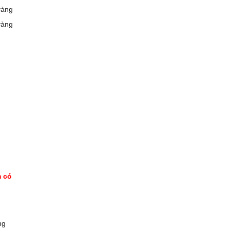
vàng
vàng
 có
ng