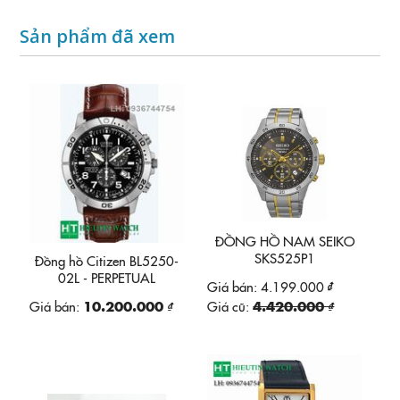
Sản phẩm đã xem
ĐỒNG HỒ NAM SEIKO
SKS525P1
Đồng hồ Citizen BL5250-
02L - PERPETUAL
Giá bán:
4.199.000 ₫
CALENDAR
Giá bán:
10.200.000 ₫
Giá cũ:
4.420.000 ₫
CHRONOGRAPH