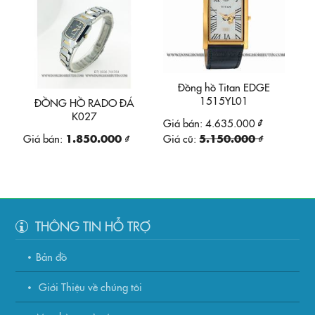
Đồng hồ Titan EDGE
1515YL01
ĐỒNG HỒ RADO ĐÁ
K027
Giá bán:
4.635.000 ₫
Giá bán:
1.850.000 ₫
Giá cũ:
5.150.000 ₫
THÔNG TIN HỖ TRỢ
Bản đồ
Giới Thiệu về chúng tôi