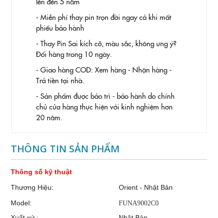
lên đến 5 năm
- Miễn phí thay pin trọn đời ngay cả khi mất
phiếu bảo hành
- Thay Pin
Sai kích cỡ, màu sắc, không ưng ý?
Đổi hàng trong 10 ngày.
- Giao hàng COD: Xem hàng - Nhận hàng -
Trả tiền tại nhà.
- Sản phẩm được bảo trì - bảo hành do chính
chủ cửa hàng thực hiện với kinh nghiệm hơn
20 năm.
THÔNG TIN SẢN PHẨM
Thông số kỹ thuật
Thương Hiệu:
Orient - Nhật Bản
Model:
FUNA9002C0
Xuất xứ :
Nhật Bản