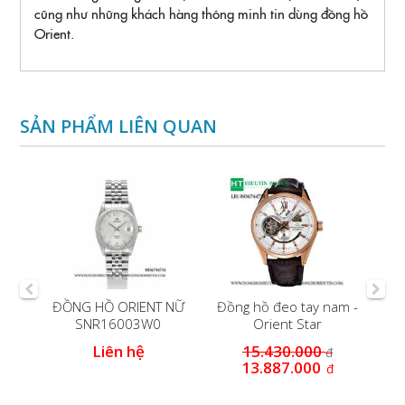
cũng như những khách hàng thông minh tin dùng đồng hồ
Orient.
SẢN PHẨM LIÊN QUAN
mặt
ĐỒNG HỒ ORIENT NỮ
Đồng hồ đeo tay nam -
9B
SNR16003W0
Orient Star
S
SDK05003W0
Liên hệ
15.430.000
đ
13.887.000
đ