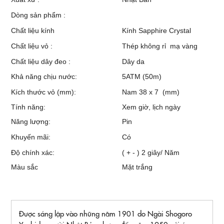
Dòng sản phẩm :
Chất liệu kính
Kính Sapphire Crystal
Chất liệu vỏ :
Thép không rỉ mạ vàng
Chất liệu dây đeo :
Dây da
Khả năng chịu nước:
5ATM (50m)
Kích thước vỏ (mm):
Nam 38 x 7 (mm)
Tính năng:
Xem giờ, lịch ngày
Năng lượng:
Pin
Khuyến mãi:
Có
Độ chính xác:
( + - ) 2 giây/ Năm
Màu sắc
Mặt trắng
Được sáng lập vào những năm 1901 do Ngài Shogoro