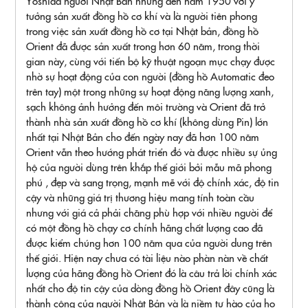
Yoshida người Nhật Bản nhưng đến năm 1950 với ý
tưởng sản xuất đồng hồ cơ khí và là người tiên phong
trong việc sản xuất đồng hồ cơ tại Nhật bản, đồng hồ
Orient đã được sản xuất trong hơn 60 năm, trong thời
gian này, cùng với tiến bộ kỹ thuật ngoạn mục chạy được
nhờ sự hoạt động của con người (đồng hồ Automatic đeo
trên tay) một trong những sự hoạt động năng lượng xanh,
sạch không ảnh hưởng đến môi trường và Orient đã trở
thành nhà sản xuất đồng hồ cơ khí (không dùng Pin) lớn
nhất tại Nhật Bản cho đến ngày nay đã hơn 100 năm
Orient vẫn theo hướng phát triển đó và được nhiều sự ủng
hộ của người dùng trên khắp thế giới bởi mẫu mã phong
phú , đẹp và sang trọng, mạnh mẽ với độ chính xác, độ tin
cậy và những giá trị thương hiệu mang tính toàn cầu
nhưng với giá cả phải chăng phù hợp với nhiều người để
có một đồng hồ chạy cơ chính hãng chất lượng cao đã
được kiểm chúng hơn 100 năm qua của người dung trên
thế giới. Hiện nay chưa có tài liệu nào phàn nàn về chất
lượng của hãng đồng hồ Orient đó là câu trả lời chính xác
nhất cho độ tin cậy của dòng đồng hồ Orient đây cũng là
thành công của người Nhật Bản và là niềm tự hào của họ