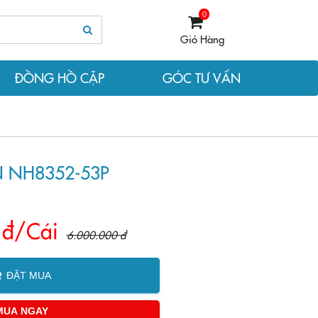
0
Giỏ Hàng
ĐỒNG HỒ CẶP
GÓC TƯ VẤN
 NH8352-53P
 đ/Cái
6.000.000 đ
ĐẶT MUA
MUA NGAY