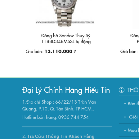
Đồng hồ Sandoz Thụy Sỹ
Đồn
1188D348MSSL tự động
Giá bán:
13.110.000 ₫
Giá bán:
Đại Lý Chính Hãng Hiếu Tín
THÔ
1.Địa chỉ Shop : 66/22/13 Trần Văn
Bản 
Quang, P.10, Q. Tân Bình, TP HCM..
Giới 
Hotline bán hàng: 0936 744 754
Mua h
2.
Tra Cứu Thông Tin Khách Hàng