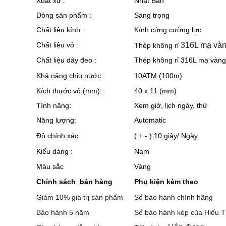
Xuất xứ :
Nhật Bản
Dòng sản phẩm :
Sang trọng
Chất liệu kính :
Kính cứng cường lực
Chất liệu vỏ :
316L mạ vàn
Thép không rỉ
Chất liệu dây đeo :
Thép không rỉ 316L mạ vàng
Khả năng chịu nước:
10ATM (100m)
Kích thước vỏ (mm):
40 x 11 (mm)
Tính năng:
Xem giờ, lịch ngày, thứ
Năng lượng:
Automatic
Độ chính xác:
( + - ) 10 giây/ Ngày
Kiểu dáng :
Nam
Màu sắc
Vàng
Chính sách bán hàng
Phụ kiện kèm theo
Giảm 10% giá trị sản phẩm
Sổ bảo hành chính hãng
Bảo hành 5 năm
Sổ bảo hành kép của Hiếu T