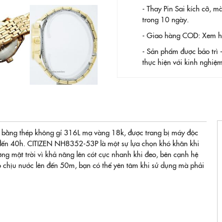
- Thay Pin
Sai kích cỡ, m
trong 10 ngày.
- Giao hàng COD: Xem hàn
- Sản phẩm được bảo trì 
thực hiện với kinh nghi
ng thép không gỉ 316L mạ vàng 18k, được trang bị máy độc
 đến 40h. CITIZEN NH8352-53P là một sự lựa chọn khó khăn khi
ng mặt trời vì khả năng lên cót cực nhanh khi đeo, bên cạnh hệ
 độ chịu nước lên đến 50m, bạn có thể yên tâm khi sử dụng mà phải