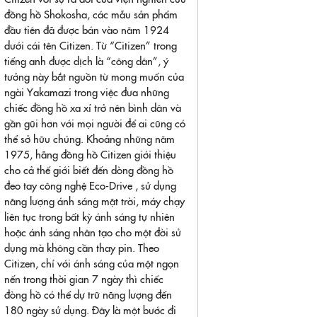
đồng hồ Shokosha, các mẫu sản phẩm
đầu tiên đã được bán vào năm 1924
dưới cái tên Citizen. Từ “Citizen” trong
tiếng anh được dịch là “công dân”, ý
tưởng này bắt nguồn từ mong muốn của
ngài Yakamazi trong việc đưa những
chiếc đồng hồ xa xỉ trở nên bình dân và
gần gũi hơn với mọi người để ai cũng có
thể sở hữu chúng. Khoảng những năm
1975, hãng đồng hồ Citizen giới thiệu
cho cả thế giới biết đến dòng đồng hồ
đeo tay công nghệ Eco-Drive , sử dụng
năng lượng ánh sáng mặt trời, máy chạy
liên tục trong bất kỳ ánh sáng tự nhiên
hoặc ánh sáng nhân tạo cho một đời sử
dụng mà không cần thay pin. Theo
Citizen, chỉ với ánh sáng của một ngọn
nến trong thời gian 7 ngày thì chiếc
đòng hồ có thể dự trữ năng lượng đến
180 ngày sử dụng. Đây là một bước đi