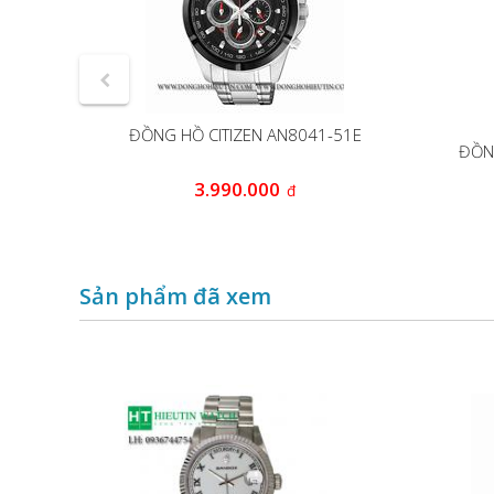
-54L
ĐỒNG HỒ CITIZEN AN8041-51E
ĐỒN
00
3.990.000
đ
đ
Sản phẩm đã xem