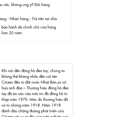
àu sắc, không ưng ý? Đổi hàng
g - Nhận hàng - Trả tiền tại nhà.
- bảo hành do chính chủ cửa hàng
ệm hơn 20 năm.
Khi nói đến đồng hồ đeo tay, chúng ta
không thể không nhắc đến cái tên
Citizen đến từ đất nước Nhật Bản,xứ sở
hoa anh đào – Thương hiệu đồng hồ đeo
tay đã ăn sâu vào mỗi tín đồ đồng hồ từ
thập niên 1970. Mặc dù thương hiệu đã
có từ những năm 1918. Năm 1918
đánh dấu chặng đường phát triển của
Citizen với sự ra đời của viện nghiên cứu