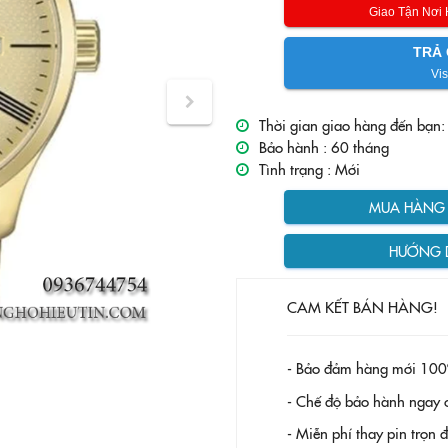
Giao Tận Nơi
TRẢ 
Vis
Thời gian giao hàng đến bạn:
Bảo hành :
60 tháng
Tình trạng :
Mới
MUA HÀNG T
HƯỚNG 
CAM KẾT BÁN HÀNG!
- Bảo đảm hàng mới 100
- Chế độ bảo hành ngay c
- Miễn phí thay pin trọn