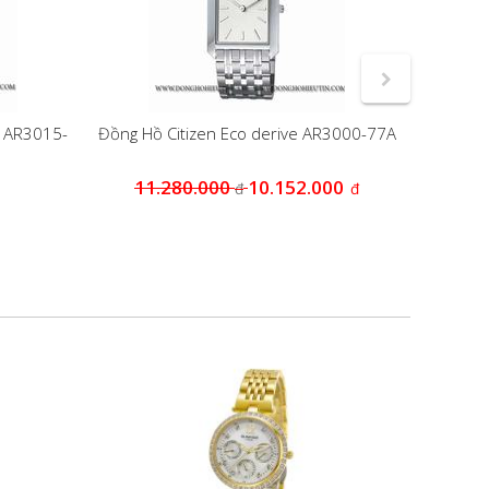
e AR3015-
Đồng Hồ Citizen Eco derive AR3000-77A
Đồng
11.280.000
10.152.000
đ
đ