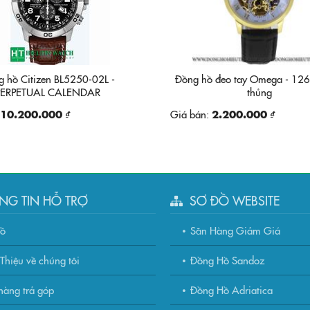
g hồ Citizen BL5250-02L -
Đồng hồ đeo tay Omega - 126
PERPETUAL CALENDAR
thủng
CHRONOGRAPH
10.200.000 ₫
Giá bán:
2.200.000 ₫
NG TIN HỖ TRỢ
SƠ ĐỒ WEBSITE
đồ
Săn Hàng Giảm Giá
Thiệu về chúng tôi
Đồng Hồ Sandoz
àng trả góp
Đồng Hồ Adriatica