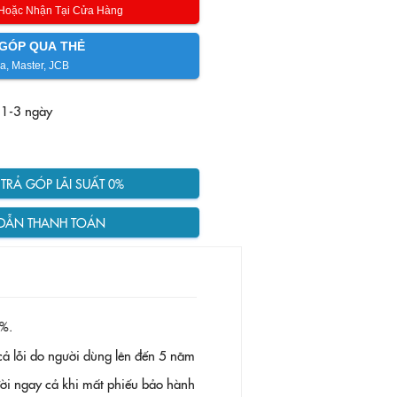
 Hoặc Nhận Tại Cửa Hàng
GÓP QUA THẺ
a, Master, JCB
 1-3 ngày
RẢ GÓP LÃI SUẤT 0%
DẪN THANH TOÁN
%.
ả lỗi do người dùng lên đến 5 năm
 đời ngay cả khi mất phiếu bảo hành