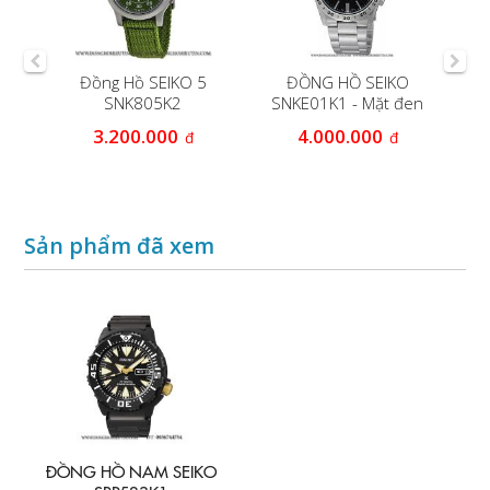
NAM
Đồng Hồ SEIKO 5
ĐỒNG HỒ SEIKO
SNK805K2
SNKE01K1 - Mặt đen
3.200.000
4.000.000
đ
đ
Sản phẩm đã xem
ĐỒNG HỒ NAM SEIKO