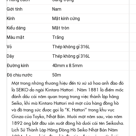
Giới tính
Nam
Kính
Mặt kính cứng
Kiểu dáng
Mặt tròn
Màu mặt
Trắng
Vỏ
Thép không gỉ 316L
Dây
Thép không gỉ 316L
Đường kính
40mm x 8.5mm
Độ chịu nước
50m
Một trong những thương hiệu đến từ xứ sở hoa anh đào đó
là SEIKO do ngài Kintaro Hattori . Năm 1881 là điểm mốc
đánh dấu cái năm quan trọng trong việc thành lập hãng
Seiko, khi mà Kintaro Hattori mở một cửa hàng đồng hồ
và đồ trang sức được gọi là “K. Hattori” trong khu vực
Ginza của Toyko, Nhật Bản. Mười một năm sau, vào năm
1892 ông bắt đầu sản xuất đồng hồ dưới cái tên Seikosha.
Lịch Sử Thành Lập Hãng Đồng Hồ Seiko Nhật Bản Năm