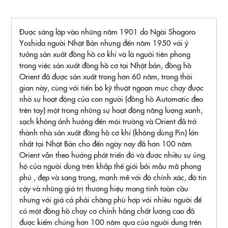
Được sáng lập vào những năm 1901 do Ngài Shogoro
Yoshida người Nhật Bản nhưng đến năm 1950 với ý
tưởng sản xuất đồng hồ cơ khí và là người tiên phong
trong việc sản xuất đồng hồ cơ tại Nhật bản, đồng hồ
Orient đã được sản xuất trong hơn 60 năm, trong thời
gian này, cùng với tiến bộ kỹ thuật ngoạn mục chạy được
nhờ sự hoạt động của con người (đồng hồ Automatic đeo
trên tay) một trong những sự hoạt động năng lượng xanh,
sạch không ảnh hưởng đến môi trường và Orient đã trở
thành nhà sản xuất đồng hồ cơ khí (không dùng Pin) lớn
nhất tại Nhật Bản cho đến ngày nay đã hơn 100 năm
Orient vẫn theo hướng phát triển đó và được nhiều sự ủng
hộ của người dùng trên khắp thế giới bởi mẫu mã phong
phú , đẹp và sang trọng, mạnh mẽ với độ chính xác, độ tin
cậy và những giá trị thương hiệu mang tính toàn cầu
nhưng với giá cả phải chăng phù hợp với nhiều người để
có một đồng hồ chạy cơ chính hãng chất lượng cao đã
được kiểm chúng hơn 100 năm qua của người dung trên