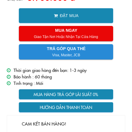
ĐẶT MUA
MUA NGAY
Giao Tận Nơi Hoặc Nhận Tại Cửa Hàng
TRẢ GÓP QUA THẺ
Visa, Master, JCB
Thời gian giao hàng đến bạn: 1-3 ngày
Bảo hành :
60 tháng
Tình trạng :
Mới
MUA HÀNG TRẢ GÓP LÃI SUẤT 0%
HƯỚNG DẪN THANH TOÁN
CAM KẾT BÁN HÀNG!