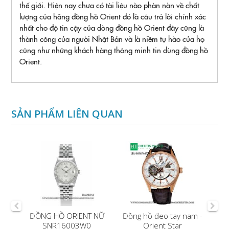
thế giới. Hiện nay chưa có tài liệu nào phàn nàn về chất
lượng của hãng đồng hồ Orient đó là câu trả lời chính xác
nhất cho độ tin cậy của dòng đồng hồ Orient đây cũng là
thành công của người Nhật Bản và là niềm tự hào của họ
cũng như những khách hàng thông minh tin dùng đồng hồ
Orient.
SẢN PHẨM LIÊN QUAN
mặt
ĐỒNG HỒ ORIENT NỮ
Đồng hồ đeo tay nam -
9B
SNR16003W0
Orient Star
S