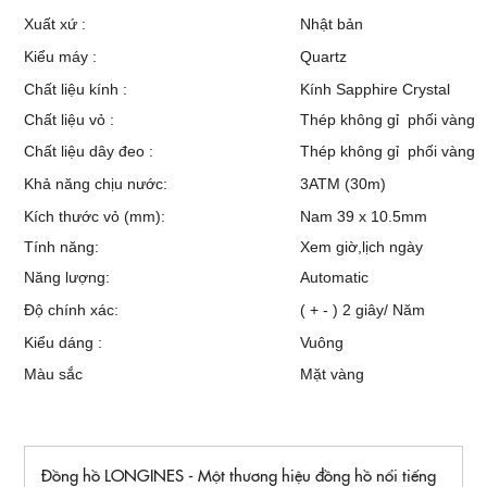
Xuất xứ :
Nhật bản
Kiểu máy :
Quartz
Chất liệu kính :
Kính Sapphire Crystal
Chất liệu vỏ :
Thép không gỉ phối vàng
Chất liệu dây đeo :
Thép không gỉ phối vàng
Khả năng chịu nước:
3ATM (30m)
Kích thước vỏ (mm):
Nam 39 x 10.5mm
Tính năng:
Xem giờ,lịch ngày
Năng lượng:
Automatic
Độ chính xác:
( + - ) 2 giây/ Năm
Kiểu dáng :
Vuông
Màu sắc
Mặt vàng
Đồng hồ LONGINES - Một thương hiệu đồng hồ nổi tiếng