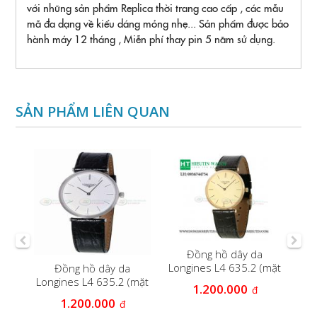
với những sản phẩm Replica thời trang cao cấp , các mẫu
mã đa dạng về kiểu dáng mỏng nhẹ... Sản phẩm được bảo
hành máy 12 tháng , Miễn phí thay pin 5 năm sử dụng.
SẢN PHẨM LIÊN QUAN
s
Đ
Đồng hồ dây da
63
Longines L4 635.2 (mặt
Đồng hồ dây da
vàng)
Longines L4 635.2 (mặt
1.200.000
đ
trắng )
1.200.000
đ