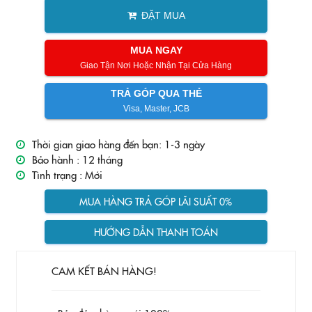
ĐẶT MUA
MUA NGAY
Giao Tận Nơi Hoặc Nhận Tại Cửa Hàng
TRẢ GÓP QUA THẺ
Visa, Master, JCB
Thời gian giao hàng đến bạn: 1-3 ngày
Bảo hành :
12 tháng
Tình trạng :
Mới
MUA HÀNG TRẢ GÓP LÃI SUẤT 0%
HƯỚNG DẪN THANH TOÁN
CAM KẾT BÁN HÀNG!