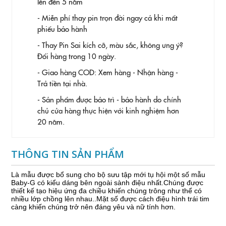
lên đến 5 năm
- Miễn phí thay pin trọn đời ngay cả khi mất
phiếu bảo hành
- Thay Pin
Sai kích cỡ, màu sắc, không ưng ý?
Đổi hàng trong 10 ngày.
- Giao hàng COD: Xem hàng - Nhận hàng -
Trả tiền tại nhà.
- Sản phẩm được bảo trì - bảo hành do chính
chủ cửa hàng thực hiện với kinh nghiệm hơn
20 năm.
THÔNG TIN SẢN PHẨM
Là mẫu được bổ sung cho bộ sưu tập mới tụ hội một số mẫu
Baby-G có kiểu dáng bên ngoài sành điệu nhất.Chúng được
thiết kế tạo hiệu ứng đa chiều khiến chúng trông như thể có
nhiều lớp chồng lên nhau..Mặt số được cách điệu hình trái tim
càng khiến chúng trở nên đáng yêu và nữ tính hơn.