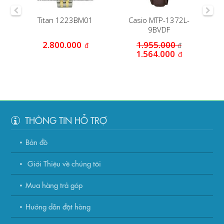
Titan 1223BM01
Casio MTP-1372L-
Ca
M
9BVDF
2.800.000
1.955.000
đ
đ
1.564.000
đ
THÔNG TIN HỖ TRỢ
Bản đồ
Giới Thiệu về chúng tôi
Mua hàng trả góp
Hướng dẫn đặt hàng