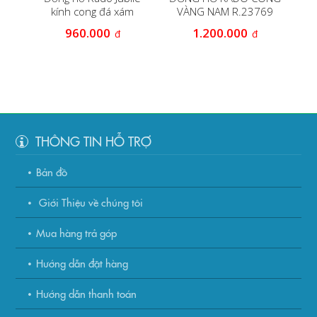
aph
kính cong đá xám
VÀNG NAM R.23769
960.000
1.200.000
đ
đ
THÔNG TIN HỖ TRỢ
Bản đồ
Giới Thiệu về chúng tôi
Mua hàng trả góp
Hướng dẫn đặt hàng
Hướng dẫn thanh toán