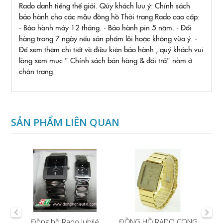
Rado danh tiếng thế giới. Qúy khách lưu ý: Chính sách
bảo hành cho các mẫu đồng hồ Thời trang Rado cao cấp:
- Bảo hành máy 12 tháng. - Bảo hành pin 5 năm. - Đổi
hàng trong 7 ngày nếu sản phẩm lỗi hoặc không vừa ý. -
Để xem thêm chi tiết về điều kiện bảo hành , quý khách vui
lòng xem mục " Chính sách bán hàng & đổi trả" nằm ở
chân trang.
SẢN PHẨM LIÊN QUAN
á
Đồng hồ Rado Jubilé
ĐỒNG HỒ RADO CONG
Đ