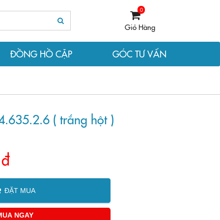
0
Giỏ Hàng
ĐỒNG HỒ CẶP
GÓC TƯ VẤN
.635.2.6 ( trắng hột )
 đ
ĐẶT MUA
MUA NGAY