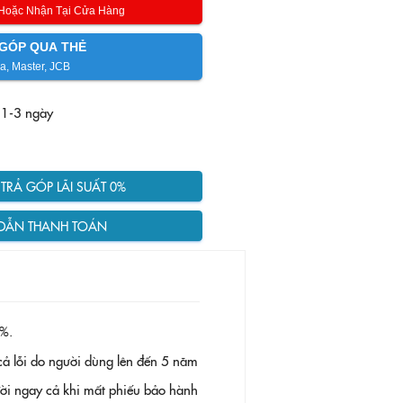
 Hoặc Nhận Tại Cửa Hàng
GÓP QUA THẺ
a, Master, JCB
 1-3 ngày
RẢ GÓP LÃI SUẤT 0%
DẪN THANH TOÁN
%.
ả lỗi do người dùng lên đến 5 năm
 đời ngay cả khi mất phiếu bảo hành