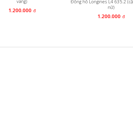
vàng)
Đồng hồ Longines L4 635.2 (c
nữ)
1.200.000
đ
1.200.000
đ