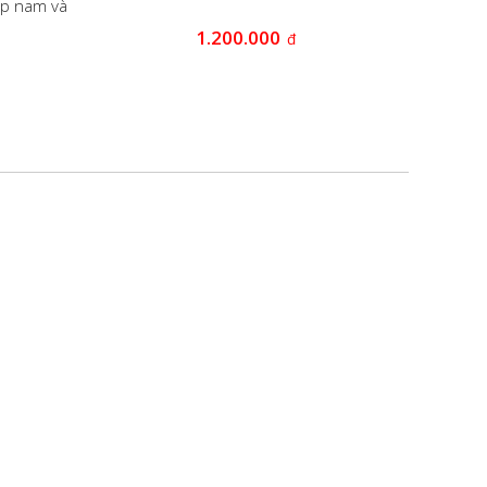
ặp nam và
ĐỒNG
1.200.000
đ