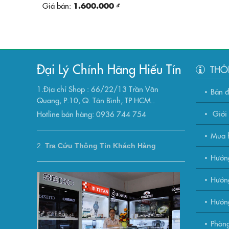
Giá bán:
1.600.000 ₫
Đại Lý Chính Hãng Hiếu Tín
THÔ
1.Địa chỉ Shop : 66/22/13 Trần Văn
Bản 
Quang, P.10, Q. Tân Bình, TP HCM..
Giới 
Hotline bán hàng: 0936 744 754
Mua h
2.
Tra Cứu Thông Tin Khách Hàng
Hướn
Hướng
Hướn
Phòng