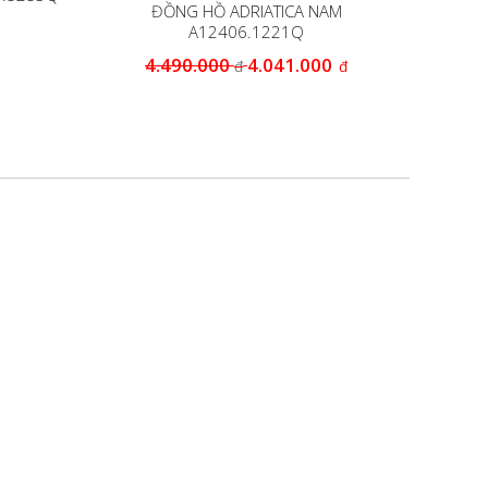
ĐỒNG HỒ ADRIATICA NAM
ĐỒNG HỒ
A12406.1221Q
4.490.000
4.041.000
5
đ
đ