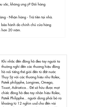
àu sắc, không ưng ý? Đổi hàng
g - Nhận hàng - Trả tiền tại nhà.
- bảo hành do chính chủ cửa hàng
ệm hơn 20 năm.
Khi nhắc đến đồng hồ đeo tay người ta
thường nghĩ đến các thương hiệu đồng
hồ nổi tiếng thế giới đến từ đất nước
Thụy Sỹ với các thương hiệu như Rolex,
Patek philipphe, Longines, Omega,
Tissot, Adriatica... Để sở hữu được mọt
chiếc đồng hồ đeo tay nhãn hiệu Rolex,
Patek Philipphe... người dùng phải bỏ ra
khoảng từ 12 nghìn usd cho đến vài