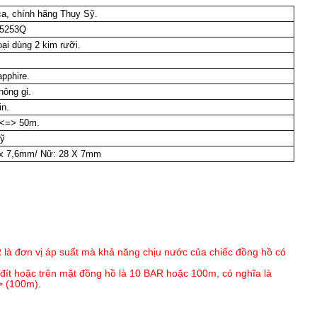
ca, chính hãng Thụy Sỹ.
.5253Q
ại dùng 2 kim rưỡi.
pphire.
hông gỉ.
in.
 <=> 50m.
ỹ
x 7,6mm/ Nữ: 28 X 7mm
 đơn vị áp suất mà khả năng chịu nước của chiếc đồng hồ có
ít hoặc trên mặt đồng hồ là 10 BAR hoặc 100m, có nghĩa là
> (100m).