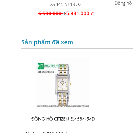
56.1111Q
Đồng hồ 
A3445.5113QZ
6.590.000
5.931.000
đ
đ
0
đ
Sản phẩm đã xem
ĐỒNG HỒ CITIZEN EJ4584-54D