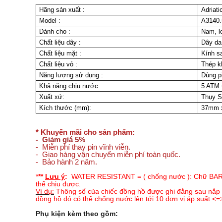
Hãng sản xuất :
Adriati
Model :
A3140
Dành cho
:
Nam, lo
Chất liệu dây
:
Dây da
Chất liệu mặt
:
Kính sa
Chất liệu vỏ
:
Thép k
Năng lượng sử dụng
:
Dùng p
Khả năng chịu nước
5 ATM
Xuất xứ:
Thụy S
Kích thước (mm):
37mm 
* Khuyến mãi cho sản phẩm:
- Giảm giá 5%
- Miễn phí thay pin vĩnh viễn.
- Giao hàng vận chuyển miễn phí toàn quốc.
- Bảo hành 2 năm.
*
**
Lưu ý
:
WATER RESISTANT = ( chống nước ): Chữ BAR là
thể chịu được.
Ví dụ:
Thông số của chiếc đồng hồ được ghi đằng sau nắp đ
đồng hồ đó có thể chống nước lên tới 10 đơn vị áp suất <=
Phụ kiện kèm theo gồm: