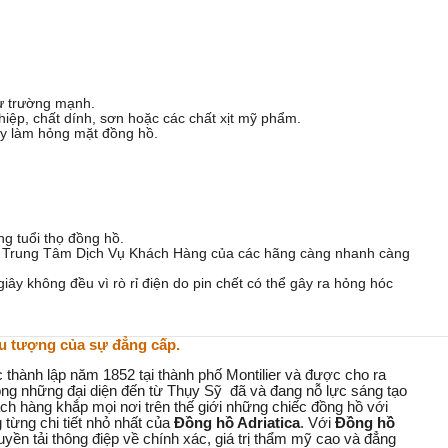
từ trường mạnh.
hiệp, chất dính, sơn hoặc các chất xịt mỹ phẩm.
ay làm hỏng mặt đồng hồ.
g tuổi thọ đồng hồ.
n Trung Tâm Dịch Vụ Khách Hàng của các hãng càng nhanh càng
iây không đều vì rò rỉ điện do pin chết có thể gây ra hỏng hóc
ểu tượng của sự đẳng cấp.
thành lập năm 1852 tại thành phố Montilier và được cho ra
ong những đại diện đến từ Thụy Sỹ đã và đang nỗ lực sáng tạo
h hàng khắp mọi nơi trên thế giới những chiếc đồng hồ với
 từng chi tiết nhỏ nhất của
Đồng hồ Adriatica
. Với
Đồng hồ
yền tải thông điệp về chính xác, giá trị thẩm mỹ cao và đẳng