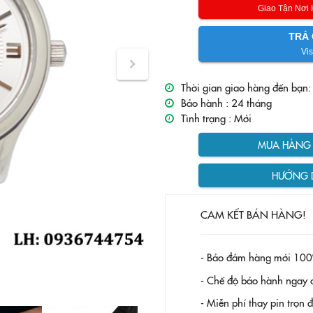
Giao Tận Nơi
TRẢ 
Vis
Thời gian giao hàng đến bạn:
Bảo hành :
24 tháng
Tình trạng :
Mới
MUA HÀNG T
HƯỚNG 
CAM KẾT BÁN HÀNG!
- Bảo đảm hàng mới 100
- Chế độ bảo hành ngay c
- Miễn phí thay pin trọn