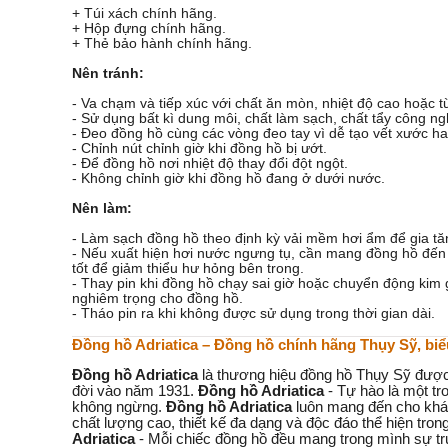
+ Túi xách chính hãng.
+ Hộp đựng chính hãng.
+ Thẻ bảo hành chính hãng.
Nên tránh:
- Va chạm và tiếp xúc với chất ăn mòn, nhiệt độ cao hoặc 
- Sử dụng bất kì dung môi, chất làm sạch, chất tẩy công ng
- Đeo đồng hồ cùng các vòng đeo tay vì dễ tạo vết xước h
- Chỉnh nút chỉnh giờ khi đồng hồ bị ướt.
- Để đồng hồ nơi nhiệt độ thay đổi đột ngột.
- Không chỉnh giờ khi đồng hồ đang ở dưới nước.
Nên làm:
- Làm sạch đồng hồ theo định kỳ vải mềm hơi ẩm để gia tăn
- Nếu xuất hiện hơi nước ngưng tụ, cần mang đồng hồ đế
tốt để giảm thiểu hư hỏng bên trong.
- Thay pin khi đồng hồ chạy sai giờ hoặc chuyển động kim g
nghiêm trọng cho đồng hồ.
- Tháo pin ra khi không được sử dụng trong thời gian dài.
Đồng hồ Adriatica – Đồng hồ chính hãng Thụy Sỹ, bi
Đồng hồ Adriatica
là thương hiệu đồng hồ Thụy Sỹ được 
đời vào năm 1931.
Đồng hồ Adriatica
- Tự hào là một tr
không ngừng.
Đồng hồ Adriatica
luôn mang đến cho khác
chất lượng cao, thiết kế đa dạng và độc đáo thể hiện trong
Adriatica
- Mỗi chiếc đồng hồ đều mang trong mình sự tru