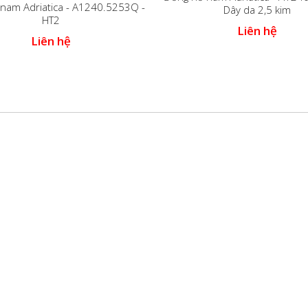
nam Adriatica - A1240.5253Q -
Dây da 2,5 kim
HT2
Liên hệ
Liên hệ