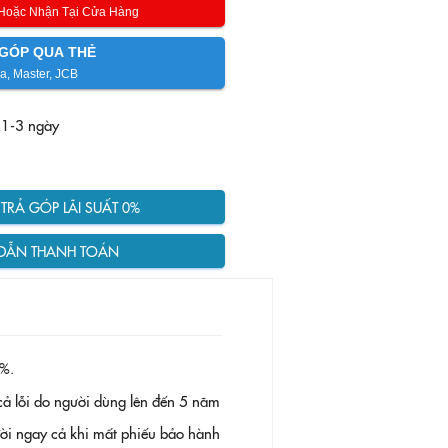
 Hoặc Nhận Tại Cửa Hàng
GÓP QUA THẺ
a, Master, JCB
 1-3 ngày
RẢ GÓP LÃI SUẤT 0%
DẪN THANH TOÁN
%.
ả lỗi do người dùng lên đến 5 năm
 đời ngay cả khi mất phiếu bảo hành