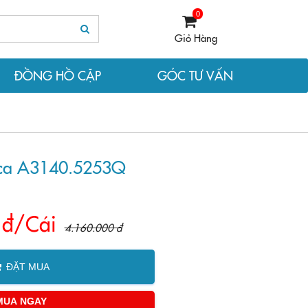
0
Giỏ Hàng
ĐỒNG HỒ CẶP
GÓC TƯ VẤN
ica A3140.5253Q
 đ/Cái
4.160.000 đ
ĐẶT MUA
MUA NGAY