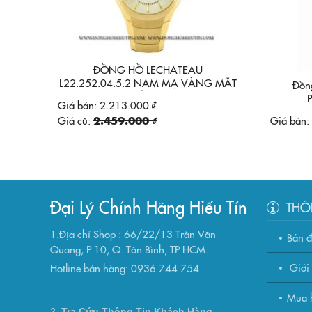
ĐỒNG HỒ LECHATEAU
L22.252.04.5.2 NAM MẠ VÀNG MẶT
Đồn
VÀNG
Giá bán:
2.213.000 ₫
Giá cũ:
2.459.000 ₫
Giá bán:
Đại Lý Chính Hãng Hiếu Tín
THÔ
1.Địa chỉ Shop : 66/22/13 Trần Văn
Bản 
Quang, P.10, Q. Tân Bình, TP HCM..
Giới 
Hotline bán hàng: 0936 744 754
Mua h
2.
Tra Cứu Thông Tin Khách Hàng