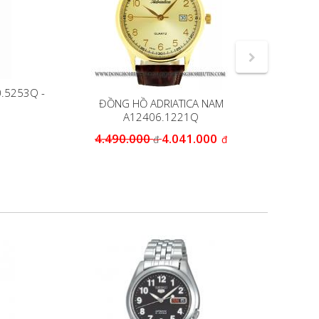
0.5253Q -
ĐỒNG HỒ ADRIATICA NAM
ĐỒNG HỒ
A12406.1221Q
4.490.000
4.041.000
5
đ
đ