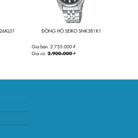
526KL01
ĐỒNG HỒ SEIKO SNK381K1
Giá bán:
2.755.000 ₫
Giá cũ:
2.900.000 ₫