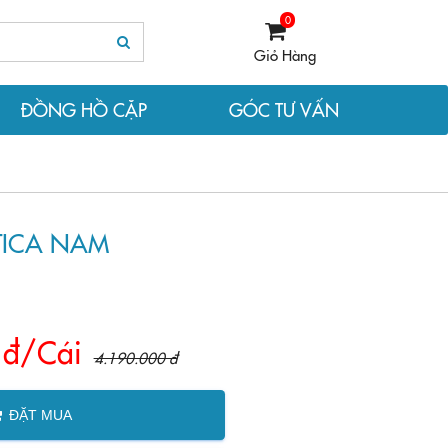
0
Giỏ Hàng
ĐỒNG HỒ CẶP
GÓC TƯ VẤN
TICA NAM
 đ/Cái
4.190.000 đ
ĐẶT MUA