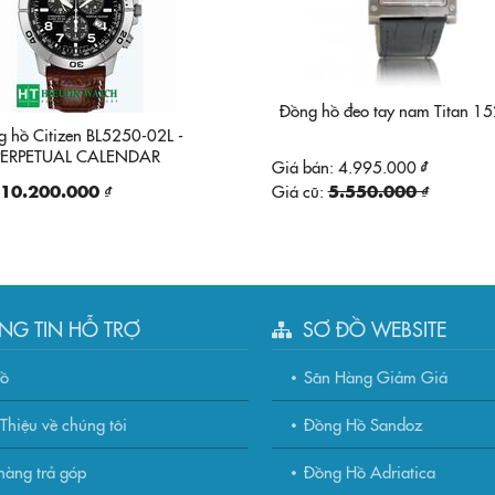
Đồng hồ đeo tay nam Titan 1
g hồ Citizen BL5250-02L -
PERPETUAL CALENDAR
Giá bán:
4.995.000 ₫
CHRONOGRAPH
10.200.000 ₫
Giá cũ:
5.550.000 ₫
NG TIN HỖ TRỢ
SƠ ĐỒ WEBSITE
đồ
Săn Hàng Giảm Giá
Thiệu về chúng tôi
Đồng Hồ Sandoz
àng trả góp
Đồng Hồ Adriatica