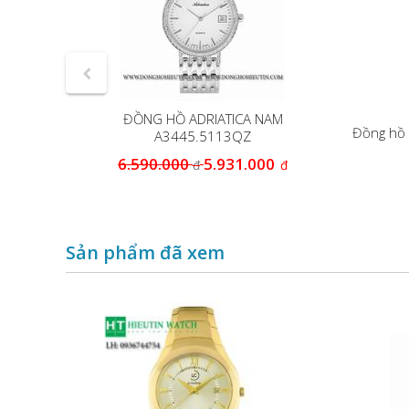
ĐỒNG HỒ ADRIATICA NAM
56.1111Q
Đồng hồ 
A3445.5113QZ
6.590.000
5.931.000
đ
đ
0
đ
Sản phẩm đã xem