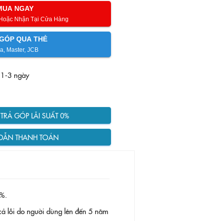
MUA NGAY
 Hoặc Nhận Tại Cửa Hàng
GÓP QUA THẺ
a, Master, JCB
 1-3 ngày
RẢ GÓP LÃI SUẤT 0%
DẪN THANH TOÁN
%.
ả lỗi do người dùng lên đến 5 năm