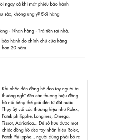
 đời ngay cả khi mất phiếu bảo hành
àu sắc, không ưng ý? Đổi hàng
g - Nhận hàng - Trả tiền tại nhà.
- bảo hành do chính chủ cửa hàng
ệm hơn 20 năm.
Khi nhắc đến đồng hồ đeo tay người ta
thường nghĩ đến các thương hiệu đồng
hồ nổi tiếng thế giới đến từ đất nước
Thụy Sỹ với các thương hiệu như Rolex,
Patek philipphe, Longines, Omega,
Tissot, Adriatica... Để sở hữu được mọt
chiếc đồng hồ đeo tay nhãn hiệu Rolex,
Patek Philipphe... người dùng phải bỏ ra