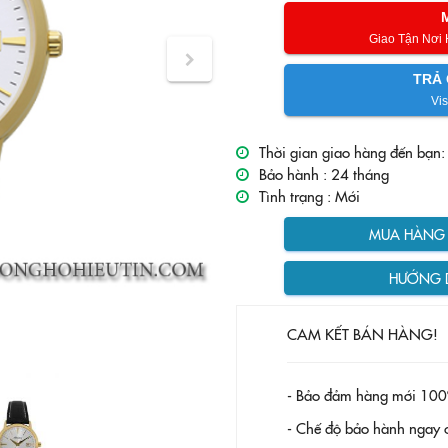
Giao Tận Nơi
TRẢ 
Vis
Thời gian giao hàng đến bạn:
Bảo hành :
24 tháng
Tình trạng :
Mới
MUA HÀNG T
HƯỚNG 
CAM KẾT BÁN HÀNG!
- Bảo đảm hàng mới 100
- Chế độ bảo hành ngay c