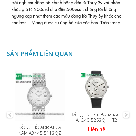
trải nghiệm đồng hồ chính hãng đến từ Thụy Sỹ với phân
khúc giá từ 200usd cho đến 500usd , chúng tôi không
ngừng cập nhật thêm các mẫu đồng hồ Thụy Sỹ khác cho
các bạn... Mong được sự ủng hộ của các bạn. Trân trọng!
SẢN PHẨM LIÊN QUAN
CA
Đồng hồ nam Adriatica -
1Q
A1240.5253Q - HT2
ĐỒNG HỒ ADRIATICA
Đồn
Liên hệ
NAM A3445.5113QZ
A1