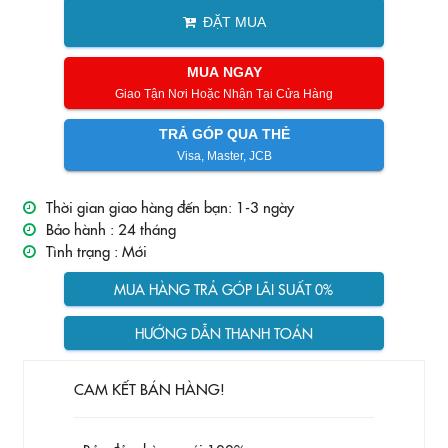
ĐẶT MUA
MUA NGAY
Giao Tận Nơi Hoặc Nhận Tại Cửa Hàng
TRẢ GÓP QUA THẺ
Visa, Master, JCB
Thời gian giao hàng đến bạn: 1-3 ngày
Bảo hành :
24 tháng
Tình trạng :
Mới
MUA HÀNG TRẢ GÓP LÃI SUẤT 0%
HƯỚNG DẪN THANH TOÁN
CAM KẾT BÁN HÀNG!