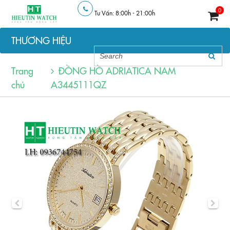
0
Tư Vấn: 8:00h - 21:00h
THƯƠNG HIỆU
Trang
ĐỒNG HỒ ADRIATICA NAM
chủ
A3445111QZ