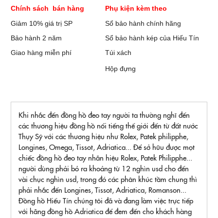
Chính sách bán hàng
Phụ kiện kèm theo
Giảm 10% giá trị SP
Sổ bảo hành chính hãng
Bảo hành 2 năm
Sổ bảo hành kép của Hiếu Tín
Giao hàng miễn phí
Túi xách
Hộp đựng
Khi nhắc đến đồng hồ đeo tay người ta thường nghĩ đến
các thương hiệu đồng hồ nổi tiếng thế giới đến từ đất nước
Thụy Sỹ với các thương hiệu như Rolex, Patek philipphe,
Longines, Omega, Tissot, Adriatica... Để sở hữu được mọt
chiếc đồng hồ đeo tay nhãn hiệu Rolex, Patek Philipphe...
người dùng phải bỏ ra khoảng từ 12 nghìn usd cho đến
vài chục nghìn usd, trong đó các phân khúc tầm chung thì
phải nhắc đến Longines, Tissot, Adriatica, Romanson...
Đồng hồ Hiếu Tín chúng tôi đã và đang làm việc trực tiếp
với hãng đồng hồ Adriatica để đem đến cho khách hàng