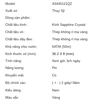
Model:
A3445111QZ
Xuất xứ :
Thụy Sỹ
Dòng sản phẩm :
Chất liệu kính :
Kính Sapphire Crystal
Chất liệu vỏ :
Thép không rỉ mạ vàng
Chất liệu dây đeo :
Thép không rỉ mạ vàng
Khả năng chịu nước:
5ATM (50m)
Kích thước vỏ (mm):
36.2 X 8 (mm)
Tính năng:
Xem giờ, lịch ngày
Năng lượng:
Pin
Khuyến mãi:
Có
Độ chính xác:
( + - ) 2 giây/ Năm
Kiểu dáng :
Nam
Màu sắc
Vàng