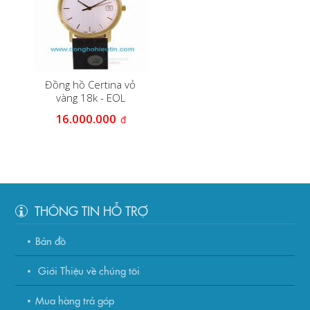
Đồng hồ Certina vỏ
vàng 18k - EOL
158.9289.68
16.000.000
đ
THÔNG TIN HỖ TRỢ
Bản đồ
Giới Thiệu về chúng tôi
Mua hàng trả góp