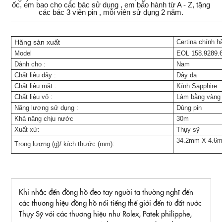
ốc, em bao cho các bác sử dụng , em bảo hành từ A - Z, tặng
các bác 3 viên pin , mỗi viên sử dụng 2 năm.
Hãng sản xuất
Certina chính h
Model
EOL 158.9289.
Dành cho
:
Nam
Chất liệu dây
:
Dây da
Chất liệu mặt
:
Kính Sapphire
Chất liệu vỏ
:
Làm bằng vàng 
Năng lượng sử dụng
:
Dùng pin
Khả năng chịu nước
30m
Xuất xứ:
Thụy sỹ
34.2mm X 4.6
Trọng lượng (g)/ kích thước (mm):
Khi nhắc đến đồng hồ đeo tay người ta thường nghĩ đến
các thương hiệu đồng hồ nổi tiếng thế giới đến từ đất nước
Thụy Sỹ với các thương hiệu như Rolex, Patek philipphe,