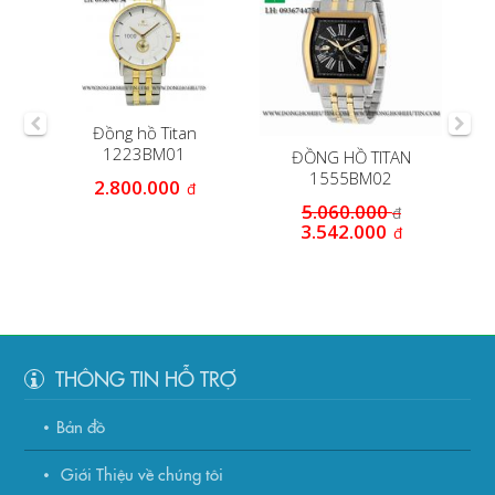
Đồng hồ Titan
Đồ
1223BM01
22-
ĐỒNG HỒ TITAN
1555BM02
2.800.000
đ
5.060.000
đ
3.542.000
đ
THÔNG TIN HỖ TRỢ
Bản đồ
Giới Thiệu về chúng tôi