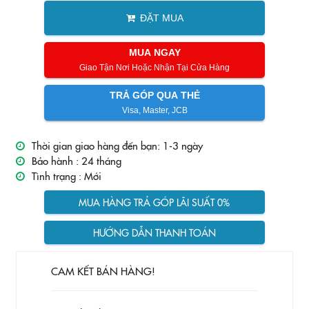
ĐẶT MUA
MUA NGAY
Giao Tận Nơi Hoặc Nhận Tại Cửa Hàng
TRẢ GÓP QUA THẺ
Visa, Master, JCB
Thời gian giao hàng đến bạn: 1-3 ngày
Bảo hành :
24 tháng
Tình trạng :
Mới
MUA HÀNG TRẢ GÓP LÃI SUẤT 0%
HƯỚNG DẪN THANH TOÁN
CAM KẾT BÁN HÀNG!