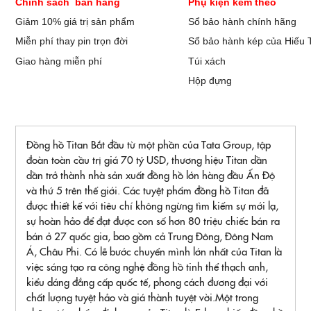
Chính sách bán hàng
Phụ kiện kèm theo
Giảm 10% giá trị sản phẩm
Sổ bảo hành chính hãng
Miễn phí thay pin trọn đời
Sổ bảo hành kép của Hiếu 
Giao hàng miễn phí
Túi xách
Hộp đựng
Đồng hồ Titan Bắt đầu từ một phần của Tata Group, tập
đoàn toàn cầu trị giá 70 tỷ USD, thương hiệu Titan dần
dần trở thành nhà sản xuất đồng hồ lớn hàng đầu Ấn Độ
và thứ 5 trên thế giới. Các tuyệt phẩm đồng hồ Titan đã
được thiết kế với tiêu chí không ngừng tìm kiếm sự mới lạ,
sự hoàn hảo để đạt được con số hơn 80 triệu chiếc bán ra
bán ở 27 quốc gia, bao gồm cả Trung Đông, Đông Nam
Á, Châu Phi. Có lẽ bước chuyển mình lớn nhất của Titan là
việc sáng tạo ra công nghệ đồng hồ tinh thể thạch anh,
kiểu dáng đẳng cấp quốc tế, phong cách đương đại với
chất lượng tuyệt hảo và giá thành tuyệt vời.Một trong