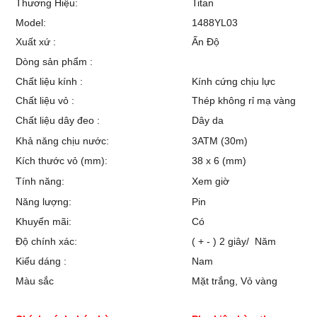
Thương Hiệu:
Titan
Model:
1488YL03
Xuất xứ :
Ấn Độ
Dòng sản phẩm :
Chất liệu kính :
Kính cứng chịu lực
Chất liệu vỏ :
Thép không rỉ mạ vàng
Chất liệu dây đeo :
Dây da
Khả năng chịu nước:
3ATM (30m)
Kích thước vỏ (mm):
38 x 6 (mm)
Tính năng:
Xem giờ
Năng lượng:
Pin
Khuyến mãi:
Có
Độ chính xác:
( + - ) 2 giây/ Năm
Kiểu dáng :
Nam
Màu sắc
Mặt trắng, Vỏ vàng