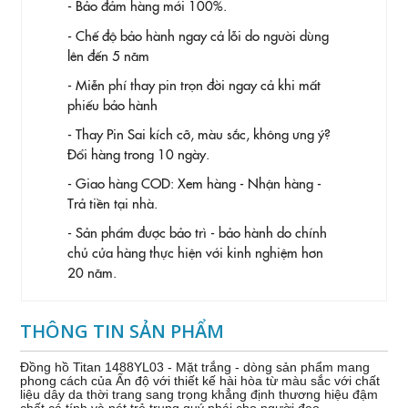
- Bảo đảm hàng mới 100%.
- Chế độ bảo hành ngay cả lỗi do người dùng
lên đến 5 năm
- Miễn phí thay pin trọn đời ngay cả khi mất
phiếu bảo hành
- Thay Pin
Sai kích cỡ, màu sắc, không ưng ý?
Đổi hàng trong 10 ngày.
- Giao hàng COD: Xem hàng - Nhận hàng -
Trả tiền tại nhà.
- Sản phẩm được bảo trì - bảo hành do chính
chủ cửa hàng thực hiện với kinh nghiệm hơn
20 năm.
THÔNG TIN SẢN PHẨM
Đồng hồ Titan 1488YL03 - Mặt trắng - dòng sản phẩm mang
phong cách của Ấn độ với thiết kế hài hòa từ màu sắc với chất
liệu dây da thời trang sang trọng khẳng định thương hiệu đậm