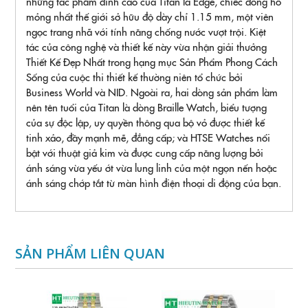
những tác phẩm đỉnh cao của Titan là Edge, chiếc đồng hồ
mỏng nhất thế giới sở hữu độ dày chỉ 1.15 mm, một viên
ngọc trang nhã với tính năng chống nước vượt trội. Kiệt
tác của công nghệ và thiết kế này vừa nhận giải thưởng
Thiết Kế Đẹp Nhất trong hạng mục Sản Phẩm Phong Cách
Sống của cuộc thi thiết kế thường niên tổ chức bởi
Business World và NID. Ngoài ra, hai dòng sản phẩm làm
nên tên tuổi của Titan là dòng Braille Watch, biểu tượng
của sự độc lập, uy quyền thông qua bộ vỏ được thiết kế
tinh xảo, đầy mạnh mẽ, đẳng cấp; và HTSE Watches nổi
bật với thuật giả kim và được cung cấp năng lượng bởi
ánh sáng vừa yếu ớt vừa lung linh của một ngọn nến hoặc
ánh sáng chớp tắt từ màn hình điện thoại di động của bạn.
SẢN PHẨM LIÊN QUAN