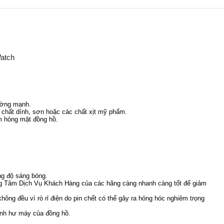
Watch
rường mạnh.
, chất dính, sơn hoặc các chất xịt mỹ phẩm.
m hỏng mặt đồng hồ.
ng độ sáng bóng.
ng Tâm Dịch Vụ Khách Hàng của các hãng càng nhanh càng tốt để giảm
hông đều vì rò rỉ điện do pin chết có thể gây ra hỏng hóc nghiêm trọng
ránh hư máy của đồng hồ
.