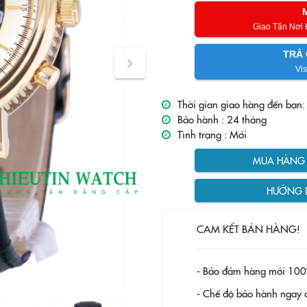
Giao Tận Nơi
TRẢ 
Vis
Thời gian giao hàng đến bạn:
Bảo hành :
24 tháng
Tình trạng :
Mới
MUA HÀNG T
HƯỚNG 
CAM KẾT BÁN HÀNG!
- Bảo đảm hàng mới 100
- Chế độ bảo hành ngay c