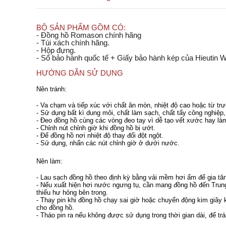
BỘ SẢN PHẨM GỒM CÓ:
- Đồng hồ Romason chính hãng
- Túi xách chính hãng.
- Hộp đựng.
- Sổ bảo hành quốc tế + Giấy bảo hành kép của Hieutin 
HƯỚNG DẪN SỬ DỤNG
Nên tránh:
- Va chạm và tiếp xúc với chất ăn mòn, nhiệt độ cao hoặc từ t
- Sử dụng bất kì dung môi, chất làm sạch, chất tẩy công nghiệp
- Đeo đồng hồ cùng các vòng đeo tay vì dễ tạo vết xước hay là
- Chỉnh nút chỉnh giờ khi đồng hồ bị ướt.
- Để đồng hồ nơi nhiệt độ thay đổi đột ngột.
- Sử dụng, nhấn các nút chỉnh giờ ở dưới nước.
Nên làm:
- Lau sạch đồng hồ theo định kỳ bằng vải mềm hơi ẩm để gia tă
- Nếu xuất hiện hơi nước ngưng tụ, cần mang đồng hồ đến Tru
thiểu hư hỏng bên trong.
- Thay pin khi đồng hồ chạy sai giờ hoặc chuyển động kim giây k
cho đồng hồ.
- Tháo pin ra nếu không được sử dụng trong thời gian dài, để t