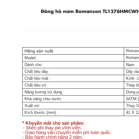
Đồng hồ nam Romanson TL1276HMCW
Hãng sản xuất:
Romans
Model:
Roman
Dành cho
:
Nam
Chất liệu dây
:
Dây d
Chất liệu mặt
:
Kính 
Chất liệu vỏ
:
Thép k
Năng lượng sử dụng
:
Dùng p
Khả năng chịu nước
5ATM (
Xuất xứ:
Thụy S
Kích thước (mm):
41 X 
* Khuyến mãi cho sản phẩm:
- Miễn phí thay pin vĩnh viễn.
- Giao hàng vận chuyển miễn phí toàn quốc.
- Bảo hành chính hãng 2 năm.