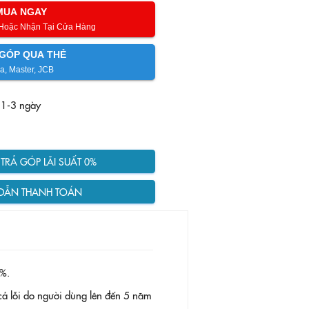
MUA NGAY
 Hoặc Nhận Tại Cửa Hàng
GÓP QUA THẺ
a, Master, JCB
 1-3 ngày
RẢ GÓP LÃI SUẤT 0%
DẪN THANH TOÁN
%.
ả lỗi do người dùng lên đến 5 năm