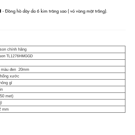
H
- Đồng hồ dây da 6 kim trăng sao ( vỏ vàng mặt trắng).
on chính hãng
son TL1276HMGGD
a màu đen 20mm
chống xước
hông gỉ
in
50 met)
ỹ
12 mm