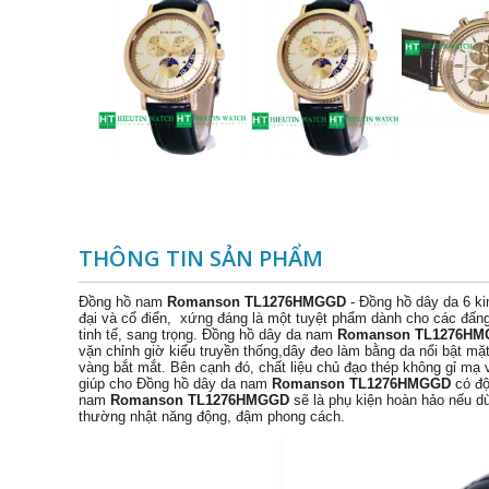
THÔNG TIN SẢN PHẨM
Đồng hồ nam
Romanson TL1276HMGGD
- Đồng hồ dây da 6 ki
đại và cổ điển, xứng đáng là một tuyệt phẩm dành cho các đấn
tinh tế, sang trọng. Đồng hồ dây da nam
Romanson TL1276H
vặn chỉnh giờ kiểu truyền thống,dây đeo làm bằng da nổi bật mặt
vàng bắt mắt. Bên cạnh đó, chất liệu chủ đạo thép không gỉ m
giúp cho Đồng hồ dây da nam
Romanson TL1276HMGGD
có độ
nam
Romanson TL1276HMGGD
sẽ là phụ kiện hoàn hảo nếu d
thường nhật năng động, đậm phong cách.