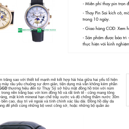
- Miễn phí thay pin trọn
- Thay Pin
Sai kích cỡ, m
trong 10 ngày.
- Giao hàng COD: Xem hàn
- Sản phẩm được bảo trì 
thực hiện với kinh nghi
m trăng sao
với thiết kế mạnh mẽ kết hợp hài hòa giữa hai yếu tố hiện
g mày râu yêu chuộng sự đơn giản, tiện dụng mà vẫn không kém phần
MGGD
thương hiệu đến từ Thụy Sỹ sở hữu mặt đồng hồ tròn với núm
 trong nền trắng bạc với kim đồng hồ và rất tinh tế - cũng mang tông
ạ vàng, mặt kính mineral hạn chế trầy xước và độ chống thấm nước 30m
 bền cao, duy trì vẻ ngoài và tính chính xác lâu dài. Đồng hồ dây da
ùng để phối cùng những bộ vest công sở, hoặc những bộ quần áo