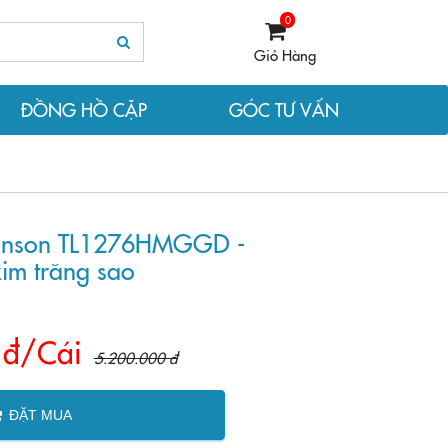
0
Giỏ Hàng
ĐỒNG HỒ CẶP
GÓC TƯ VẤN
anson TL1276HMGGD -
im trăng sao
 đ/Cái
5.200.000 đ
ĐẶT MUA