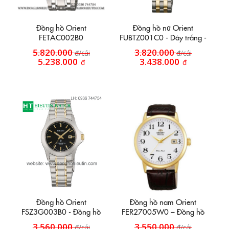
Đồng hồ Orient
Đồng hồ nữ Orient
FETAC002B0
FUBTZ001C0 - Dây trắng -
vàng
5.820.000
3.820.000
đ/cái
đ/cái
5.238.000
3.438.000
đ
đ
Đồng hồ Orient
Đồng hồ nam Orient
FSZ3G003B0 - Đồng hồ
FER27005W0 – Đồng hồ
dây inox HT55
dây da, mặt số học trò
3.560.000
3.550.000
đ/cái
đ/cái