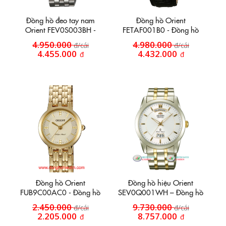
Đồng hồ đeo tay nam
Đồng hồ Orient
Orient FEV0S003BH -
FETAF001B0 - Đồng hồ
Đồng hồ tự động lịch treo
dây da HT8
4.950.000
4.980.000
đ/cái
đ/cái
mặt đen
4.455.000
4.432.000
đ
đ
Đồng hồ Orient
Đồng hồ hiệu Orient
FUB9C00AC0 - Đồng hồ
SEV0Q001WH – Đồng hồ
dây inox HT52
nam.
2.450.000
9.730.000
đ/cái
đ/cái
2.205.000
8.757.000
đ
đ