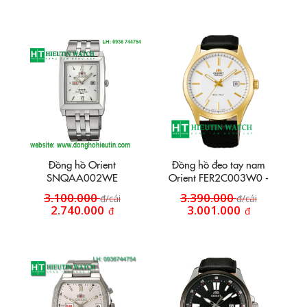
Đồng hồ Orient
Đồng hồ đeo tay nam
SNQAA002WE
Orient FER2C003W0 -
Đồng hồ vỏ mạ vàng
3.100.000
3.390.000
đ/cái
đ/cái
2.740.000
3.001.000
đ
đ