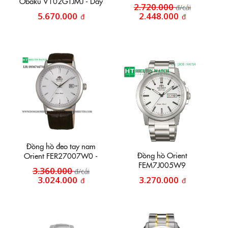
Obaku V102GTJMJ - Dây
dây da HT13
2.720.000
đ/cái
vỏ hợp kim đan lưới mặt
5.670.000
2.448.000
đ
đ
bầu
Đồng hồ đeo tay nam
Đồng hồ Orient
Orient FER27007W0 -
FEM7J005W9
Đồng hồ dây da tự động
3.360.000
đ/cái
3.024.000
3.270.000
đ
đ