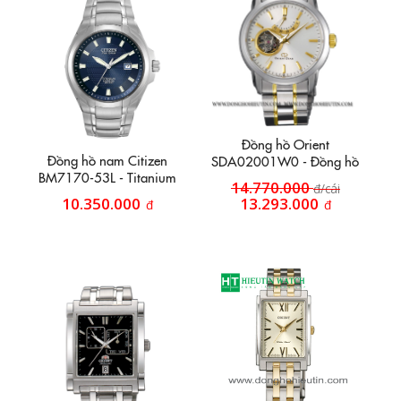
Đồng hồ Orient
Đồng hồ nam Citizen
SDA02001W0 - Đồng hồ
BM7170-53L - Titanium
dây inox HT42
14.770.000
đ/cái
10.350.000
13.293.000
đ
đ