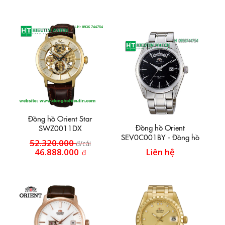
Đồng hồ Orient Star
Đồng hồ Orient
SWZ0011DX
SEV0C001BY - Đồng hồ
52.320.000
đ/cái
dây inox HT25
46.888.000
Liên hệ
đ