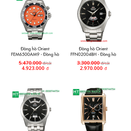
Đồng hồ Orient
Đồng hồ Orient
FEM6500AM9 - Đồng hồ
FFN02004BH - Đồng hồ
dây inox HT34
dây inox HT45
5.470.000
3.300.000
đ/cái
đ/cái
4.923.000
2.970.000
đ
đ