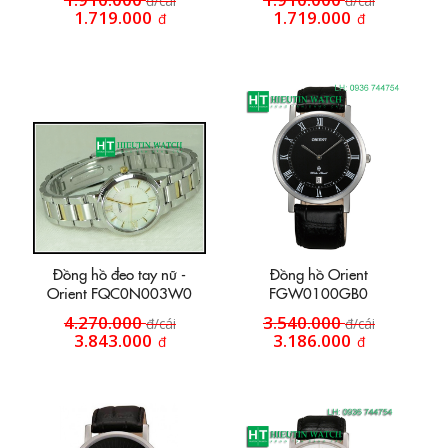
đ/cái
đ/cái
1.719.000
1.719.000
đ
đ
Đồng hồ đeo tay nữ -
Đồng hồ Orient
Orient FQC0N003W0
FGW0100GB0
4.270.000
3.540.000
đ/cái
đ/cái
3.843.000
3.186.000
đ
đ