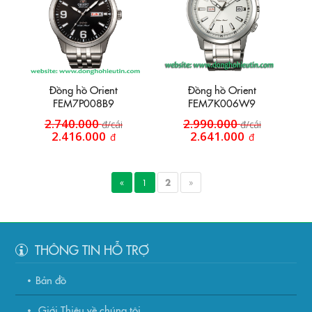
Đồng hồ Orient
Đồng hồ Orient
FEM7P008B9
FEM7K006W9
2.740.000
2.990.000
đ/cái
đ/cái
2.416.000
2.641.000
đ
đ
«
1
2
»
THÔNG TIN HỖ TRỢ
Bản đồ
Giới Thiệu về chúng tôi