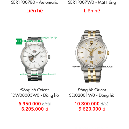
SER1P007B0 - Automatic
SER1P007W0 - Mặt trắng
niền khía mặt mầu đen
vỏ dây đờ mi vàng trắng
Liên hệ
Liên hệ
Đồng hồ Orient
Đồng hồ Orient
FDW08003W0 - Đồng hồ
SEJ02001W0 - Đồng hồ
dây inox HT37
dây inox HT50
6.950.000
10.800.000
đ/cái
đ/cái
6.205.000
9.620.000
đ
đ