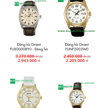
Đồng hồ Orient
Đồng hồ Orient
FUX00008Y0 - Đồng hồ
FUNF2003W0
dây da HT20
3.270.000
2.450.000
đ/cái
đ/cái
2.943.000
2.205.000
đ
đ