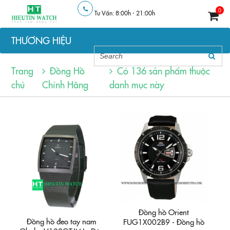
0
Tư Vấn: 8:00h - 21:00h
THƯƠNG HIỆU
Trang
Đồng Hồ
Có
136 sản phẩm
thuộc
chủ
Chính Hãng
danh mục này
Đồng hồ Orient
Đồng hồ đeo tay nam
FUG1X002B9 - Đồng hồ