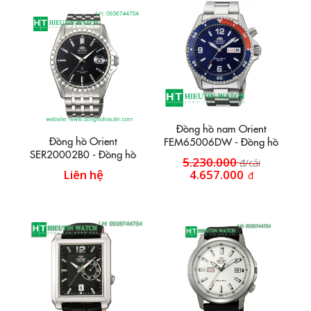
Đồng hồ nam Orient
Đồng hồ Orient
FEM65006DW - Đồng hồ
SER20002B0 - Đồng hồ
tự động
5.230.000
đ/cái
dây inox HT33
Liên hệ
4.657.000
đ