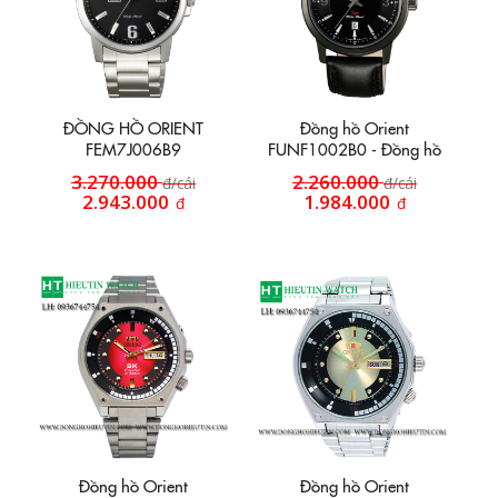
ĐỒNG HỒ ORIENT
Đồng hồ Orient
FEM7J006B9
FUNF1002B0 - Đồng hồ
dây da HT14
3.270.000
2.260.000
đ/cái
đ/cái
2.943.000
1.984.000
đ
đ
Đồng hồ Orient
Đồng hồ Orient