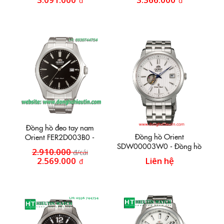
đ
đ
Đồng hồ đeo tay nam
Đồng hồ Orient
Orient FER2D003B0 -
SDW00003W0 - Đồng hồ
Đồng hồ tự động mặt đen
2.910.000
đ/cái
dây inox HT32
2.569.000
Liên hệ
đ