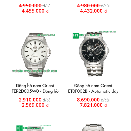
dây da HT10
4.950.000
4.980.000
đ/cái
đ/cái
4.455.000
4.432.000
đ
đ
Đồng hồ nam Orient
Đồng hồ nam Orient
FER2D005W0 - Đồng hồ
ET0P002B - Automatic dây
tự động mặt trắng
kim loại
2.910.000
8.690.000
đ/cái
đ/cái
2.569.000
7.821.000
đ
đ