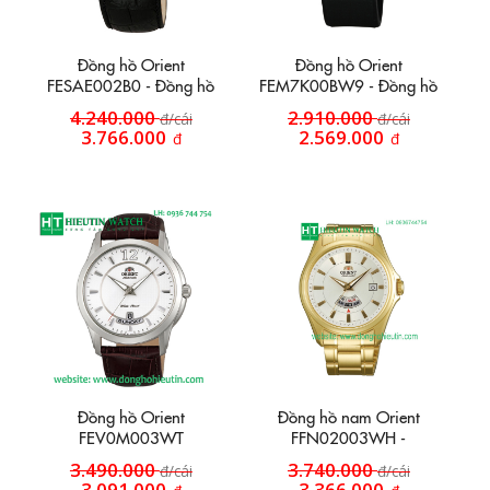
Đồng hồ Orient
Đồng hồ Orient
FESAE002B0 - Đồng hồ
FEM7K00BW9 - Đồng hồ
dây da HT9
dây da HT19
4.240.000
2.910.000
đ/cái
đ/cái
3.766.000
2.569.000
đ
đ
Đồng hồ Orient
Đồng hồ nam Orient
FEV0M003WT
FFN02003WH -
Automatic 2 lịch
3.490.000
3.740.000
đ/cái
đ/cái
3.091.000
3.366.000