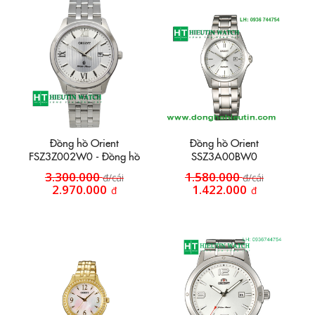
Đồng hồ Orient
Đồng hồ Orient
FSZ3Z002W0 - Đồng hồ
SSZ3A00BW0
nam
3.300.000
1.580.000
đ/cái
đ/cái
2.970.000
1.422.000
đ
đ