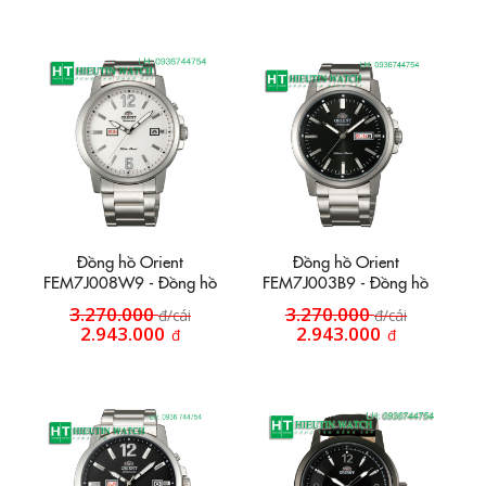
Đồng hồ Orient
Đồng hồ Orient
FEM7J008W9 - Đồng hồ
FEM7J003B9 - Đồng hồ
dây inox HT22
dây inox HT27
3.270.000
3.270.000
đ/cái
đ/cái
2.943.000
2.943.000
đ
đ