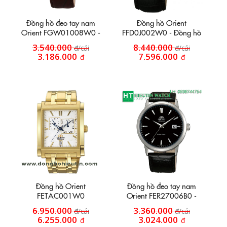
Đồng hồ đeo tay nam
Đồng hồ Orient
Orient FGW01008W0 -
FFD0J002W0 - Đồng hồ
Đồng hồ dây da vỏ vàng
dây da HT1
3.540.000
8.440.000
đ/cái
đ/cái
mặt trắng hai kim
3.186.000
7.596.000
đ
đ
Đồng hồ Orient
Đồng hồ đeo tay nam
FETAC001W0
Orient FER27006B0 -
Đồng hồ dây da
6.950.000
3.360.000
đ/cái
đ/cái
6.255.000
3.024.000
đ
đ