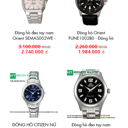
Đồng hồ đeo tay nam
Đồng hồ Orient
Orient SEMAS002WE -
FUNE1002B0 - Đồng hồ
Đồng hồ tự động mặt bầu
dây da HT12
3.100.000
2.260.000
đ/cái
đ/cái
2.740.000
1.984.000
đ
đ
ĐỒNG HỒ CITIZEN NỮ
Đồng hồ đeo tay nam