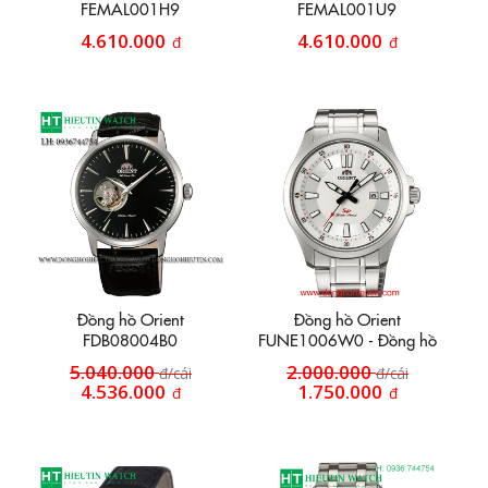
FEMAL001H9
FEMAL001U9
4.610.000
4.610.000
đ
đ
Đồng hồ Orient
Đồng hồ Orient
FDB08004B0
FUNE1006W0 - Đồng hồ
dây inox HT48
5.040.000
2.000.000
đ/cái
đ/cái
4.536.000
1.750.000
đ
đ