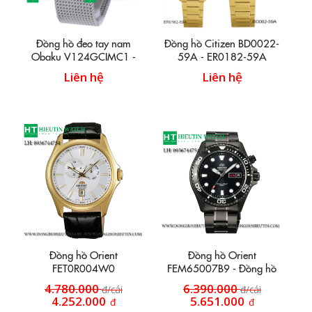
Đồng hồ đeo tay nam
Đồng hồ Citizen BD0022-
Obaku V124GCIMC1 -
59A - ER0182-59A
Dây hợp kim trắng đan lưới
Liên hệ
Liên hệ
Đồng hồ Orient
Đồng hồ Orient
FET0R004W0
FEM65007B9 - Đồng hồ
dây inox HT59
4.780.000
6.390.000
đ/cái
đ/cái
4.252.000
5.651.000
đ
đ