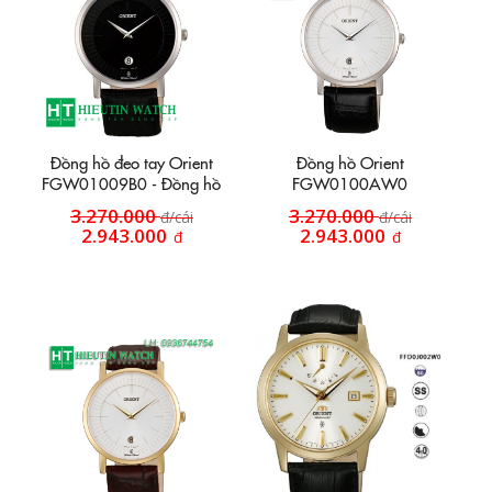
Đồng hồ đeo tay Orient
Đồng hồ Orient
FGW01009B0 - Đồng hồ
FGW0100AW0
dây da mặt đen hai kim
3.270.000
3.270.000
đ/cái
đ/cái
quay
2.943.000
2.943.000
đ
đ