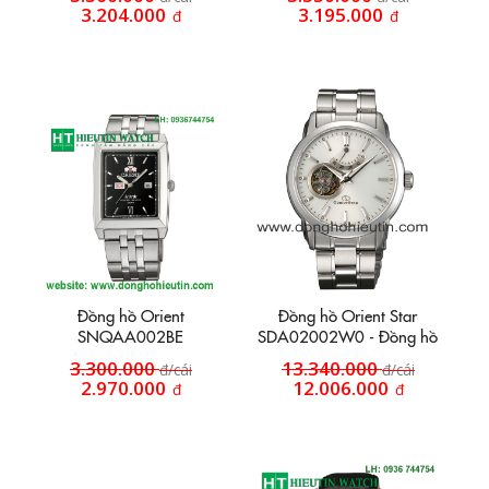
3.204.000
3.195.000
đ
đ
Đồng hồ Orient
Đồng hồ Orient Star
SNQAA002BE
SDA02002W0 - Đồng hồ
dây inox HT44
3.300.000
13.340.000
đ/cái
đ/cái
2.970.000
12.006.000
đ
đ