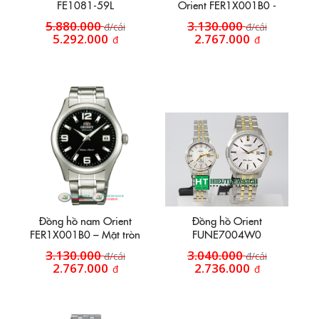
FE1081-59L
Orient FER1X001B0 -
Đồng hồ tự động đít thủng
5.880.000
3.130.000
đ/cái
đ/cái
5.292.000
2.767.000
đ
đ
Đồng hồ nam Orient
Đồng hồ Orient
FER1X001B0 – Mặt tròn
FUNE7004W0
dây kim loại
3.130.000
3.040.000
đ/cái
đ/cái
2.767.000
2.736.000
đ
đ