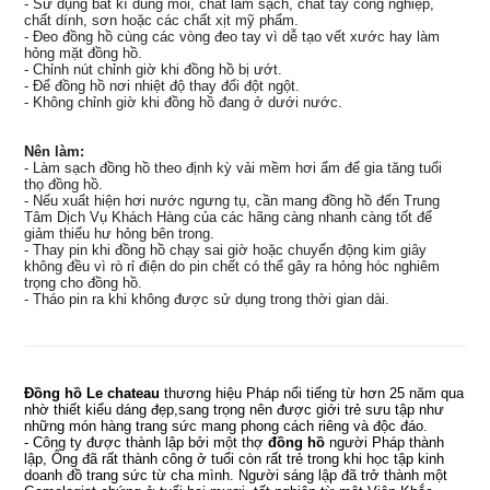
- Sử dụng bất kì dung môi, chất làm sạch, chất tẩy công nghiệp,
chất dính, sơn hoặc các chất xịt mỹ phẩm.
- Đeo đồng hồ cùng các vòng đeo tay vì dễ tạo vết xước hay làm
hỏng mặt đồng hồ.
- Chỉnh nút chỉnh giờ khi đồng hồ bị ướt.
- Để đồng hồ nơi nhiệt độ thay đổi đột ngột.
- Không chỉnh giờ khi đồng hồ đang ở dưới nước.
Nên làm:
- Làm sạch đồng hồ theo định kỳ vải mềm hơi ẩm để gia tăng tuổi
thọ đồng hồ.
- Nếu xuất hiện hơi nước ngưng tụ, cần mang đồng hồ đến Trung
Tâm Dịch Vụ Khách Hàng của các hãng càng nhanh càng tốt để
giảm thiểu hư hỏng bên trong.
- Thay pin khi đồng hồ chạy sai giờ hoặc chuyển động kim giây
không đều vì rò rỉ điện do pin chết có thể gây ra hỏng hóc nghiêm
trọng cho đồng hồ.
- Tháo pin ra khi không được sử dụng trong thời gian dài.
Đồng hồ Le chateau
thương hiệu Pháp nổi tiếng từ hơn 25 năm qua
nhờ thiết kiểu dáng đẹp,sang trọng nên được giới trẻ sưu tập như
những món hàng trang sức mang phong cách riêng và độc đáo.
- Công ty được thành lập bởi một thợ
đồng hồ
người Pháp thành
lập, Ông đã rất thành công ở tuổi còn rất trẻ trong khi học tập kinh
doanh đồ trang sức từ cha mình.
Người sáng lập đã trở thành một