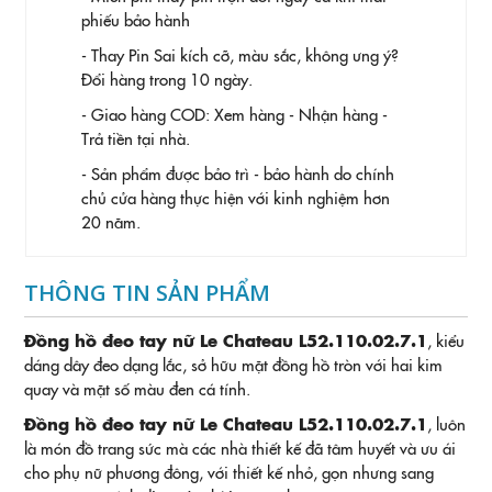
phiếu bảo hành
- Thay Pin
Sai kích cỡ, màu sắc, không ưng ý?
Đổi hàng trong 10 ngày.
- Giao hàng COD: Xem hàng - Nhận hàng -
Trả tiền tại nhà.
- Sản phẩm được bảo trì - bảo hành do chính
chủ cửa hàng thực hiện với kinh nghiệm hơn
20 năm.
THÔNG TIN SẢN PHẨM
Đồng hồ đeo tay nữ Le Chateau L52.110.02.7.1
, kiểu
dáng dây đeo dạng lắc, sở hữu mặt đồng hồ tròn với hai kim
quay và mặt số màu đen cá tính.
Đồng hồ đeo tay nữ Le Chateau L52.110.02.7.1
, luôn
là món đồ trang sức mà các nhà thiết kế đã tâm huyết và ưu ái
cho phụ nữ phương đông, với thiết kế nhỏ, gọn nhưng sang