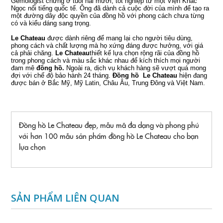
Gemologist chứng ở tuổi hai mươi, tốt nghiệp từ một Viện Khắc
Ngọc nổi tiếng quốc tế.
Ông đã dành cả cuộc đời của mình để tạo ra
một đường dây độc quyền của đồng hồ với phong cách chưa từng
có và kiểu dáng sang trọng.
Le Chateau
được dành riêng để mang lại cho người tiêu dùng,
phong cách và chất lượng mà họ xứng đáng được hưởng, với giá
cả phải chăng.
Le Chateau
thiết kế lựa chọn rộng rãi của đồng hồ
trong phong cách và màu sắc khác nhau để kích thích mọi người
đam mê
đồng hồ.
Ngoài ra, dịch vụ khách hàng sẽ vượt quá mong
đợi với chế độ bảo hành 24 tháng.
Đồng hồ
Le Chateau
hiện đang
được bán ở Bắc Mỹ, Mỹ Latin, Châu Âu, Trung Đông và Việt Nam.
Đồng hồ Le Chateau đẹp, mẫu mã đa dạng và phong phú
với hơn 100 mẫu sản phẩm đồng hồ Le Chateau cho bạn
lựa chọn
SẢN PHẨM LIÊN QUAN