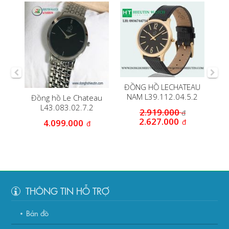
EAU
ĐỒNG HỒ LECHATEAU
.2
NAM L39.112.04.5.2
Đồng hồ Le Chateau
Đ
L43.083.02.7.2
2.919.000
đ
2.627.000
đ
4.099.000
đ
THÔNG TIN HỖ TRỢ
Bản đồ