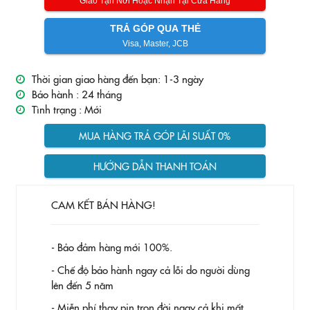
Giao Tận Nơi Hoặc Nhận Tại Cửa Hàng
TRẢ GÓP QUA THẺ
Visa, Master, JCB
Thời gian giao hàng đến bạn: 1-3 ngày
Bảo hành :
24 tháng
Tình trạng :
Mới
MUA HÀNG TRẢ GÓP LÃI SUẤT 0%
HƯỚNG DẪN THANH TOÁN
CAM KẾT BÁN HÀNG!
- Bảo đảm hàng mới 100%.
- Chế độ bảo hành ngay cả lỗi do người dùng
lên đến 5 năm
- Miễn phí thay pin trọn đời ngay cả khi mất