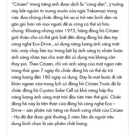
“Citizen” trong tiếng anh được dịch là “công dân”, ý tưởng
này bắt nguồn từ mong muốn của ngài Yakamazi trong
việc đưa những chiếc đồng hồ xa xỉ trở nên bình dân và
gần gũi hơn với mọi người để ai cũng có thể sở hữu
chúng. Khoảng những năm 1975, hãng đồng hồ Citizen
giới thiệu cho cả thế giới biết đến dòng đồng hồ đeo tay
công nghệ Eco-Drive , sử dụng năng lượng ánh sáng mặt
trời, máy chạy liên tục trong bất kỳ ánh sáng tự nhiên hoặc
ánh sáng nhân tạo cho một đời sử dụng mà không cần
thay pin. Theo Citizen, chỉ với ánh sáng của một ngọn nến
trong thời gian 7 ngày thì chiếc đòng hồ có thể dự trữ
năng lượng đến 180 ngày sử dụng. Đây là một bước đi rất
khôn ngoan nữa trong lịch sử đồng hồ Citizen.Trước đó là
chiếc đồng hồ Cryston Solar Cell có khả năng hấp thụ
năng lượng ánh sáng mặt trời đầu tiên trên thế giới. Chiếc
đồng hồ này là tiền thân của đồng hồ công nghệ Eco –
Drive – sản phẩm nổi tiếng và thành công nhất của Citizen
- Họ đã đạt được giải thưởng 2 năm liền do người tiêu
dung bình chọn là sản phẩm chất lượng.