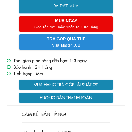
ĐẶT MUA
MUA NGAY
Giao Tận Nơi Hoặc Nhận Tại Cửa Hàng
TRẢ GÓP QUA THẺ
Visa, Master, JCB
Thời gian giao hàng đến bạn: 1-3 ngày
Bảo hành :
24 tháng
Tình trạng :
Mới
MUA HÀNG TRẢ GÓP LÃI SUẤT 0%
HƯỚNG DẪN THANH TOÁN
CAM KẾT BÁN HÀNG!
- Bảo đảm hàng mới 100%.