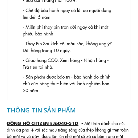
- Chế độ bảo hành ngay cả lỗi do người dùng
lên đến 5 năm
- Miễn phí thay pin trọn đời ngay cả khi mất
phiếu bảo hành
- Thay Pin
Sai kích cỡ, màu sắc, không ưng ý?
Đổi hàng trong 10 ngày.
- Giao hàng COD: Xem hàng - Nhận hàng -
Trả tiền tại nhà.
- Sản phẩm được bảo trì - bảo hành do chính
chủ cửa hàng thực hiện với kinh nghiệm hơn
20 năm.
THÔNG TIN SẢN PHẨM
ĐỒNG HỒ CITIZEN EJ6040-51D
-
Mặt tròn dành cho nữ,
đính đá pha lê với sắc màu trắng sáng của thép không gỉ trên toàn
bộ mặt vỏ và dây, được tôn lên nhờ mặt số xà cừ bên trong mặt