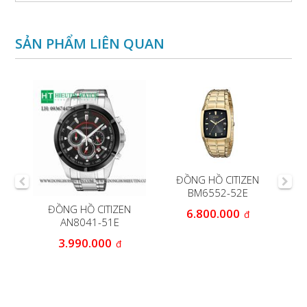
SẢN PHẨM LIÊN QUAN
ĐỒNG HỒ CITIZEN
BM6552-52E
N
ĐỒNG HỒ CITIZEN
Đ
6.800.000
đ
AN8041-51E
Ec
3.990.000
đ