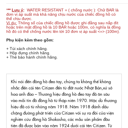
*
**
Lưu ý
:
WATER RESISTANT = ( chống nước ): Chữ BAR là
đơn vị áp suất mà khả năng chịu nước của chiếc đồng hồ có
thể chịu được.
Ví dụ:
Thông số của chiếc đồng hồ được ghi đằng sau nắp đít
hoặc trên mặt đồng hồ là 10 BAR hoặc 100m, có nghĩa là đồng
hồ đó có thể chống nước lên tới 10 đơn vị áp suất <=> (100m).
Phụ kiện kèm theo gồm:
+ Túi xách chính hãng.
+ Hộp đựng chính hãng.
+ Thẻ bảo hành chính hãng.
Khi nói đến đồng hồ đeo tay, chúng ta không thể không
nhắc đến cái tên Citizen đến từ đất nước Nhật Bản,xứ sở
hoa anh đào – Thương hiệu đồng hồ đeo tay đã ăn sâu
vào mỗi tín đồ đồng hồ từ thập niên 1970. Mặc dù thương
hiệu đã có từ những năm 1918. Năm 1918 đánh dấu
chặng đường phát triển của Citizen với sự ra đời của viện
nghiên cứu đồng hồ Shokosha, các mẫu sản phẩm đầu
tiên đã được bán vào năm 1924 dưới cái tên Citizen. Từ