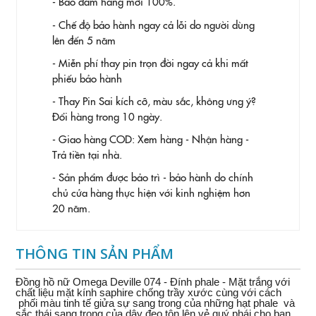
- Bảo đảm hàng mới 100%.
- Chế độ bảo hành ngay cả lỗi do người dùng
lên đến 5 năm
- Miễn phí thay pin trọn đời ngay cả khi mất
phiếu bảo hành
- Thay Pin
Sai kích cỡ, màu sắc, không ưng ý?
Đổi hàng trong 10 ngày.
- Giao hàng COD: Xem hàng - Nhận hàng -
Trả tiền tại nhà.
- Sản phẩm được bảo trì - bảo hành do chính
chủ cửa hàng thực hiện với kinh nghiệm hơn
20 năm.
THÔNG TIN SẢN PHẨM
Đồng hồ nữ Omega Deville 074 - Đính phale - Mặt trắng với
chất liệu mặt kính saphire chống trầy xước cùng với cách
phối màu tinh tế giửa sự sang trong của những hạt phale và
sắc thái sang trong của dây đeo tôn lên vẻ quý phái cho bạn.