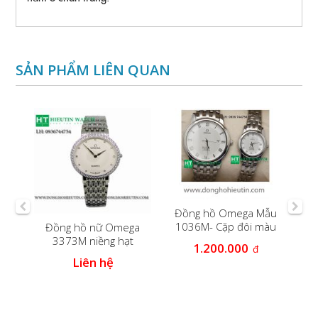
SẢN PHẨM LIÊN QUAN
Đồng hồ Omega Mẫu
Đồn
1036M- Cặp đôi màu
Đồng hồ nữ Omega
trắng
3373M niềng hạt
1.200.000
đ
m
Liên hệ