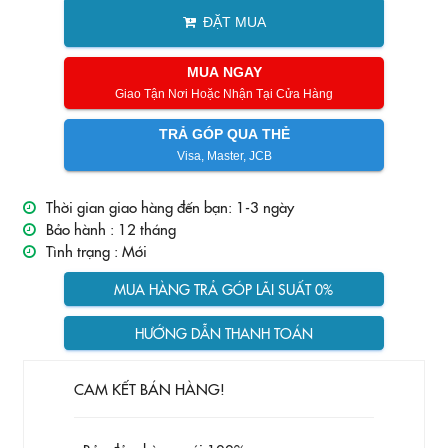
ĐẶT MUA
MUA NGAY
Giao Tận Nơi Hoặc Nhận Tại Cửa Hàng
TRẢ GÓP QUA THẺ
Visa, Master, JCB
Thời gian giao hàng đến bạn: 1-3 ngày
Bảo hành :
12 tháng
Tình trạng :
Mới
MUA HÀNG TRẢ GÓP LÃI SUẤT 0%
HƯỚNG DẪN THANH TOÁN
CAM KẾT BÁN HÀNG!