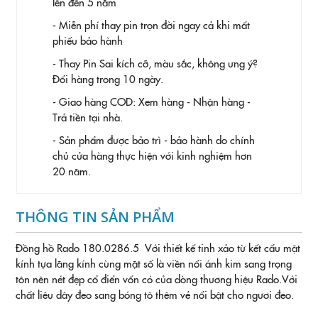
lên đến 5 năm
- Miễn phí thay pin trọn đời ngay cả khi mất
phiếu bảo hành
- Thay Pin
Sai kích cỡ, màu sắc, không ưng ý?
Đổi hàng trong 10 ngày.
- Giao hàng COD: Xem hàng - Nhận hàng -
Trả tiền tại nhà.
- Sản phẩm được bảo trì - bảo hành do chính
chủ cửa hàng thực hiện với kinh nghiệm hơn
20 năm.
THÔNG TIN SẢN PHẨM
Đồng hồ Rado 180.0286.5 Với thiết kế tinh xảo từ kết cấu mặt
kính tựa lăng kính cùng mặt số là viền nổi ánh kim sang trọng
tôn nên nét đẹp cổ điển vốn có của dòng thương hiệu Rado.Với
chất liêu dây đeo sang bóng tô thêm vẻ nổi bật cho ngươi đeo.