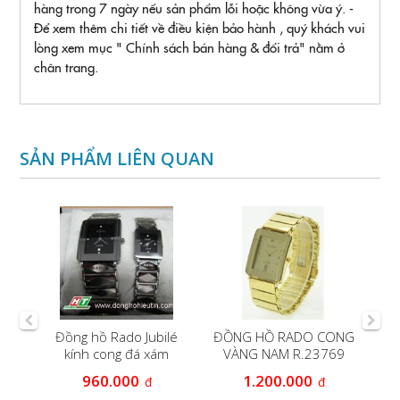
hàng trong 7 ngày nếu sản phẩm lỗi hoặc không vừa ý. -
Để xem thêm chi tiết về điều kiện bảo hành , quý khách vui
lòng xem mục " Chính sách bán hàng & đổi trả" nằm ở
chân trang.
SẢN PHẨM LIÊN QUAN
á
Đồng hồ Rado Jubilé
ĐỒNG HỒ RADO CONG
Đ
aph
kính cong đá xám
VÀNG NAM R.23769
960.000
1.200.000
đ
đ