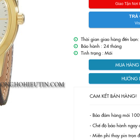
Giao Tận Nơi
TRẢ 
Vis
Thời gian giao hàng đến bạn:
Bảo hành :
24 tháng
Tình trạng :
Mới
MUA HÀNG T
HƯỚNG 
CAM KẾT BÁN HÀNG!
- Bảo đảm hàng mới 100
- Chế độ bảo hành ngay c
- Miễn phí thay pin trọn