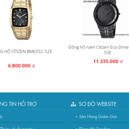
Đồng hồ nam Citizen Eco-Driv
G HỒ CITIZEN BM6552-52E
53E
11.335.000
đ
6.800.000
đ
NG TIN HỖ TRỢ
SƠ ĐỒ WEBSITE
đồ
Săn Hàng Giảm Giá
Thiệu về chúng tôi
Đồng Hồ Sandoz