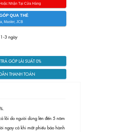
 Hoặc Nhận Tại Cửa Hàng
GÓP QUA THẺ
a, Master, JCB
 1-3 ngày
RẢ GÓP LÃI SUẤT 0%
DẪN THANH TOÁN
%.
ả lỗi do người dùng lên đến 5 năm
 đời ngay cả khi mất phiếu bảo hành