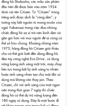
đồng hồ Shokosha, các mẫu sản phẩm
đầu tiên đã được bán vào năm 1924
dưới cái tên Citizen. Từ “Citizen” trong
tiếng anh được dịch là “công dân”, ý
tưởng này bắt nguồn từ mong muốn của
ngài Yakamazi trong việc đưa những
chiếc đồng hồ xa xỉ trở nên bình dân và
gần gũi hơn với mọi người để ai cũng có
thể sở hữu chúng. Khoảng những năm
1975, hãng đồng hồ Citizen giới thiệu
cho cả thế giới biết đến dòng đồng hồ
đeo tay công nghệ Eco-Drive , sử dụng
năng lượng ánh sáng mặt trời, máy chạy
liên tục trong bất kỳ ánh sáng tự nhiên
hoặc ánh sáng nhân tạo cho một đời sử
dụng mà không cần thay pin. Theo
Citizen, chỉ với ánh sáng của một ngọn
nến trong thời gian 7 ngày thì chiếc
đòng hồ có thể dự trữ năng lượng đến
180 ngày sử dụng. Đây là một bước đi
rất khôn ngoan nữa trong lịch sử đồng