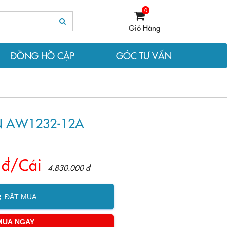
0
Giỏ Hàng
ĐỒNG HỒ CẶP
GÓC TƯ VẤN
N AW1232-12A
 đ/Cái
4.830.000 đ
ĐẶT MUA
MUA NGAY