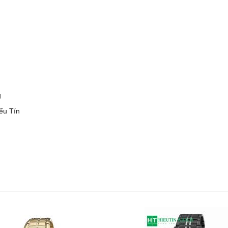
g
ếu Tín