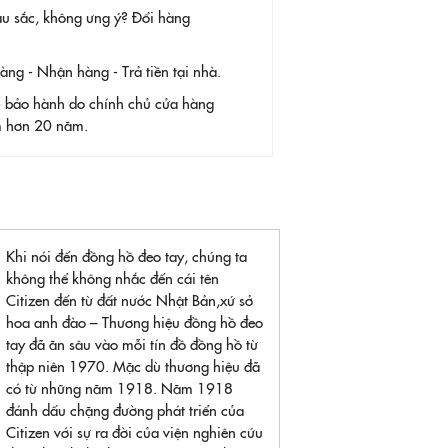
àu sắc, không ưng ý? Đổi hàng
g - Nhận hàng - Trả tiền tại nhà.
- bảo hành do chính chủ cửa hàng
ệm hơn 20 năm.
Khi nói đến đồng hồ đeo tay, chúng ta
không thể không nhắc đến cái tên
Citizen đến từ đất nước Nhật Bản,xứ sở
hoa anh đào – Thương hiệu đồng hồ đeo
tay đã ăn sâu vào mỗi tín đồ đồng hồ từ
thập niên 1970. Mặc dù thương hiệu đã
có từ những năm 1918. Năm 1918
đánh dấu chặng đường phát triển của
Citizen với sự ra đời của viện nghiên cứu