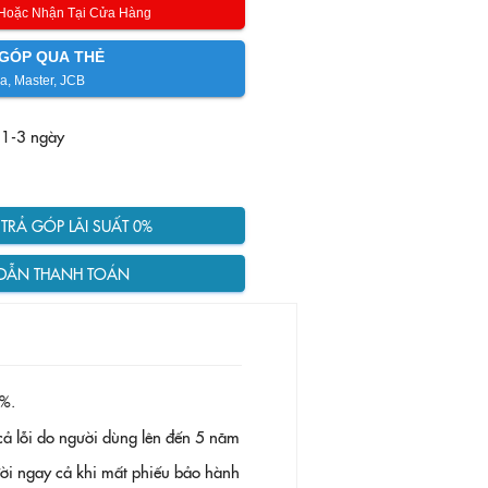
 Hoặc Nhận Tại Cửa Hàng
GÓP QUA THẺ
a, Master, JCB
 1-3 ngày
RẢ GÓP LÃI SUẤT 0%
DẪN THANH TOÁN
%.
ả lỗi do người dùng lên đến 5 năm
 đời ngay cả khi mất phiếu bảo hành