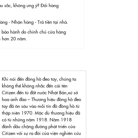
àu sắc, không ưng ý? Đổi hàng
g - Nhận hàng - Trả tiền tại nhà.
- bảo hành do chính chủ cửa hàng
ệm hơn 20 năm.
Khi nói đến đồng hồ đeo tay, chúng ta
không thể không nhắc đến cái tên
Citizen đến từ đất nước Nhật Bản,xứ sở
hoa anh đào – Thương hiệu đồng hồ đeo
tay đã ăn sâu vào mỗi tín đồ đồng hồ từ
thập niên 1970. Mặc dù thương hiệu đã
có từ những năm 1918. Năm 1918
đánh dấu chặng đường phát triển của
Citizen với sự ra đời của viện nghiên cứu