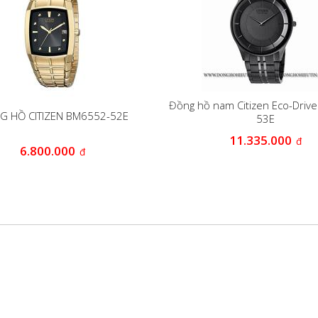
Đồng hồ nam Citizen Eco-Driv
G HỒ CITIZEN BM6552-52E
53E
11.335.000
đ
6.800.000
đ