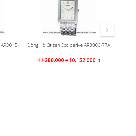
e AR3015-
Đồng Hồ Citizen Eco derive AR3000-77A
Đồng
11.280.000
10.152.000
đ
đ