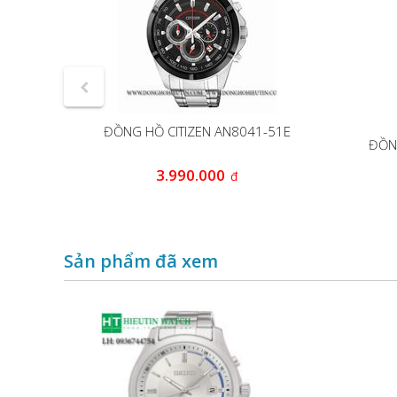
-54L
ĐỒNG HỒ CITIZEN AN8041-51E
ĐỒN
00
3.990.000
đ
đ
Sản phẩm đã xem