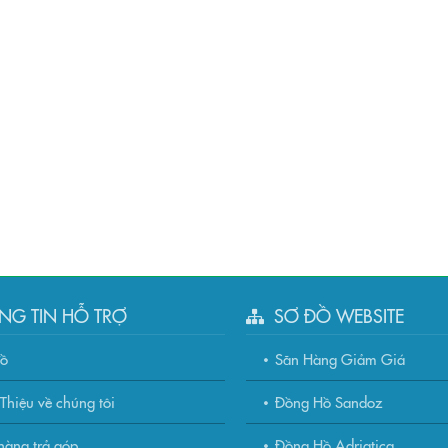
NG TIN HỖ TRỢ
SƠ ĐỒ WEBSITE
đồ
Săn Hàng Giảm Giá
Thiệu về chúng tôi
Đồng Hồ Sandoz
àng trả góp
Đồng Hồ Adriatica