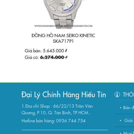
ĐỒNG HỒ NAM SEIKO KINETIC
SKA717P1
Giá bán:
5.645.000 ₫
Giá cũ:
6.274.000 ₫
Đại Lý Chính Hãng Hiếu Tín
THÔ
1.Địa chỉ Shop : 66/22/13 Trần Văn
Bản 
Quang, P.10, Q. Tân Bình, TP HCM..
Giới 
Hotline bán hàng: 0936 744 754
Mua h