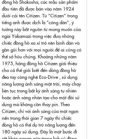
đồng hồ Shokosha, các mẫu sản phẩm
đầu tiên đã được bán vào năm 1924
dưới cái tên Citizen. Từ “Citizen” trong
tiếng anh được dịch là “công dân”, ý
tưởng này bắt nguồn từ mong muốn của
ngài Yakamazi trong việc đưa những
chiếc đồng hồ xa xỉ trở nên bình dân và
gần gũi hơn với mọi người để ai cũng có
thể sở hữu chúng. Khoảng những năm
1975, hãng đồng hồ Citizen giới thiệu
cho cả thế giới biết đến dòng đồng hồ
đeo tay công nghệ Eco-Drive , sử dụng
năng lượng ánh sáng mặt trời, máy chạy
liên tục trong bất kỳ ánh sáng tự nhiên
hoặc ánh sáng nhân tạo cho một đời sử
dụng mà không cần thay pin. Theo
Citizen, chỉ với ánh sáng của một ngọn
nến trong thời gian 7 ngày thì chiếc
đòng hồ có thể dự trữ năng lượng đến
180 ngày sử dụng. Đây là một bước đi
rất khôn ngoan nữa trong lịch sử đồng