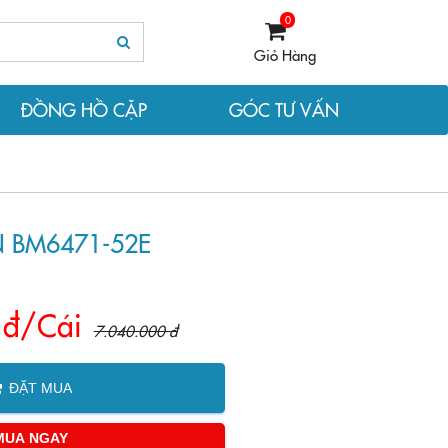
0
Giỏ Hàng
ĐỒNG HỒ CẶP
GÓC TƯ VẤN
 BM6471-52E
 đ/Cái
7.040.000 đ
ĐẶT MUA
MUA NGAY