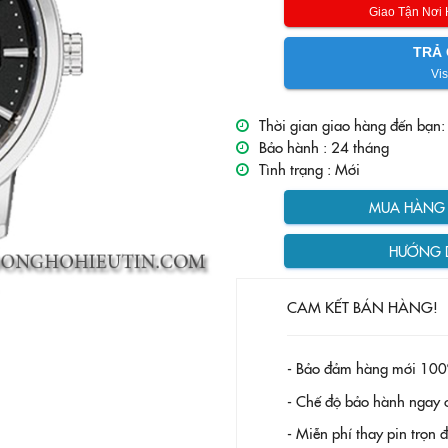
Giao Tận Nơi
TRẢ 
Vis
Thời gian giao hàng đến bạn:
Bảo hành :
24 tháng
Tình trạng :
Mới
MUA HÀNG T
HƯỚNG 
CAM KẾT BÁN HÀNG!
- Bảo đảm hàng mới 100
- Chế độ bảo hành ngay c
- Miễn phí thay pin trọn