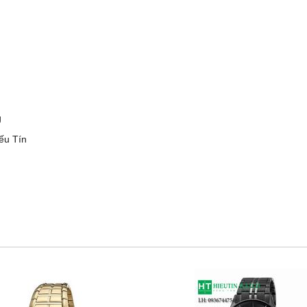
g
ếu Tín