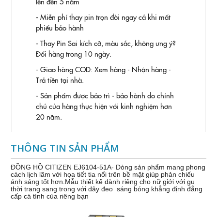
lên đến 5 năm
- Miễn phí thay pin trọn đời ngay cả khi mất
phiếu bảo hành
- Thay Pin
Sai kích cỡ, màu sắc, không ưng ý?
Đổi hàng trong 10 ngày.
- Giao hàng COD: Xem hàng - Nhận hàng -
Trả tiền tại nhà.
- Sản phẩm được bảo trì - bảo hành do chính
chủ cửa hàng thực hiện với kinh nghiệm hơn
20 năm.
THÔNG TIN SẢN PHẨM
ĐỒNG HỒ CITIZEN EJ6104-51A- Dòng sản phẩm mang phong
cách lịch lãm với họa tiết tia nổi trên bề mặt giúp phản chiếu
ánh sáng tốt hơn.Mẫu thiết kế dành riêng cho nữ giới với gu
thời trang sang trong với dây đeo sáng bóng khẳng định đẳng
cấp cá tính của riêng bạn