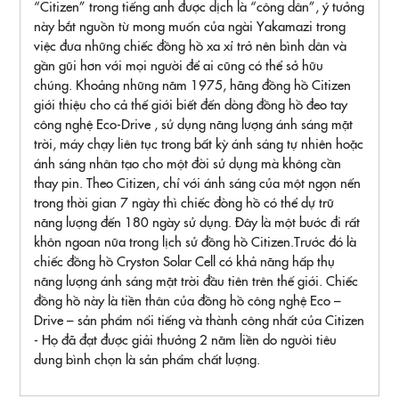
“Citizen” trong tiếng anh được dịch là “công dân”, ý tưởng
này bắt nguồn từ mong muốn của ngài Yakamazi trong
việc đưa những chiếc đồng hồ xa xỉ trở nên bình dân và
gần gũi hơn với mọi người để ai cũng có thể sở hữu
chúng. Khoảng những năm 1975, hãng đồng hồ Citizen
giới thiệu cho cả thế giới biết đến dòng đồng hồ đeo tay
công nghệ Eco-Drive , sử dụng năng lượng ánh sáng mặt
trời, máy chạy liên tục trong bất kỳ ánh sáng tự nhiên hoặc
ánh sáng nhân tạo cho một đời sử dụng mà không cần
thay pin. Theo Citizen, chỉ với ánh sáng của một ngọn nến
trong thời gian 7 ngày thì chiếc đòng hồ có thể dự trữ
năng lượng đến 180 ngày sử dụng. Đây là một bước đi rất
khôn ngoan nữa trong lịch sử đồng hồ Citizen.Trước đó là
chiếc đồng hồ Cryston Solar Cell có khả năng hấp thụ
năng lượng ánh sáng mặt trời đầu tiên trên thế giới. Chiếc
đồng hồ này là tiền thân của đồng hồ công nghệ Eco –
Drive – sản phẩm nổi tiếng và thành công nhất của Citizen
- Họ đã đạt được giải thưởng 2 năm liền do người tiêu
dung bình chọn là sản phẩm chất lượng.