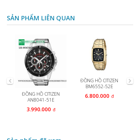
SẢN PHẨM LIÊN QUAN
ĐỒNG HỒ CITIZEN
BM6552-52E
N
ĐỒNG HỒ CITIZEN
Đ
6.800.000
đ
AN8041-51E
Ec
3.990.000
đ