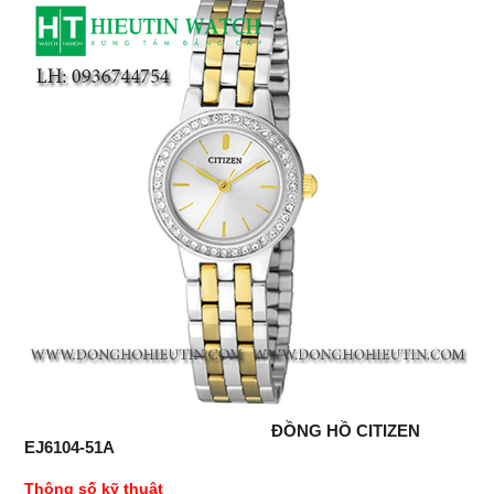
ĐỒNG HỒ CITIZEN
EJ6104-51A
Thông số kỹ thuật