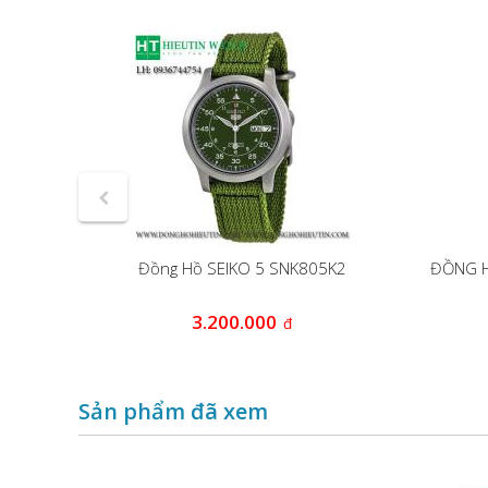
28K1
Đồng Hồ SEIKO 5 SNK805K2
ĐỒNG H
0
3.200.000
đ
đ
Sản phẩm đã xem