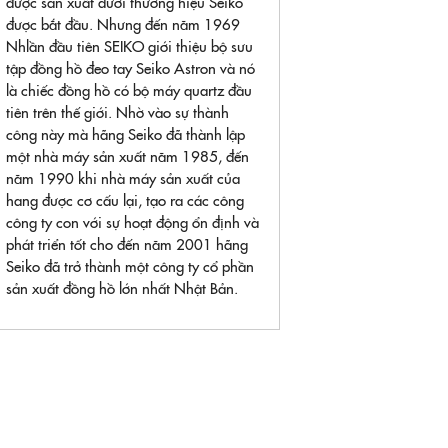
được sản xuất dưới thương hiệu Seiko
được bắt đầu. Nhưng đến năm 1969
Nhlần đầu tiên SEIKO giới thiệu bộ sưu
tập đồng hồ đeo tay Seiko Astron và nó
là chiếc đồng hồ có bộ máy quartz đầu
tiên trên thế giới. Nhờ vào sự thành
công này mà hãng Seiko đã thành lập
một nhà máy sản xuất năm 1985, đến
năm 1990 khi nhà máy sản xuất của
hang được cơ cấu lại, tạo ra các công
công ty con với sự hoạt động ổn định và
phát triển tốt cho đến năm 2001 hãng
Seiko đã trở thành một công ty cổ phần
sản xuất đồng hồ lớn nhất Nhật Bản.