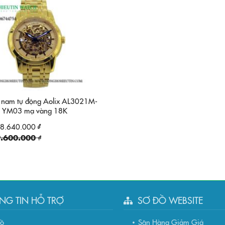
 nam tự động Aolix AL3021M-
YM03 mạ vàng 18K
8.640.000 ₫
.600.000 ₫
NG TIN HỖ TRỢ
SƠ ĐỒ WEBSITE
đồ
Săn Hàng Giảm Giá