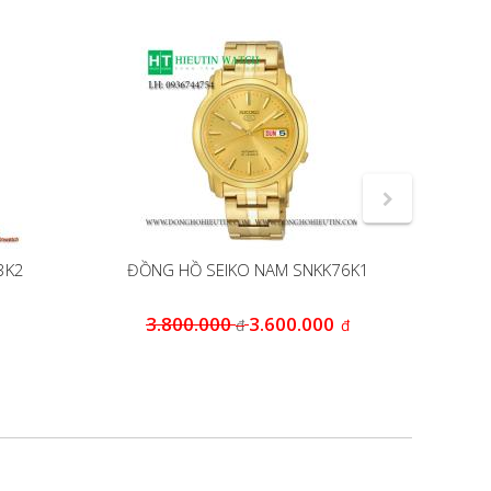
3K2
ĐỒNG HỒ SEIKO NAM SNKK76K1
Đ
3.800.000
3.600.000
6
đ
đ