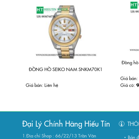
Đồng hồ
ĐỒNG HỒ SEIKO NAM SNKM70K1
Giá bán:
Giá bán:
Liên hệ
Giá cũ:
9
Đại Lý Chính Hãng Hiếu Tín
THÔ
1.Địa chỉ Shop : 66/22/13 Trần Văn
Bản 