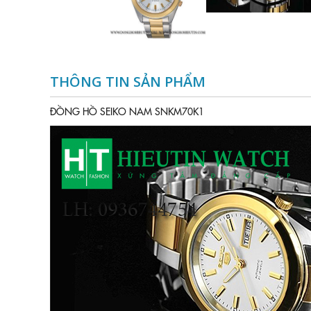
THÔNG TIN SẢN PHẨM
ĐỒNG HỒ SEIKO NAM SNKM70K1