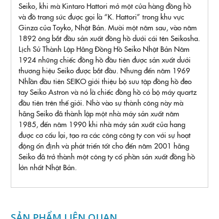
Seiko, khi mà Kintaro Hattori mở một cửa hàng đồng hồ
và đồ trang sức được gọi là “K. Hattori” trong khu vực
Ginza của Toyko, Nhật Bản. Mười một năm sau, vào năm
1892 ông bắt đầu sản xuất đồng hồ dưới cái tên Seikosha.
Lịch Sử Thành Lập Hãng Đồng Hồ Seiko Nhật Bản Năm
1924 những chiếc đồng hồ đầu tiên được sản xuất dưới
thương hiệu Seiko được bắt đầu. Nhưng đến năm 1969
Nhlần đầu tiên SEIKO giới thiệu bộ sưu tập đồng hồ đeo
tay Seiko Astron và nó là chiếc đồng hồ có bộ máy quartz
đầu tiên trên thế giới. Nhờ vào sự thành công này mà
hãng Seiko đã thành lập một nhà máy sản xuất năm
1985, đến năm 1990 khi nhà máy sản xuất của hang
được cơ cấu lại, tạo ra các công công ty con với sự hoạt
động ổn định và phát triển tốt cho đến năm 2001 hãng
Seiko đã trở thành một công ty cổ phần sản xuất đồng hồ
lớn nhất Nhật Bản.
SẢN PHẨM LIÊN QUAN