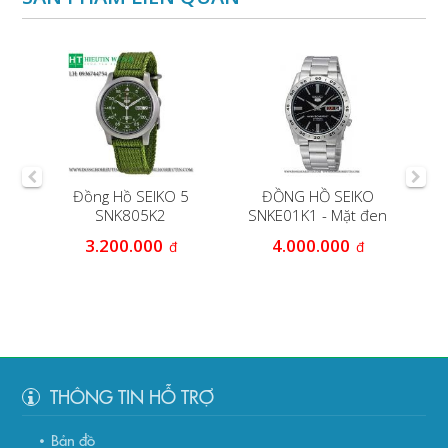
NAM
Đồng Hồ SEIKO 5
ĐỒNG HỒ SEIKO
SNK805K2
SNKE01K1 - Mặt đen
3.200.000
4.000.000
đ
đ
THÔNG TIN HỖ TRỢ
Bản đồ