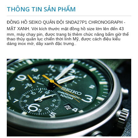
THÔNG TIN SẢN PHẨM
ĐỒNG HỒ SEIKO QUÂN ĐỘI SNDA27P1 CHRONOGRAPH -
MẶT XANH.
Với kích thước mặt đồng hồ size lớn lên đến 43
mm, máy chạy pin, được trang bị thêm chức năng bấm giờ thể
thao thủy quân lục chiến thời lính Mỹ, được cách điệu kiểu
dáng inox mờ, dây xanh đặc trưng..