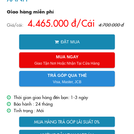
Giao hàng miễn phí
4.465.000 đ/Cái
Giá/cái:
4.700.000 đ
ĐẶT MUA
MUA NGAY
Giao Tận Nơi Hoặc Nhận Tại Cửa Hàng
TRẢ GÓP QUA THẺ
Visa, Master, JCB
Thời gian giao hàng đến bạn: 1-3 ngày
Bảo hành :
24 tháng
Tình trạng :
Mới
MUA HÀNG TRẢ GÓP LÃI SUẤT 0%