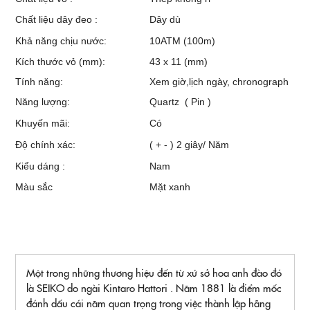
Chất liệu dây đeo :
Dây dù
Khả năng chịu nước:
10ATM (100m)
Kích thước vỏ (mm):
43 x 11 (mm)
Tính năng:
Xem giờ,lịch ngày, chronograph
Năng lượng:
Quartz ( Pin )
Khuyến mãi:
Có
Độ chính xác:
( + - ) 2 giây/ Năm
Kiểu dáng :
Nam
Màu sắc
Mặt xanh
Một trong những thương hiệu đến từ xứ sở hoa anh đào đó
là SEIKO do ngài Kintaro Hattori . Năm 1881 là điểm mốc
đánh dấu cái năm quan trọng trong việc thành lập hãng