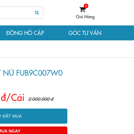
0
Giỏ Hàng
ĐỒNG HỒ CẶP
GÓC TƯ VẤN
 NỮ FUB9C007W0
 đ/Cái
2.000.000 đ
ĐẶT MUA
MUA NGAY