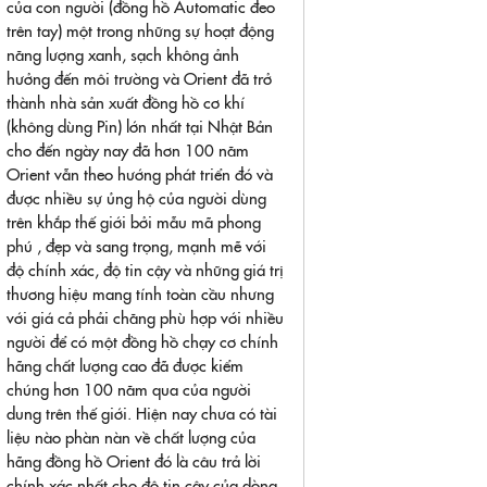
của con người (đồng hồ Automatic đeo
trên tay) một trong những sự hoạt động
năng lượng xanh, sạch không ảnh
hưởng đến môi trường và Orient đã trở
thành nhà sản xuất đồng hồ cơ khí
(không dùng Pin) lớn nhất tại Nhật Bản
cho đến ngày nay đã hơn 100 năm
Orient vẫn theo hướng phát triển đó và
được nhiều sự ủng hộ của người dùng
trên khắp thế giới bởi mẫu mã phong
phú , đẹp và sang trọng, mạnh mẽ với
độ chính xác, độ tin cậy và những giá trị
thương hiệu mang tính toàn cầu nhưng
với giá cả phải chăng phù hợp với nhiều
người để có một đồng hồ chạy cơ chính
hãng chất lượng cao đã được kiểm
chúng hơn 100 năm qua của người
dung trên thế giới. Hiện nay chưa có tài
liệu nào phàn nàn về chất lượng của
hãng đồng hồ Orient đó là câu trả lời
chính xác nhất cho độ tin cậy của dòng