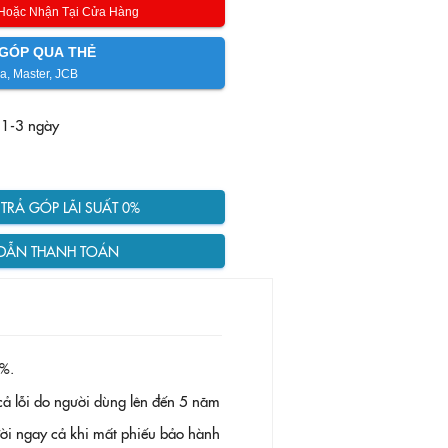
 Hoặc Nhận Tại Cửa Hàng
GÓP QUA THẺ
a, Master, JCB
 1-3 ngày
RẢ GÓP LÃI SUẤT 0%
DẪN THANH TOÁN
%.
ả lỗi do người dùng lên đến 5 năm
 đời ngay cả khi mất phiếu bảo hành