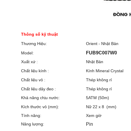
ĐỒNG HỒ ORIENT NỮ
Thông số kỹ thuật
Thương Hiệu:
Orient - Nhật Bản
FUB9C007W0
Model:
Xuất xứ :
Nhật Bản
Chất liệu kính :
Kính Mineral Crystal
Chất liệu vỏ :
Thép không rỉ
Chất liệu dây đeo :
Thép không rỉ
Khả năng chịu nước:
5ATM (50m)
Kích thước vỏ (mm):
Nữ 22 x 8 (mm)
Tính năng:
Xem giờ
Năng lượng:
Pin