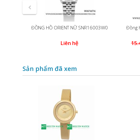
 RA-
ĐỒNG HỒ ORIENT NỮ SNR16003W0
Đồng h
0
Liên hệ
15.
đ
Sản phẩm đã xem