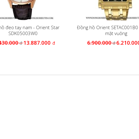
ồ đeo tay nam - Orient Star
Đồng hồ Orient SETAC001B0 
SDK05003W0
mặt vuông
430.000
13.887.000
6.900.000
6.210.00
đ
đ
đ