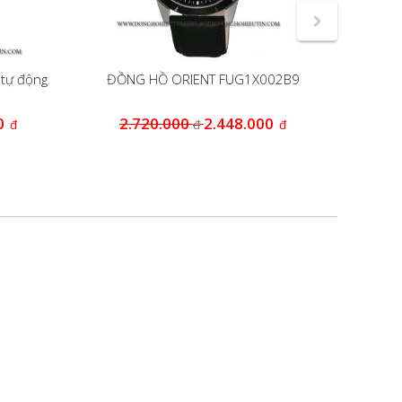
tự động
ĐỒNG HỒ ORIENT FUG1X002B9
Đồng 
0
2.720.000
2.448.000
2
đ
đ
đ