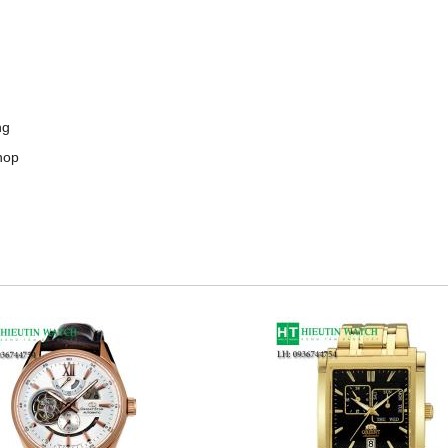
ng
hop