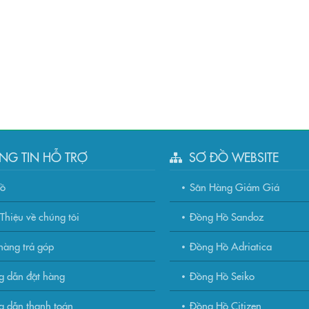
NG TIN HỖ TRỢ
SƠ ĐỒ WEBSITE
đồ
Săn Hàng Giảm Giá
Thiệu về chúng tôi
Đồng Hồ Sandoz
àng trả góp
Đồng Hồ Adriatica
g dẫn đặt hàng
Đồng Hồ Seiko
 dẫn thanh toán
Đồng Hồ Citizen