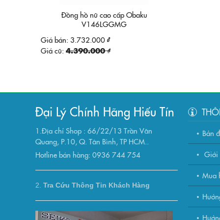
Đồng hồ nữ cao cấp Obaku
V146LGGMG
Giá bán:
3.732.000 ₫
Giá cũ:
4.390.000 ₫
Đại Lý Chính Hãng Hiếu Tín
THÔ
1.Địa chỉ Shop : 66/22/13 Trần Văn
Bản 
Quang, P.10, Q. Tân Bình, TP HCM..
Giới 
Hotline bán hàng: 0936 744 754
Mua h
2.
Tra Cứu Thông Tin Khách Hàng
Hướn
Hướng